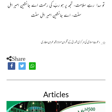
تو سدا رہے سلامت، تجھ پر ہو ربّ کی رحمت
اے جانشینِ امیرِ اہلِ
سنّت، اے جانشینِ امیرِ اہلِ سنّت
دعوت اسلامی کی مرکزی شوریٰ کے نگران مولانا محمد عمران عطاری
٭…
Share
Articles