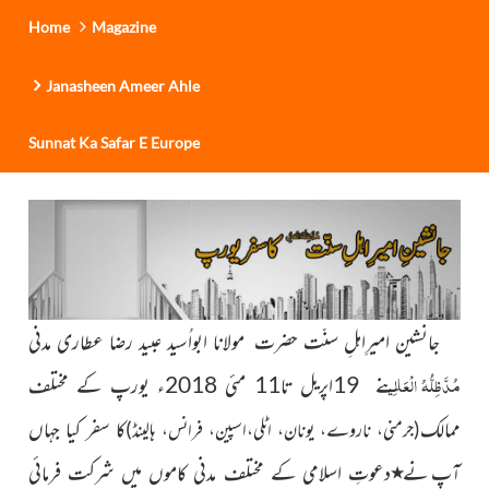
Home
Magazine
Janasheen Ameer Ahle
Sunnat Ka Safar E Europe
جانشین امیرِاہلِ سنّت حضرت مولانا ابواُسید عبید رضا عطاری مدنی
مُدَّظِلُّہُ الْعَالِی
نے 19اپریل تا11 مئی 2018ء
یورپ کے مختلف
ممالک
کا سفر کیا جہاں
(جرمنی، ناروے، یونان، اٹلی،اسپین، فرانس، ہالینڈ)
آپ
نے
٭
دعوتِ اسلامی کے مختلف مدنی کاموں میں شرکت فرمائی