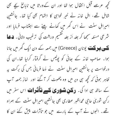
کچھ عرصے قبل انتقال ہوا تھا اور ان کےورثا میں نابالغ بچے بھی
شامل تھے، اہلِ خانہ نے خیر
خواہی کا اہتمام بھی کیا تھا۔ جانشینِ
امیرِاہلِ سنّت نے اس گھر میں کھانے پینے سے اجتناب فرمایا اور
دعا
شرعی مسئلہ سمجھا کر جلد اَز جلد تقسیمِ وراثت
کی ترغیب دلائی۔
کی برکت
یونان
میں جمعہ کے دن ایک گھر میں جانا
)
Greece
(
ہوا۔ صاحبِ خانہ کے بھائی کو پولیس نے گرفتار کرلیا تھا۔ان کی
درخواست پر جانشینِ امیرِاہلِ سنّت نے دُعا فرمائی جس کی برکت یہ
ظاہر ہوئی کہ کچھ ہی دیر میں وہ چھوٹ کر آگئے اور نمازِ جمعہ آپ
رکنِ شوریٰ کے تأثرات
کے ساتھ ہی ادا کی۔
اس سفر میں
رکن شوریٰ حاجی محمداظہر عطاری بھی
جانشینِ امیرِاہلِ سنّت
کے ہمراہ
تھے۔ انہوں نے آپ کے بارے میں جو تأثرات پیش کئے ان کا