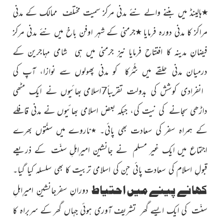
٭
ہالینڈ میں بننے والے نئے مدنی مرکز سمیت مختلف ممالک کے مدنی
مراکز کا مدنی دورہ فرمایا
٭
جرمنی کے شہر اوفن باخ میں نئے مدنی مرکز
فیضانِ مدینہ کا افتتاح فرمایا
نیز
جرمنی میں ہی شامی مہاجرین کے
درمیان مدنی حلقے میں شُرَکا کو مدنی پھولوں سے نوازا، آپ کی
انفرادی کوشش کی بدولت تقریباً7اسلامی بھائیوں نے ایک مٹھی
داڑھی سجانے کی نیت کی، جبکہ بعض اسلامی بھائیوں نے مدنی قافلے
کے ہمراہ سفر کی سعادت بھی پائی۔
٭
ناروے میں سنّتوں بھرے
اجتماع میں ایک غیر مسلم نے
جانشین امیرِاہلِ سنّت کے ذریعے
قبولِ اسلام کی سعادت پائی جن کی اسلامی تربیت کا بھی سلسلہ کیا گیا۔
کھانے پینے میں احتیاط
دورانِ سفرجانشینِ امیرِاہلِ
سنّت کی ایک ایسے گھر تشریف آوری ہوئی جہاں گھر کے سربراہ کا