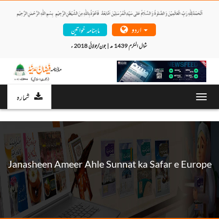
اردو
ماہنامہ خواتین
شوال المکرم 1439 ھ | جون/جولائی 2018 ء 
شمارہ
Toggl
navig
Janasheen Ameer Ahle Sunnat ka Safar e Europe