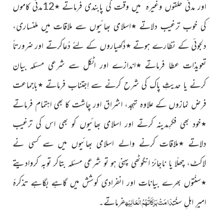
اور مدنی حلقوں وغیرہ میں وقت کی پابندی فرماتے
٭
12مدنی کاموں
کی خوب ترغیب دلاتے
٭
اسلامی بھائیوں سے ملاقات میں ملنساری،
دلجوئی کے نظارے ہوتے
٭
دُکھیاروں کے لئے دُعاکرتے اور ضرورتاً
تعویذات عطا فرماتے
٭
اندازے اور اٹکل سے شرعی مسئلہ بیان
کرنے یا حدیثِ پاک کی شرح کرنے سے اِجتناب فرماتے
٭
باجماعت
فرض نمازوں کے علاوہ
تہجد، اشراق اور چاشت کا بھی اہتمام فرماتے
٭
خود بھی فکرِمدینہ کرتے اور اسلامی بھائیوں کو بھی اس کی ترغیب
دلاتے
٭
ملاقات کرنے والے اسلامی بھائیوں میں سے کسی نے
لاکٹ، چھلّا یا ناجائز انگوٹھی پہنی ہو تو شرعی مسئلہ بتاکر توبہ کروادیتے
٭
سنّتوں بھرے بیانات اور انفرادی کوشش میں گاہے بگاہے تذکرۂ
دَامَتْ بَرَکَاتُہُمُ الْعَالِیَہ
امیرِ اہلِ سنّت
فرماتے۔