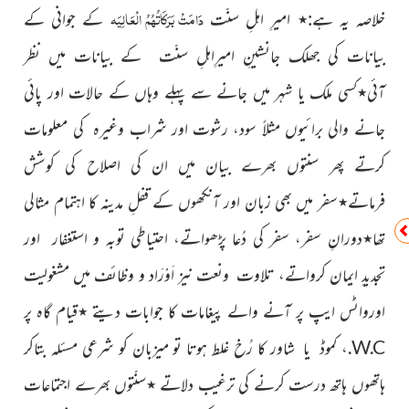
دَامَتْ بَرَکَاتُہُمُ الْعَالِیَہ
خلاصہ یہ ہے:
٭
امىرِ اہلِ سنّت
کے جوانى کے
بىانات کى جھلک
جانشینِ امیرِاہلِ سنّت
کے بىانات مىں نظر
آئی
٭
کسی ملک یا شہر میں جانے سے پہلے وہاں کے حالات اور پائی
جانے والی برائیوں مثلاً سود، رشوت اور شراب وغیرہ کی معلومات
کرتے پھر سنتوں بھرے بیان میں ان کی اصلاح کی کوشش
فرماتے
٭
سفر میں بھی زبان اور آنکھوں کے قفلِ مدینہ کا اہتمام مثالی
تھا
٭
دورانِ سفر،
سفر کی دُعا پڑھواتے، احتیاطی توبہ و استغفار اور
تجدیدِ ایمان کرواتے،
تلاوت ونعت نیز اَوْرَاد و وظائف میں مشغولیت
اورواٹس ایپ پر آنے والے پیغامات کا جوابات دیتے
٭
قیام گاہ پر
W.C
.،
کموڈ یا شاور کا رُخ غلط ہوتا تو میزبان کو شرعی مسئلہ بتاکر
ہاتھوں ہاتھ درست کرنے کی ترغیب دلاتے
٭
سنّتوں بھرے اجتماعات