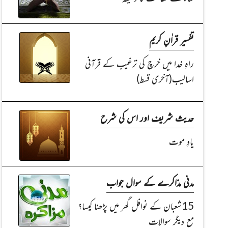
تفسیر قراٰنِ کریم
راہِ خدا میں خرچ کی ترغیب کے قرآنی
اسالیب(آخری قسط)
حدیث شریف اور اس کی شرح
یادِ موت
مدنی مذاکرے کے سوال جواب
15شعبان کے نوافل گھر میں پڑھنا کیسا؟
مع دیگر سوالات