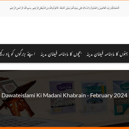
بہنوں کا ماہنامہ فیضانِ مدینہ
بچّوں کا ماہنامہ فیضانِ مدینہ
اپنے بزرگوں کو یاد رکھ
Dawateislami Ki Madani Khabrain - February 2024