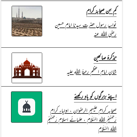
کم سِن صحابۂ کرام
نواسۂ رسول حضرت سیدنا امام حسین
رضی اللہُ عنہ
تذکرۂ صالحین
شانِ امامِ اعظم رحمۃُ اللہِ علیہ
اپنے بزرگوں کو یاد رکھئے
صحابہ کرام علیہم الرضوان ، اولیاء کرام
رَحِمَہُمُ اللہُ السَّلَام ، علمائے اسلام رَحِمَہُمُ
اللہُ السَّلَام