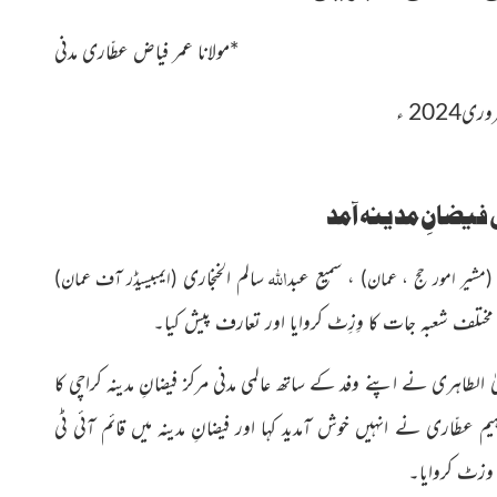
*
مولانا عمر فیاض عطّاری مدنی
ی2024 ء
ضانِ مدینہ آمد
اللہ
، سمیع عبد
سالم الخنجاری
(مشیر امور حج ، عمان)
(ایمبیسیڈر آف
عمان)
ختلف شعبہ جات کا وِزِٹ کروایا اور تعارف پیش کیا۔
سیٰ الطاہری نے اپنے وفد کے ساتھ عالمی مدنی مرکز فیضانِ مدینہ کراچی
کا
اہیم عطّاری نے انہیں خوش آمدید کہا اور فیضانِ مدینہ
میں قائم آئی ٹی
 وزٹ کروایا۔