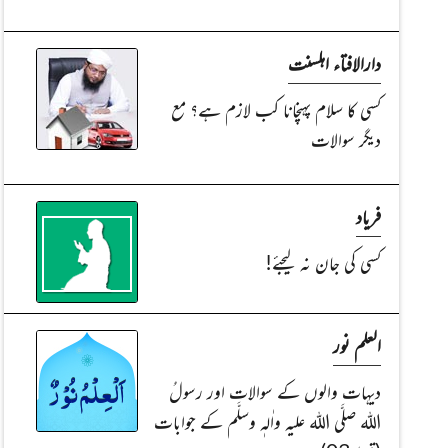
دارالافتاء اہلسنت
کسی کا سلام پہنچانا کب لازم ہے؟ مع
دیگر سوالات
فریاد
کسی کی جان نہ لیجئے!
العلم نور
دیہات والوں کے سوالات اور رسولُ
اللہ صلَّی اللہ علیہ واٰلہٖ وسلَّم کے جوابات