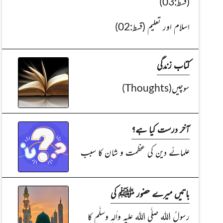
(قسط:03)
اسلام اور تعلیم (قسط:02)
کتاب زندگی
سوچیں(Thoughts)
آخر درست کیا ہے؟
علمائے دین کی عظمت و شان کا سبب
باتیں میرے حضور ﷺ کی
رسولُ اللہ صلَّی اللہ علیہ واٰلہٖ وسلَّم کا