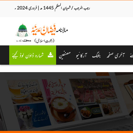
رجب المرجب / شعبان المعظم 1445 ھ | فروری 2024 ء
ئے
آخری صفحہ
بکنگ
آرکائیو
مصنفین
شمارہ ڈاؤن لوڈ کیجئے