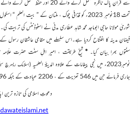
سے قراٰنِ پاک
ناظرہ مکمل کرنے والے 20 اور حفظ مکمل کرنے والے 11 بچوں میں
تحت 18نومبر
2023ء کو قذافی چوک ، ملتان کے ” بیت العلم “ اسکول میں ٹیچرز
شوریٰ
مولانا حاجی ابوماجد محمد شاہد عطّاری مدنی نے اسٹوڈنٹس
کی تربیت کی۔ 
فیضانِ مدینہ کا افتتاح کردیا ہے۔اس سلسلے میں مقامی
عاشقانِ رسول کے لئ
سنّتوں بھرا بیان کیا۔
*
شیخِ طریقت ، امیرِ اہلِ سنّت
حضرت علّامہ مو
نومبر2023ء میں نجی پیغامات کے علاوہ المدینۃُ العلمیہ
(اسلامک ریسرچ سین
جاری فرمائے جن میں 546 تعزیت کے ، 2206 عیادت کے جبکہ 196 دیگر پیغامات تھے۔
دعوتِ اسلامی کی تازہ ترین ا
s.dawateislami.net
ــــــــــــــــــــــــــــــــــــــــــــــــــــــــــــــــــــــــــــــ