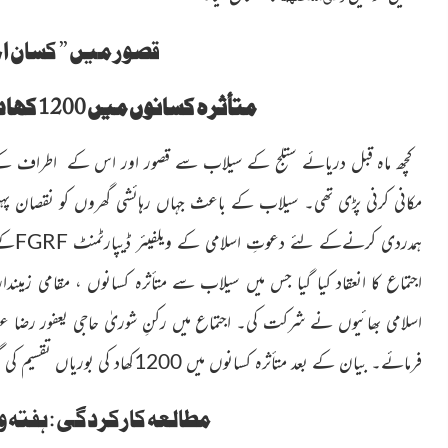
قصور میں ” کسان اجت
متأثرہ کسانوں میں 1200 کھاد کی بوریاں تقسیم کی گئیں
کچھ ماہ قبل دریائے ستلج کے سیلاب سے قصور اور اس کے اطراف
کے 
مکانی کرنی پڑی تھی۔ سیلاب کے باعث جہاں رہائشی گھروں کو نقصان پہنچا 
ہمدردی کرنےکے لئے دعوتِ اسلامی کے ویلفیئر
ڈیپارٹمنٹ
FGRF
اجتماع کا انعقاد کیا گیا جس میں سیلاب
سے متأثرہ کسانوں ، مقامی زمیند
اسلامی بھائیوں نے شرکت کی۔ اجتماع میں رکنِ شوریٰ حاجی یعفور رضا عط
فرمائے۔ بیان کے بعد متأثرہ
کسانوں میں 1200کھاد کی بوریاں تقسیم کی گئیں۔
مطالعہ کارکردگی : ہفتہ و