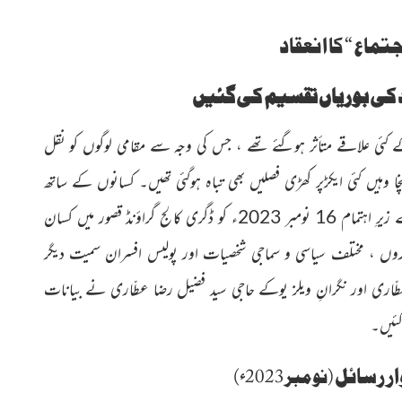
ماع “ کا انعقاد
کئی علاقے متأثر ہوگئے تھے ، جس کی وجہ سے مقامی لوگوں کو نقل
وہیں کئی ایکڑپر کھڑی فصلیں بھی تباہ ہوگئی تھیں۔
کسانوں کے ساتھ
کے زیرِ اہتمام 16 نومبر 2023ء کو ڈگری کالج گراؤنڈ قصور میں کسان
اروں ، مختلف سیاسی و سماجی شخصیات
اور پولیس افسران سمیت دیگر
ّاری اور نگرانِ ویلز یوکے
حاجی سید فضیل رضا عطّاری نے بیانات
ار رسائل
(نومبر2023ء)