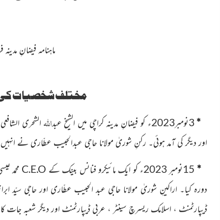
ماہنامہ فیضانِ مدینہ فرور
مختلف شخصیات کی فی
اللہ
*
3نومبر2023ء کو فیضانِ مدینہ کراچی میں الشیخ عبد
الشحری
الشافعی
اور دیگر کی آمد ہوئی۔ رکنِ شوریٰ مولانا حاجی عبدالحبیب عطّاری
نے انہیں م
*
15نومبر 2023ء کو ایک مائیکرو فنانس بینک کے
C.E.O
محمد عی
دورہ کیا۔
اراکینِ شوریٰ مولانا حاجی عبد الحبیب عطّاری اور حاجی سیّد ابر
ڈیپارٹمنٹ ، اسلامک ریسرچ سینٹر ، عربی ڈیپارٹمنٹ
اور دیگر شعبہ جات کا