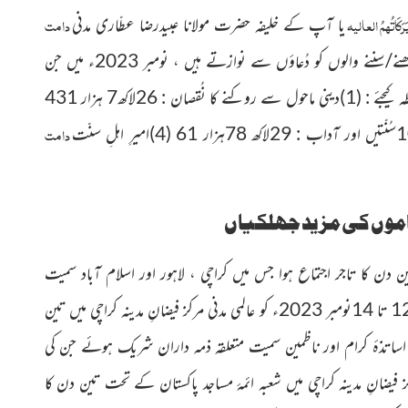
کَاتُہمُ العالیہ
دامت
یا آپ کے خلیفہ حضرت مولانا عبیدرضا عطّاری مدنی
ے/سننے والوں کو دُعاؤں سے نوازتے ہیں ، نومبر 2023ء میں جن
رسائل کے پڑھنے/سننے کی ترغیب دی گئی ، ان کے نام اور کارکردگی ملاحظہ کیجئے : (1)دینی ماحول سے روکنے کا نُقصان : 26لاکھ7 ہزار 431
دامت
موں کی مزید جھلکیاں
ہ کراچی میں تین دن کا تاجر اجتماع ہوا جس میں کراچی ، لاہور اور اسلام آباد سمیت
پاکستان بھر سے کم و بیش 800 تاجر اسلامی بھائیوں نے شرکت کی۔ * 12 تا 14نومبر 2023ء کو عالمی مدنی مرکز فیضانِ مدینہ کراچی میں تین
ساتذۂ کرام اور ناظمین سمیت متعلقہ
ذمہ داران شریک ہوئے جن کی
شعبہ ائمۂ مساجد پاکستان کے تحت تین دن کا