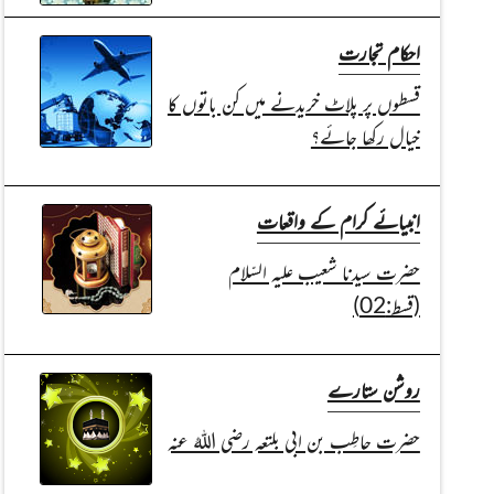
احکام تجارت
قسطوں پر پلاٹ خریدنے میں کن باتوں کا
خیال رکھا جائے؟
انبیائے کرام کے واقعات
حضرت سیدنا شعیب علیہ السّلام
(قسط:02)
روشن ستارے
حضرت حاطِب بن ابی بلتعہ رضی اللہُ عنہ