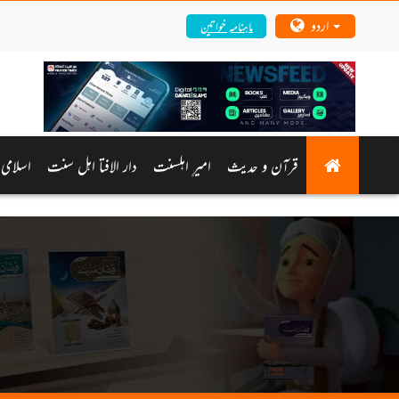
اردو
ماہنامہ خواتین
قرآن و حدیث
امیرِ اہلسنت
دار الافتا اہل سنت
اسلامی 