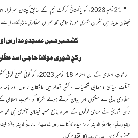
*
21نومبر2023ء کو پاکستانی کرکٹ ٹیم کے سابق کپتان سرفراز
احم
مُدَّظِلُّہُ العالی
فیضانِ مدینہ میں نگرانِ شوریٰ مولانا حاجی محمد عمران عطّاری
سے م
کشمیر میں مسجد و مدارس او
رکنِ شوریٰ مولانا حاجی اسد ع
دعوتِ اسلامی کے زیرِ اہتمام 18 نومبر 2023ء کو گوئی ضلع کوٹلی
کشم
مختلف سیاسی و سماجی شخصیات ، کثیر تعداد میں عاشقانِ رسول اور ذِمّہ 
عطّاری مدنی نے سنتوں بھرا بیان کرتے ہوئے شُرکا کو
دعوتِ اسلامی ک
رکنِ شوریٰ نے مقامی لوگوں کے ہمراہ جامع مسجد فیضانِ آخری نبی محمدِ عر
واٰلہٖ وسلَّم
رضی اللہ عنہا
، جامعۃُ المدینہ گرلز سیدۂ
کائنات
، مدرسۃ ُالمدینہ بوائز فی
رضی اللہ عنہما
حسنین کریمین
کا افتتاح کیا۔