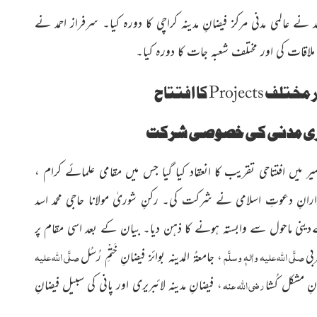
د نے عالمی مدنی مرکز فیضانِ مدینہ کراچی کا دورہ کیا۔ سرفراز احمد نے
لاقات کی اور مختلف شعبہ جات کا دورہ کیا۔
ر مختلف
Projects
کا افتتاح
طّاری مدنی کی خصوصی شرکت
یر میں افتتاحی تقریب کا انعقاد کیا گیا جس میں مقامی علمائے کرام ،
دارانِ دعوتِ اسلامی نے شرکت کی۔ رکنِ شوریٰ مولانا حاجی محمد اسد
ے
دینی ماحول سے وابستہ ہونے کا ذہن دیا۔ بیان کے بعد اسی مقام پر
صلَّی اللہ علیہ واٰلہٖ وسلَّم
صلَّی اللہ علیہ
بی
، جامعۃُ المدینہ بوائز فیضانِ خَتْمِ رُسُل
رضی اللہ عنہ
ضانِ مشکل کُشا
،
فیضانِ مدینہ لائبریری اور پانی کی سبیل فیضانِ