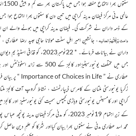
عالمی مدنی مرکز فیضانِ مدینہ کراچی میں تین دن کا سنتوں بھرا اجتماع ہوا 
کے ذمہ داران نے شرکت کی۔ فیضان مدینہ کراچی میں ہونے
والے ان اجت
دامت بَرَکَاتُہمُ العالیہ
، جانشینِ امیرِ اہلِ سنّت مولانا حاجی عبید رضا عطّاری ، 
داران نے بیانات فرمائے۔ * 22نومبر2023ء
کو قذافی اسٹیڈ یم دیوا
جس میں مختلف یونیورسیٹیزاور کالجز کے 500
سے زائد اسٹوڈنٹس اور 
عطّاری نے ”
Importance of Choices in Life
“ پر بیان فر
زکریا یونیورسٹی ملتان کے کامرس ڈیپارٹمنٹ ،
نشاط گروپ آف کالجز ملتان
کراچی اور کامسیٹس یونیورسٹی وِہاڑی کیمپس
سمیت کئی یونیورسٹیز اور کالجز 
کے زیرِ اہتمام 19نومبر 2023ء
کو مدنی مرکز فیضانِ مدینہ پونچھ عباس پور
محمد اسد عطّاری مدنی نے سنتوں
بھرا بیان کیااور شُرَکا کو علمِ دین حاصل 