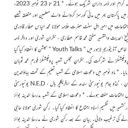
سنتوں بھرا اجتماع منعقد ہوا جس میں پاکستان بھر سے کم و بیش 1500ائمۂ کرام اور ذمہ داران شریک ہوئے۔ * 21 تا 23 نومبر 2023ء
جس میں پاکستان بھر میں مدنی کورسز کروانے والے معلمین اور متعلقہ
شعبے
ماعات میں امیرِ اہلِ سنّت حضرت علّامہ مولانا محمد الیاس
عطّار قادری
شیخ الحدیث والتفسیر مفتی محمد قاسم عطّاری ، نگرانِ
شوریٰ اور دیگر ذمہ
نِ خاص آڈیٹوریم لاہور میں ”
Youth Talks
“
سیشن کا انعقاد کیا گیا
پروفیشنلز نے شرکت کی۔
نگرانِ مجلس شعبہ
پروفیشنلز فورم محمد ثوبان
مایا۔ * ماہِ نومبر میں دعوتِ اسلامی کے شعبۂ
تعلیم کے تحت بہاؤالدین
 ، ٹنڈو جام یونیورسٹی سندھ کے ایگریکلچر
ہال ،
N.E.D
یونیورسٹی
میں اجتماعات منعقد ہوئے۔ * دعوتِ
اسلامی کے شعبہ مدرسۃُ المدینہ بوائز
 کشمیر میں تقسیمِ اَسناد اجتماع
کا انعقاد کیا گیا۔
رکنِ شوریٰ مولانا حاجی
کرنے کی ترغیب دلائی۔ بیان کے بعد رکنِ شوریٰ نے مدرسۃُ المدینہ بوائز