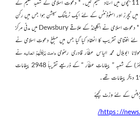
اَسناد تقسیم کیں۔ * دعوتِ اسلامی کے شعبۂ تعلیم کے
اور اسٹوڈنٹس کے لئے ایک ٹریننگ سیشن ہوا جس میں رکنِ
* دعوتِ اسلامی نے انگلینڈ کے علاقے
Dewsbury
میں مدنی مرکز
ے افتتاحی تقریب کا انعقاد کیا گیا جس میں مبلغِ دعوتِ اسلامی نے
دامت بَرَکَاتُہمُ العالیہ
لانا ابوبلال محمد الیاس عطّاؔر قادری رضوی
نے
کے شعبہ ” پیغاماتِ عطّاؔر “ کے ذریعے تقریباً 2948 پیغامات
ٹر)
پڈیٹس کے لئے وزٹ کیجئے
/
https : //new