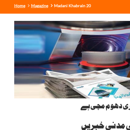
Home
Magazine
Madani Khabrain 20
ِری دھوم مچی ہے
ی مدنی خبریں