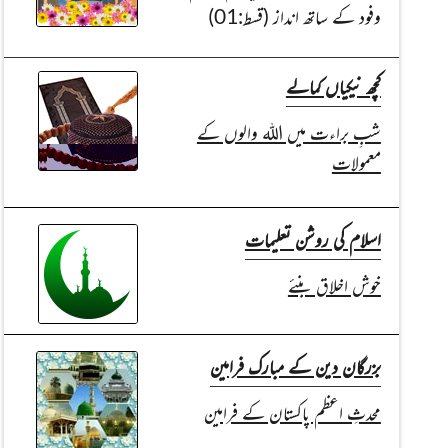
وفود کے ساتھ انداز (قسط:01)
کچھ نیکیاں کمالے
شبِ براءت میں اللہ والوں کے
معمولات
اسلام کی روشن تعلیمات
خوش اخلاق بنئے
بزرگان دین کے مبارک فرامین
محدثِ اعظم پاکستان کے فرامین