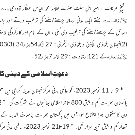
دامت بَرَ
شیخ ِ طریقت ، امیرِ اہلِ سنّت حضرت علّامہ محمد الیاس عطّاؔر قادری
بَرَکَاتُہمُ العالیہ
ہر ہفتے ایک مدنی رسالہ پڑھنے/سننے کی ترغیب دلاتے اور
پڑھن
(2)فیضانِ جُمَادَی الْاُوْلیٰ و جُمَادَی الْاُخْریٰ : 27 لاکھ54ہزار34
(3)103سُنّتیں اور آداب : 29لاکھ 78ہزار 61 (4)امیرِ اہلِ سنّت
بَرَکَاتُہمُ العالیہ
کے 121اِرشادات : 29 لاکھ 7ہزار52۔
دعوتِ اسلامی کے دینی کا
*
9 تا 11 نومبر 2023ء کو عالمی مدنی مرکز فیضانِ مدین
دن کا سنتوں بھرا اجتماع ہوا جس میں پاکستان
بھر سے جامعاتُ المدینہ کے ا
تعداد کم و بیش تین ہزار تھی۔ *
19تا21 نومبر 2023ء عالمی مدنی مرکز فیضانِ مدینہ کراچی میں