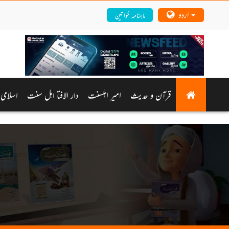
اردو
ماہنامہ خواتین
قرآن و حدیث
امیرِ اہلسنت
دار الافتا اہل سنت
اسلامی 