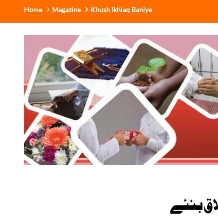
Home
Magazine
Khush Ikhlaq Baniye
ق بنئے