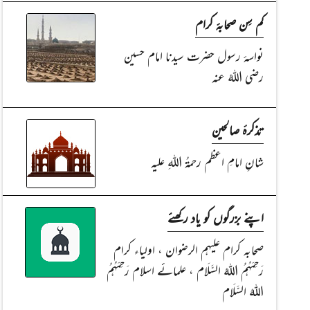
کم سِن صحابۂ کرام
نواسۂ رسول حضرت سیدنا امام حسین
رضی اللہُ عنہ
تذکرۂ صالحین
شانِ امامِ اعظم رحمۃُ اللہِ علیہ
اپنے بزرگوں کو یاد رکھئے
صحابہ کرام علیہم الرضوان ، اولیاء کرام
رَحِمَہُمُ اللہُ السَّلَام ، علمائے اسلام رَحِمَہُمُ
اللہُ السَّلَام