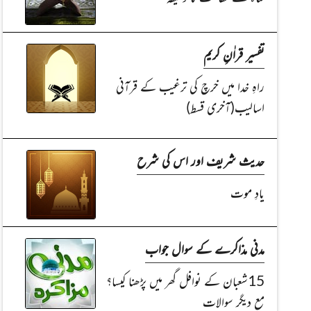
تفسیر قراٰنِ کریم
راہِ خدا میں خرچ کی ترغیب کے قرآنی
اسالیب(آخری قسط)
حدیث شریف اور اس کی شرح
یادِ موت
مدنی مذاکرے کے سوال جواب
15شعبان کے نوافل گھر میں پڑھنا کیسا؟
مع دیگر سوالات