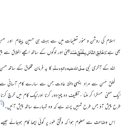
اسلام کی روشن و منور تعلیمات میں سے بہت ہی حسین پیغام اور حسنِ
وَخَالِقِ النَّاسَ بِخُلُقٍ حَسَن
بھی ہے:
یعنی اور لوگوں کے ساتھ اچھے اخلاق سے 
اللہ
صلَّی اللہ علیہ واٰلہٖ وسلَّم
کے آخری نبی
کا یہ فرمان مخلوق کے ساتھ ح
خُلق حَسن سے مراد
ایسی
پختہ عادت جس سے سارے کام آسانی سےہوجائ
ایک معنی مسکرا کر ملنا ، تکلیف دہ چیزدور کرنا اورنیک کام میں خرچ کر
2]
(
طرح پیش آؤ جس طرح تمہیں پسند ہے کہ وہ تمہارے ساتھ پیش آئیں۔
اِس وضاحت سے معلوم ہوا کہ وقتی طور پر کوئی اچھا کام ہوجائے جیسے ب