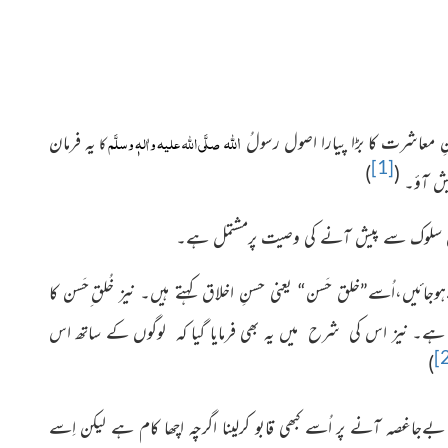
اللہ
صلَّی اللہ علیہ واٰلہٖ وسلَّم
 معاشرت کا بڑا پیارا اصول رسولُ
یہ فرمان
کا
[1]
)
(
پیش آؤ۔
سنِ سلوک سے پیش آنے کی وصیت پرمشتمل ہے۔
یں،اُسے”خلق حَسن“ یعنی حسنِ اخلاق کہتے ہیں۔ نیز خُلق ِحَسن کا
نا ہے۔ نیز اس کی شرح میں یہ بھی فرمایا گیا کہ لوگوں کے ساتھ اس
[
)
ےجاغصہ آنے پر اُسے کبھی قابو کرلینا اگرچہ اچھا کام ہے لیکن اِسے