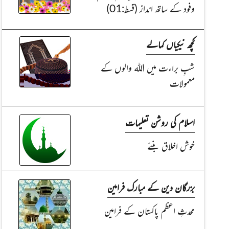
وفود کے ساتھ انداز (قسط:01)
کچھ نیکیاں کمالے
شبِ براءت میں اللہ والوں کے
معمولات
اسلام کی روشن تعلیمات
خوش اخلاق بنئے
بزرگان دین کے مبارک فرامین
محدثِ اعظم پاکستان کے فرامین