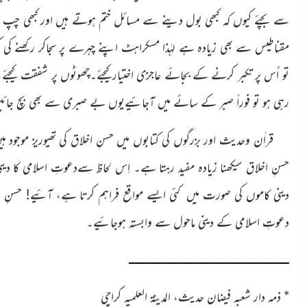
سے بچئے کیوں کہ کبھی بول دینے سے مسائل ختم ہوتے ہیں اور کبھی چپ 
مقناطیس سے بھی زیادہ ہے لہٰذا مسکراہٹ اپنے چہرے پر سجاکر رکھنے کی 
تو اُس پر تکبر کرنے کے بجائے عاجزی اختیارکیجئے۔چھوٹوں پر شفقت کیجئے، 
رہی ہو تو فوراً صبر کے سائے میں آجائیےیوں بے صبری سے بھی بچ جا
قراٰن وحدیث اور بزرگوں کی کتابوں میں حسنِ اخلاق کی تھیوریز موجود 
حسنِ اخلاق سیکھنا زیادہ مفید رہتا ہے۔ اِس لحاظ سےدعوتِ اسلامی کا دینی
دینی کاموں کی صورت میں کئی ایسے مواقع فراہم کرتا ہے، آئیے! حس
دعوتِ اسلامی کے دینی ماحول سے وابستہ ہوجائیے۔
ــــــــــــــــــــــــــــــــــــــــــــــــــــــــــــــــــــــــــــــ
*
ذمہ دار شعبہ فیضان حدیث، المدینۃ العلمیہ کراچی