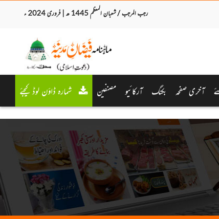
رجب المرجب / شعبان المعظم 1445 ھ | فروری 2024 ء
ئے
آخری صفحہ
بکنگ
آرکائیو
مصنفین
شمارہ ڈاؤن لوڈ کیجئے