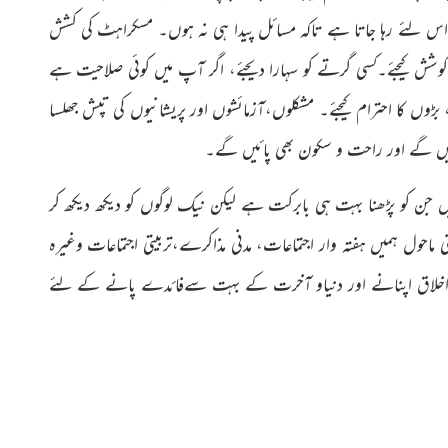
اس لئے رہا جاتا ہے تاکہ مسائل پیدا ہی نہ ہوں۔ مسکراہٹ کی کشش
کوشش کیجئے۔کسی گرتے کو سہارا دیجئے، اگر آپ میں کوئی صلاحیت ہے
بڑوں کا احترام کیجئے۔ مشکلوں،آزمائشوں اور پریشانیوں کی تپش جھلسا
ئیں گے اور راحت و سکون بھی پائیں گے۔
ہیں جن کو پڑھنا بہت ہی بابرکت ہے لیکن نیک لوگوں کو دیکھ دیکھ کر
 ماحول ہمیں ہفتہ وار اجتماعات، مدنی مذاکرے،تربیتی اجتماعات وغیرہ
نِ اخلاق اپنانے اور دنیاو آخرت کے بہت سےفائدے پانے کے لئے