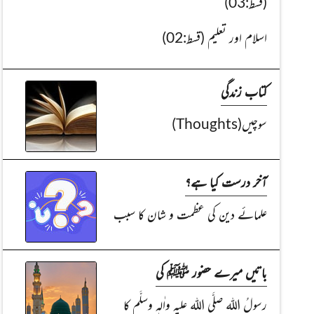
(قسط:03)
اسلام اور تعلیم (قسط:02)
کتاب زندگی
سوچیں(Thoughts)
آخر درست کیا ہے؟
علمائے دین کی عظمت و شان کا سبب
باتیں میرے حضور ﷺ کی
رسولُ اللہ صلَّی اللہ علیہ واٰلہٖ وسلَّم کا