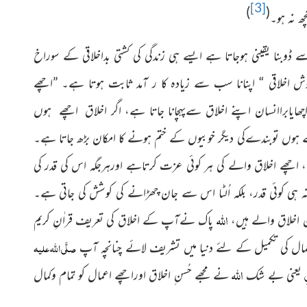
[3]
)
(
چھ نہ ہو۔
 ڈوبنا یقینی ہوجاتا ہے ایسے ہی زندگی کی کشتی بداخلاقی کے سوراخ
لاقی “ اپنانا سب سے زیادہ کا ر آمد ثابت ہوتا ہے۔ ”اچھے
چھایابراانسان اپنے اخلاق سےپہچانا جاتا ہے، اگر اخلاق اچھے ہوں
 ہوں توبندےکی دیگر خوبیوں کے ختم ہونے کا امکان بڑھ جاتا ہے۔
ا، اچھے اخلاق والے کی ہر کوئی عزت کرتاہے اورہرجگہ اس کی قدر کی
ہی کوئی قدر، بلکہ اُلٹا اس سے جان چھڑانے کی کوشش کی جاتی ہے۔
اللہ
 اخلاق والے ہیں،
پاک نےآپ کے اخلاق کی تعریف قراٰنِ کریم
صلَّی اللہ علیہ
عمال کی تکمیل کے لئے دنیا میں تشریف لائے چنانچہ آپ
ِ
اللہ
یعنی بے شک
نے مجھے حُسن ِ اخلاق اوراچھے اعمال کو تمام وکمال