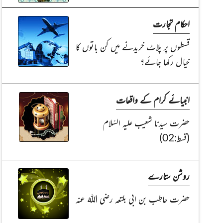
احکام تجارت
قسطوں پر پلاٹ خریدنے میں کن باتوں کا
خیال رکھا جائے؟
انبیائے کرام کے واقعات
حضرت سیدنا شعیب علیہ السّلام
(قسط:02)
روشن ستارے
حضرت حاطِب بن ابی بلتعہ رضی اللہُ عنہ