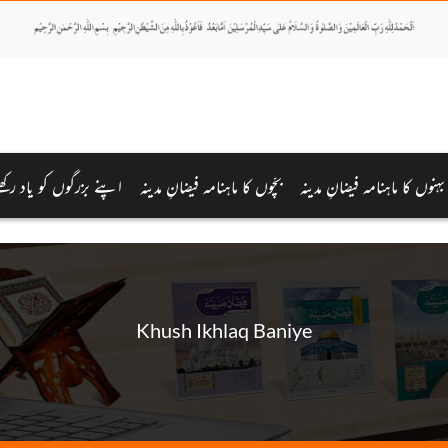
بہنوں کا ماہنامہ فیضانِ مدینہ
بچّوں کا ماہنامہ فیضانِ مدینہ
اپنے بزرگوں کو یاد رکھ
Khush Ikhlaq Baniye