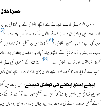
حسنِ اخلاق 
صلَّی اللہ علیہ واٰلہٖ وسلَّم
رسولِ اکرم
نے اچھے اخلاق کے یہ فضائل بیان ف
[5]
(
اور رات میں قِیام
کرنے والوں کے دَرَجے کو پا لیتا ہے۔
( یعنی عبادت)
[6]
)
(
دی گئی ہے؟ فرمایا: حسن ِ اخلاق۔
مىزانِ عمل
مىں حُس
( 3)
(یعنی ترازو)
اَللّٰھُمَّ اِنِّیْ اَعُوْذُ بِکَ مِنَ الشِّقَاقِ وَالنِّفَاقِ وَسُو ءِ الْاَ
علیہ واٰلہٖ وسلَّم
یہ دُعا فرمایاکرتے:
[8]
)
(
اللہ
صلَّی اللہ
، مُنافقت اور بُرے اخلاق سے۔
کے آخری نبی
کرنا)
(5)
اللہ
آپ نے فرمایا:
کا خوف اور اچھے اخلاق
اللہ
(یعنی
کا خوف اور اچھے اخلاق لوگو
اچھے اخلاق اپنانے کی کوشش کیجئے:
اِس بات میں کوئ
بہترین ذرائع ہیں،ہمیں چاہئے کہ کسی سے غلطی ہوجائے تو اُسے ڈانٹنے، جھا
کرکےغلطی معاف کرنے کی عادت بنائیں، جہاں بولنا ضروری ہو وہاں چپ 