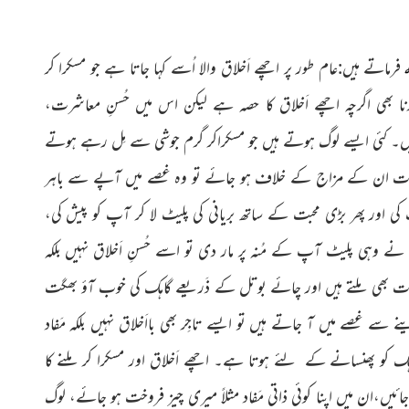
ہ
فرماتے ہیں:عام طور پر اچھے اَخلاق والا اُسے کہا جاتا ہے جو مسکرا کر
 بھی اگرچہ اچھے اَخلاق کا حصہ ہے لىکن اس میں حُسنِ معاشرت،
 ہیں۔ کئی ایسے لوگ ہوتے ہیں جو مسکراکر گرم جوشی سے مِل رہے ہوتے
ی بات ان کے مزاج کے خلاف ہو جائے تو وہ غصے میں آپے سے باہر
کی اور پھر بڑی محبت کے ساتھ بریانی
کی پلیٹ لا کر آپ کو پیش کی،
ی پلیٹ آپ کے مُنہ پر مار دی تو اسے حُسنِ اَخلاق نہیں بلکہ
حضرات بھی ملتے ہیں اور چائے بوتل کے ذَریعے گاہک کی خوب آؤ بھگت
سے غصے میں آ جاتے ہیں تو ایسے تاجِر بھی بااَخلاق نہیں بلکہ مَفاد
ک کو پھنسانے کے لئے ہوتا ہے۔ اچھے اَخلاق اور مسکرا کر ملنے کا
،ان میں اپنا کوئی ذاتی مَفاد مثلاً میری چیز فروخت ہو جائے، لوگ