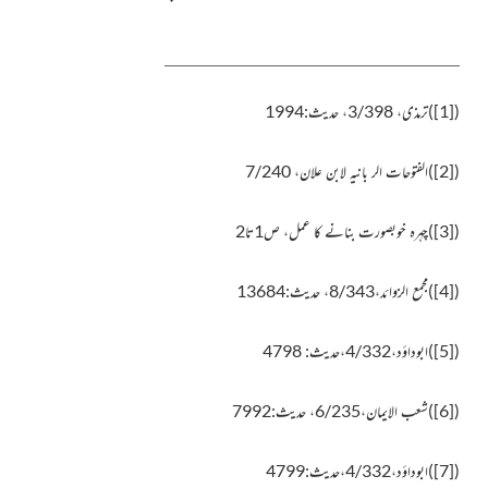
(
[1]
)
ترمذی، 3/398، حدیث:1994
(
[2]
)
الفتوحات الر بانیہ لابن علان، 7/240
(
[3]
)
چہرہ خوبصورت بنانے کا عمل، ص1تا2
(
[4]
)
مجمع الزوائد،8/343، حدیث:13684
(
[5]
)
ابوداؤد،4/332،حدیث: 4798
(
[6]
)
شعب الایمان،6/235، حدیث:7992
(
[7]
)
ابوداؤد،4/332،حدیث:4799