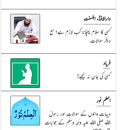
دارالافتاء اہلسنت
کسی کا سلام پہنچانا کب لازم ہے؟ مع
دیگر سوالات
فریاد
کسی کی جان نہ لیجئے!
العلم نور
دیہات والوں کے سوالات اور رسولُ
اللہ صلَّی اللہ علیہ واٰلہٖ وسلَّم کے جوابات