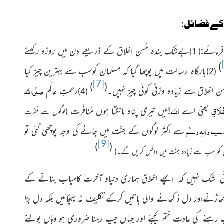
کے فضائل:
رمائے:
بےشک بندہ حُسنِ اخلاق کے ذریعے دِن میں روزہ رکھنے
( 1)
)
بارگاہ ِ رسالت میں پوچھا گیا کہ مسلمان کوسب سے بہترین چیز کیا
(2)
[7]
)
(
صلَّی اللہ
نِ اَخلاق سے زىادہ وزنى کوئى چىز نہىں۔
رحمتِ عالَم
(4)
خْلَاقِ
اللہ
یعنی اے
!میں تیری پناہ مانگتا ہوں مُنافَرت
(لوگوں سے نفرت
 علیہ واٰلہٖ وسلَّم
سے اکثر لوگوں کے جنّت میں جانے کی وجہ پوچھی گئی تو
[9]
)
(
ں کو سب سے زیادہ جنّت میں داخل کریں گے۔)
ی شک نہیں کہ اچھے اخلاق ہماری دنیاو آخرت کامیاب بنانے کے
ڑنےاور دل دُ کھانے والی باتیں کرکے تکلیف نہ پہنچائیں بلکہ دل بڑا
رہنے کی عادت ختم کیجئے اور جہاں چپ رہنا ضروری ہو وہاں بولنے