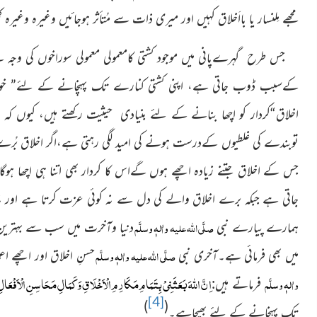
مجھے مِلنسار یا بااَخلاق کہىں اور مىرى ذات سے مُتأثر ہوجائىں وغیرہ وغیرہ ک
جس طرح گہرےپانی میں موجود کشتی کامعمولی معمولی سوراخوں کی وجہ سے
کےسبب ڈوب جاتی ہے، اپنی کشتی کنارے تک پہنچانے کے لئے” خوش اخ
اخلاق“کردار کو اچھا بنانے کے لئے بنیادی حیثیت رکھتے ہیں، کیوں کہ ا
توبندے کی غلطیوں کےدرست ہونے کی امید لگی رہتی ہے،اگر اخلاق بُرے
جس کے اخلاق جتنے زیادہ اچھے ہوں گےاس کا کردار بھی اتنا ہی اچھا ہوگ
جاتی ہے جبکہ برے اخلاق والے کی دل سے نہ کوئی عزت کرتا ہے اور نہ 
صلَّی اللہ علیہ واٰلہٖ وسلَّم
ہمارے پیارے نبی
دنیا وآخرت میں سب سے بہترین
صلَّی اللہ علیہ واٰلہٖ وسلَّم
میں بھی فرمائی ہے۔آخری نبی
حسنِ اخلاق اور اچھے ا
ا ِنَّ
اللهَ
بَعَثَنِیۡ بِتَمَامِ مَكَارِمِ الْاَخۡلَاقِ وَكَمَالِ مَحَاسِنِ الۡاَ فۡعَال
واٰلہٖ وسلَّم
فرماتے ہیں:
[4]
)
(
تک پہنچانے کے لئے بھیجاہے۔