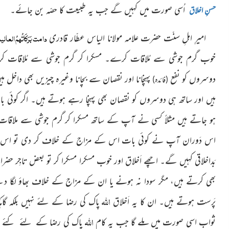
اُسی صورت میں کہیں گے جب یہ طبیعت کا حصّہ بن جائے۔
حسنِ اخلاق
دامت بَرَکَاتُہمُ العالی
امیرِ اہلِ سنّت حضرت علامہ مولانا الیاس عطّار قادری
خوب گرم جوشى سے مُلاقات کرے۔ مسکرا کر گرم جوشى سے مُلاقات کرنا
دوسروں کو نفع
پہنچانا اور نقصان سے بچانا وغیرہ چیزیں بھی داخل
(فائدہ)
ہیں اور ساتھ ہی دوسروں کو نقصان بھی پہنچا رہے ہوتے ہیں۔ اگر کوئ
ہو جاتے ہیں مثلاً کسی نے آپ کے ساتھ مسکرا کر گرم جوشی سے ملاقات 
اس دَوران آپ نے کوئی بات اس کے مزاج کے خلاف کر دی تو اس نے وہ
بَداخلاقی کہیں گے۔ اچھے اَخلاق اور خوب مسکرا مسکرا کر تو بعض تاجِر 
بھی کرتے ہیں، مگر سودا نہ ہونے یا ان کے مزاج کے خلاف بھاؤ لگا دینے 
اللہ
پَرست ہوتے ہیں۔ ان کا یہ اَخلاق
پاک کی رضا کے لئے نہیں بلکہ گاہ
اللہ
ثواب اسی صورت میں ملے گا جب یہ کام
پاک کی رضا کے لئے کئے جائیں