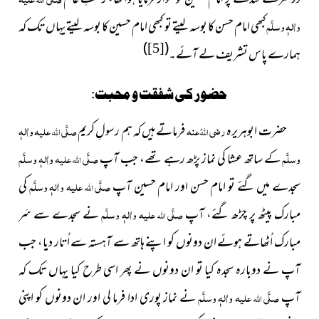
واٰلہٖ وسلَّم
کبھی امام حسن کا بوسہ لیتے تو کبھی امام حسین کا بوسہ لیتے یہاں تک کہ
)
(
[5]
ہمارے پاس تشریف لے آئے۔
حضور کی شفقت و محبت:
حضرت ابوہریرہ
رضی
عنہ
فرماتے ہیں کہ ہم رسولِ کریم
صلَّی
علیہ واٰلہٖ
اللہُ
اللہ
وسلَّم
کے ساتھ عشا کی نماز پڑھ رہے تھے، جب آپ
صلَّی
علیہ واٰلہٖ وسلَّم
اللہ
سجدے میں گئے تو امام حسن اور امام حسین آپ
صلَّی
علیہ واٰلہٖ وسلَّم
کی
اللہ
مبارک پیٹھ پر چڑھ گئے، آپ
صلَّی
علیہ واٰلہٖ وسلَّم
نے سجدے سے سَر
اللہ
مبارک اُٹھاتے ہوئے ان دونوں کو اپنے ہاتھ سے آہستہ سے اُتار دیا، جب
آپ نے دوبارہ سجدہ کیا تو ان دونوں نے پھر اسی طرح کیا یہاں تک کہ
آپ
صلَّی
علیہ واٰلہٖ وسلَّم
نے نماز پوری ادا فرما لی اور ان دونوں کو اپنی
اللہ