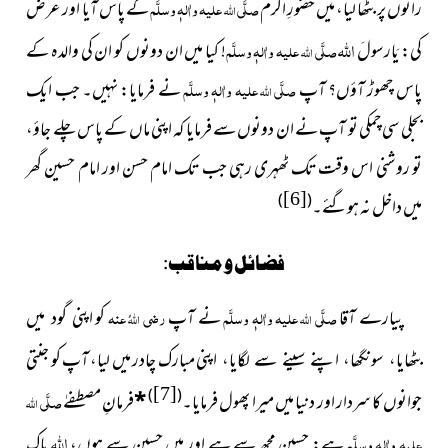
رانوں پر بٹھا لیا، میں حضورِ اکرم
صلَّی
علیہ واٰلہٖ وسلَّم
کے پاس آیا اور عرض
اللہ
اللہ
کی: یَارسولَ
صلَّی
علیہ واٰلہٖ وسلَّم
! کیا میں ان دونوں کو ان کی والدہ کے
اللہ
پاس چھوڑ آؤں؟ آپ
صلَّی
علیہ واٰلہٖ وسلَّم
نے فرمایا: نہیں۔ جب ایک
اللہ
بجلی سی چمکی تو آپ نے ان دونوں سے فرمایا کہ اپنی ماں کے پاس چلے جاؤ،
تو روشنی اس وقت تک ٹھہری رہی جب تک امام حسن اور امام حسین گھر
[6]
)
(
میں داخل نہ ہوگئے۔
فضائل و مناقب:
پیارے آقا
صلَّی
علیہ واٰلہٖ وسلَّم
نے آپ
رضی
عنہ
کو
اپنی گود میں
اللہ
اللہُ
اپنی مبارک چادر میں لیا، آپ کو جنتی
بٹھایا، سونگھا، اپنے سینے سے لگایا،
[7]
)
(
جوانوں کا سردار اور دنیا میں میرا پھول فرمایا۔
*
فرمانِ مصطفےٰ
صلَّی
اللہ
اللہ
علیہ واٰلہٖ وسلَّم
ہے: حسین مجھ سے ہے اور میں حسین سے ہوں،
پاک