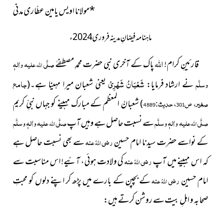
*مولانا اویس یامین عطّاری مدنی
ماہنامہ فیضانِ مدینہ فروری2024 ء
اللہ
قارئینِ کرام!
پاک کے آخری نبی حضرت محمدِ مصطفےٰ
صلَّی
علیہ واٰلہٖ
اللہ
شَعْبَانُ شَھْرِیْ
وسلَّم
نے ارشاد فرمایا:
یعنی شعبان میرا مہینا ہے۔
جامع
(
صغیر، ص301، حدیث:4889
شعبانُ المعظم کے مبارک مہینے کو جہاں نبیِّ کریم
)
صلَّی
علیہ واٰلہٖ وسلَّم
سے نسبت حاصل ہے وہیں آپ
صلَّی
علیہ واٰلہٖ وسلَّم
اللہ
اللہ
کے نواسے حضرت سیدنا امام حسین
رضی
عنہ
سے بھی نسبت حاصل ہے
اللہُ
کہ اس مہینے میں آپ
رضی
عنہ
کی ولادت ہوئی، آئیے! اس مناسبت سے
اللہُ
امام حسین
رضی
عنہ
کے بچپن کے بارے میں پڑھ کر اپنے دلوں کو محبتِ
اللہُ
صحابہ و اہلِ بیت سے روشن کرتے ہیں: