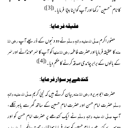
[3]
)
(
کا نام ”حسین“ رکھا اور آپ کو اپنا
بیٹا فرمایا۔
عقیقہ فرمایا:
حضورِ اکرم
صلَّی
علیہ واٰلہٖ وسلَّم
نے دو دنبوں کے ذریعے آپ
رضی
اللہ
اللہُ
عنہ
کا عقیقہ فرمایا اور حضرت فاطمہ
رضی
عنہا
کو آپ کا سَر مونڈانے اور سَر
اللہُ
[4]
)
(
کے بالوں کے برابر چاندی صدقہ کرنے کا حکم دیا۔
کندھے پر سوار فرمایا:
حضرت ابو ہریرہ
رضی
عنہ
بیان کرتے ہیں کہ نبیِّ کریم
صلَّی
علیہ واٰلہٖ
اللہُ
اللہ
وسلَّم
حضرت امام حسن اور حضرت امام حسین کے ساتھ گھر سے باہر نکلے،
آپ
صلَّی
علیہ واٰلہٖ وسلَّم
نے ایک کندھے پر حضرت امام حسن کو اور
اللہ
دوسرے کندھے پر امام حسین
کو سوار فرمایا ہوا تھا، رحمتِ عالَم
صلَّی
علیہ
اللہ