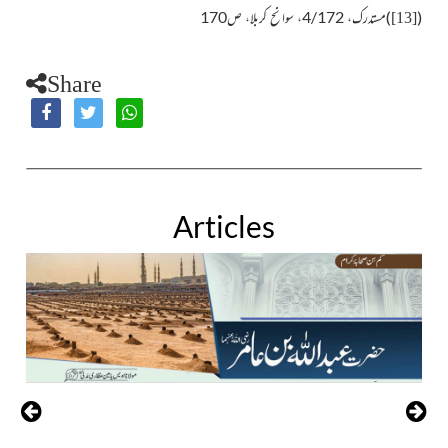
)
(
مستدرک، 4/172، سوانح کربلا، ص170
[13]
Share
Articles