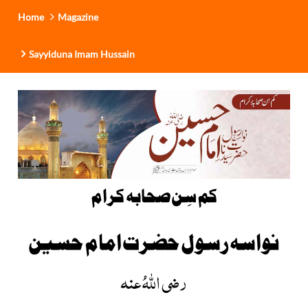
Home
Magazine
Sayyiduna Imam Hussain
کم سِن صحابہ کرام
نواسہ رسول حضرت امام حسین
رضی اللہُ عنہ