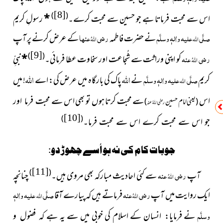
[8]
)
(
اس سے محبت فرماتا ہے جو حسین سے محبت کرے۔
*
رسولِ کریم
صلَّی
علیہ واٰلہٖ وسلَّم
نے حضرت فاطمہ
رضی
عنہا
کے عرض کرنے پر آپ
اللہ
اللہُ
[9]
)
(
رضی
عنہ
کو اپنی وراثت سے شُجاعت اور سخاوت عطا فرمائی۔
*
نبیِّ
اللہُ
اللہ
اللہ
کریم
صلَّی
علیہ واٰلہٖ وسلَّم
نے
پاک کی بارگاہ میں عرض کی: اے
! میں
اللہ
اس
سے محبت کرتا ہوں تو بھی اس سے
محبت فرما اور
(یعنی امام حسین
)
اللہُ
رضی
عنہ
[10]
)
(
جو اس سے محبت کرے اس سے محبت فرما۔
جوبات کام کی نہ ہو اُسے چھوڑ دو:
[11]
)
(
آپ
رضی
عنہ
سے کئی احادیث مبارکہ بھی
مروی ہیں۔
چنانچہ
اللہُ
ایک روایت میں آپ
رضی
عنہ
فرماتے ہیں کہ پیارے آقا
صلَّی
علیہ واٰلہٖ
اللہُ
اللہ
وسلَّم
نے فرمایا:
انسان کے اسلام کی خوبی میں سے یہ ہے کہ
فضول و