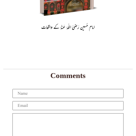
امامِ حُسین رَضِىَ الـلّٰـهُ عَـنْهُ کے واقعات
Comments