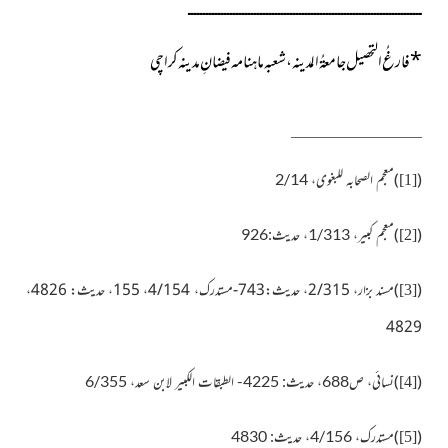
ــــــــــــــــــــــــــــــــــــــــــــــــــــــــــــــــــــــــــــــ
*
فارغُ التحصیل جامعۃُ المدینہ، شعبہ ماہنامہ فیضانِ مدینہ کراچی
)
(
معجم الصحابہ للبغوی، 2/14
[1]
)
(
معجم کبیر، 1/313، حدیث:926
[2]
(
)مسند بزار، 2/315، حدیث:743-مستدرک، 4/154، 155، حدیث: 4826،
[3]
4829
)
(
نسائی، ص688، حدیث: 4225- الطبقات الکبیر لابن سعد، 6/355
[4]
)
(
مستدرک، 4/156، حدیث:
4830
[5]