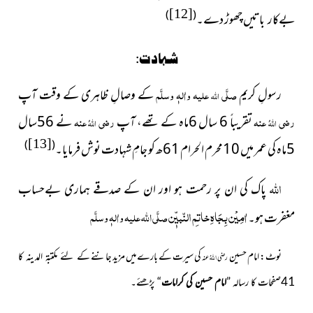
[12]
)
(
چھوڑ دے۔
بےکار باتیں
شہادت:
رسولِ کریم
صلَّی
علیہ واٰلہٖ وسلَّم
کے وصالِ ظاہری کے وقت آپ
اللہ
رضی
عنہ
تقریباً 6 سال 6ماہ کے تھے، آپ
رضی
عنہ
نے 56سال
اللہُ
اللہُ
[13]
)
(
5ماہ کی عمر میں 10محرم الحرام 61ھ کو جامِ شہادت نوش فرمایا۔
اللہ
پاک کی ان پر رحمت ہو اور ان کے صدقے ہماری بےحساب
اٰمِیْن بِجَاہِ خاتمِ النّبیّٖن
صلَّی اللہ علیہ واٰلہٖ وسلَّم
مغفرت ہو۔
نوٹ: امام حسین
کی سیرت کے بارے میں مزید جاننے
کے لئے مکتبۃ المدینہ کا
اللہُ
رضی
عنہ
41صفحات کا رسالہ ”
امام حسین کی کرامات
“ پڑھئے۔