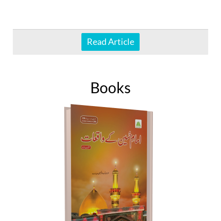
Read Article
Books