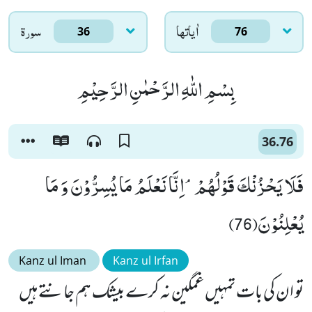
اٰياتها
سورۃ
36
76
بِسْمِ اللّٰهِ الرَّحْمٰنِ الرَّحِیْمِ
36.76
فَلَا یَحْزُنْكَ قَوْلُهُمْۘ-اِنَّا نَعْلَمُ مَا یُسِرُّوْنَ وَ مَا
یُعْلِنُوْنَ(76)
Kanz ul Iman
Kanz ul Irfan
تو ان کی بات تمہیں غمگین نہ کرے بیشک ہم جانتے ہیں