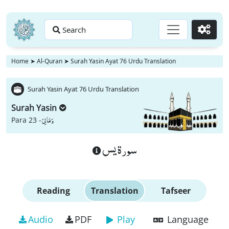
Search
Go
Home
➤
Al-Quran
➤
Surah Yasin Ayat 76 Urdu Translation
Surah Yasin Ayat 76 Urdu Translation
Surah Yasin
وَ مَا لِیَ
Para 23 -
سورة يس
Reading
Translation
Tafseer
Audio
PDF
Play
Language