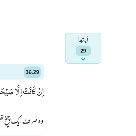
اٰياتها
29
36.29
اِنْ كَانَتْ اِلَّا صَیْحَ)
وہ صرف ایک چیخ تھی 