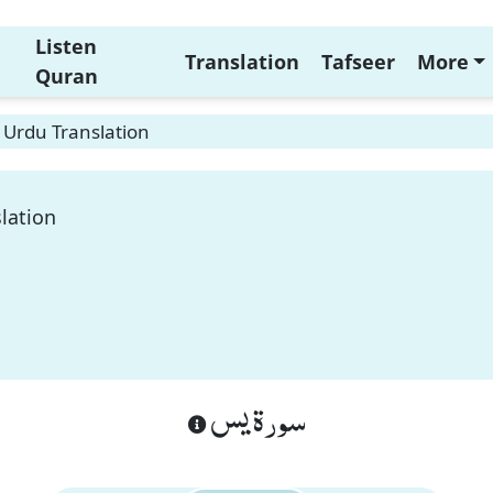
Listen
Translation
Tafseer
More
Quran
 Urdu Translation
lation
سورة يس