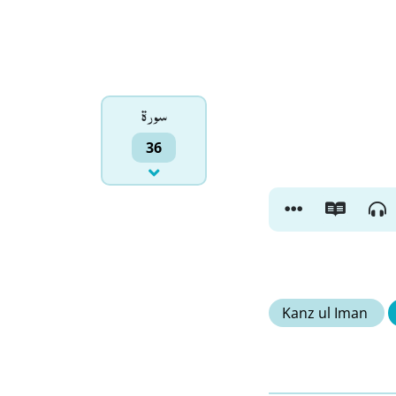
سورۃ
36
Kanz ul Iman