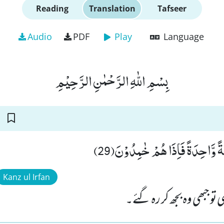
Reading
Translation
Tafseer
Audio
PDF
Play
Language
بِسْمِ اللّٰهِ الرَّحْمٰنِ الرَّحِیْمِ
ةً وَّاحِدَةً فَاِذَا هُمْ خٰمِدُوْنَ(29
Kanz ul Irfan
توجبھی وہ بجھ کر رہ گئے۔