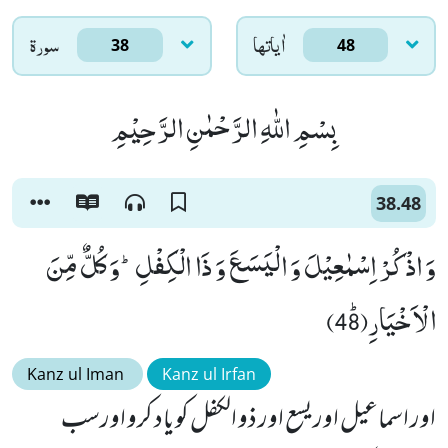
اٰياتها
سورۃ
38
48
بِسْمِ اللّٰهِ الرَّحْمٰنِ الرَّحِیْمِ
38.48
وَ اذْكُرْ اِسْمٰعِیْلَ وَ الْیَسَعَ وَ ذَا الْكِفْلِؕ-وَ كُلٌّ مِّنَ
الْاَخْیَارِﭤ(48)
Kanz ul Iman
Kanz ul Irfan
اور اسماعیل اور یسع اور ذو الکفل کو یاد کرو اورسب