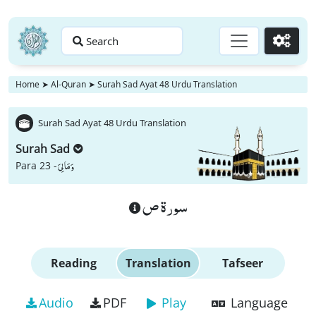
Search
Go
Home
➤
Al-Quran
➤
Surah Sad Ayat 48 Urdu Translation
Surah Sad Ayat 48 Urdu Translation
Surah Sad
وَ مَا لِیَ
Para 23 -
سورة ص
Reading
Translation
Tafseer
Audio
PDF
Play
Language