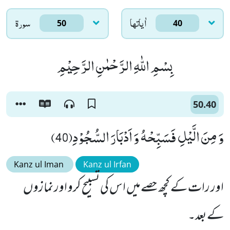
اٰياتها
سورۃ
50
40
بِسْمِ اللّٰهِ الرَّحْمٰنِ الرَّحِیْمِ
50.40
وَ مِنَ الَّیْلِ فَسَبِّحْهُ وَ اَدْبَارَ السُّجُوْدِ(40)
Kanz ul Iman
Kanz ul Irfan
اور رات کے کچھ حصے میں اس کی تسبیح کرو اور نمازوں
کے بعد۔