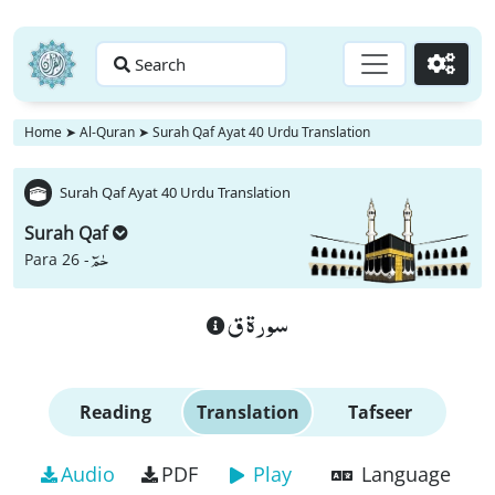
Search
Go
Home
➤
Al-Quran
➤
Surah Qaf Ayat 40 Urdu Translation
Surah Qaf Ayat 40 Urdu Translation
Surah Qaf
حٰمٓ
Para 26 -
سورة ق
Reading
Translation
Tafseer
Audio
PDF
Play
Language