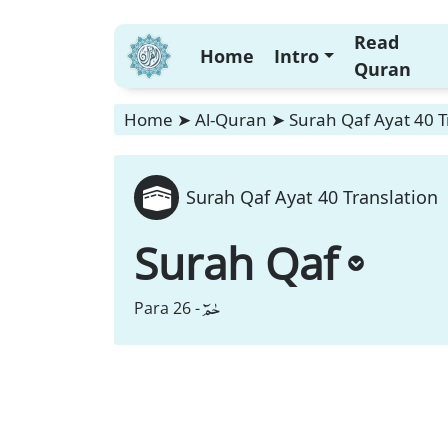
Read
Home
Intro
Quran
Home
➤
Al-Quran
➤
Surah Qaf Ayat 40 T
Surah Qaf Ayat 40 Translation
Surah Qaf
حٰمٓ
Para 26 -