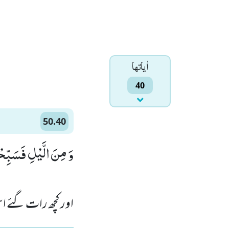
اٰياتها
40
50.40
وَ مِنَ الَّیْلِ فَسَبِّحْه)
اور کچھ رات گئے اس