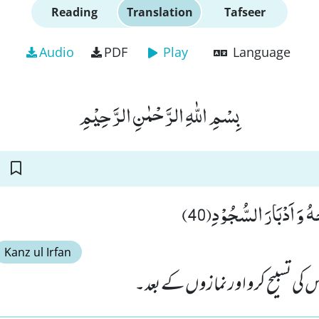
Reading
Translation
Tafseer
Audio
PDF
Play
Language
بِسْمِ اللّٰهِ الرَّحْمٰنِ الرَّحِیْمِ
ُ وَ اَدْبَارَ السُّجُوْدِ(40
Kanz ul Irfan
 کی تسبیح کرو اور نمازوں کے بعد۔