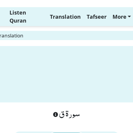
Listen
Translation
Tafseer
More
Quran
ranslation
سورة ق