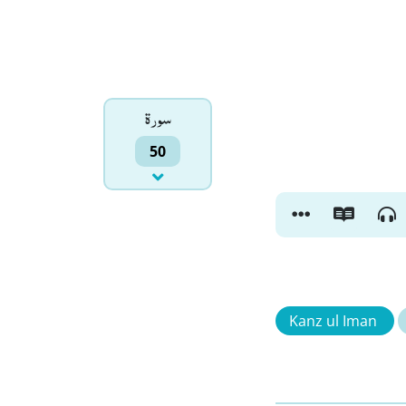
سورۃ
50
Kanz ul Iman