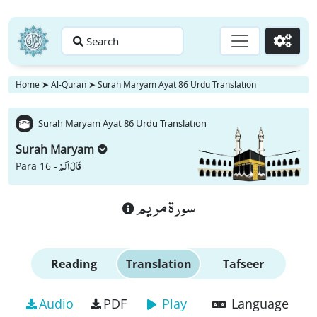
Search
Go
Home
➤
Al-Quran
➤
Surah Maryam Ayat 86 Urdu Translation
Surah Maryam Ayat 86 Urdu Translation
Surah Maryam
قَالَ اَلَمْ
Para 16 -
سورة مريم
Reading
Translation
Tafseer
Audio
PDF
Play
Language