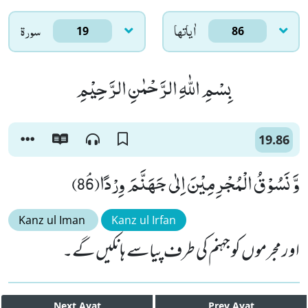
اٰياتها
سورۃ
19
86
بِسْمِ اللّٰهِ الرَّحْمٰنِ الرَّحِیْمِ
19.86
وَّ نَسُوْقُ الْمُجْرِمِیْنَ اِلٰى جَهَنَّمَ وِرْدًاﭥ(86)
Kanz ul Iman
Kanz ul Irfan
اور مجرموں کو جہنم کی طرف پیاسے ہانکیں گے۔
Next
Ayat
Prev
Ayat