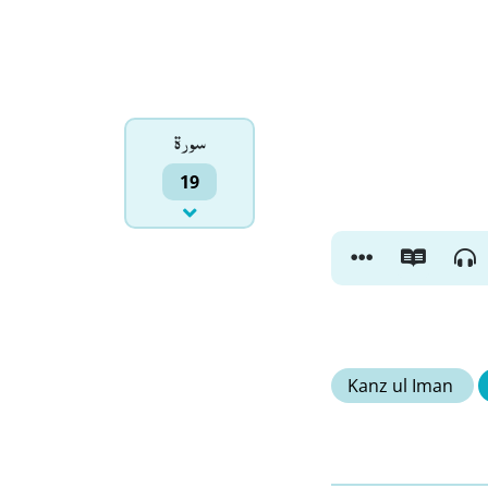
سورۃ
19
Kanz ul Iman