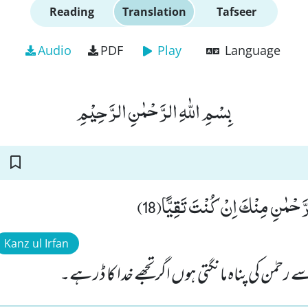
Reading
Translation
Tafseer
Audio
PDF
Play
Language
بِسْمِ اللّٰهِ الرَّحْمٰنِ الرَّحِیْمِ
الرَّحْمٰنِ مِنْكَ اِنْ كُنْتَ تَقِیًّا(18
Kanz ul Irfan
ے رحمٰن کی پناہ مانگتی ہوں اگر تجھے خدا کا ڈر ہے۔