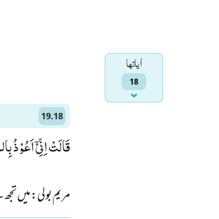
اٰياتها
18
19.18
قَالَتْ اِنِّیْۤ اَعُوْذُ بِ)
مریم بولی: میں تجھ س