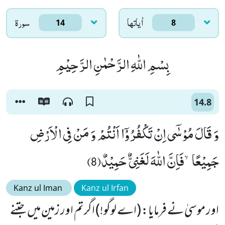
اٰياتها
سورۃ
14
8
بِسْمِ اللّٰهِ الرَّحْمٰنِ الرَّحِیْمِ
14.8
وَ قَالَ مُوْسٰۤى اِنْ تَكْفُرُوْۤا اَنْتُمْ وَ مَنْ فِی الْاَرْضِ
جَمِیْعًاۙ-فَاِنَّ اللّٰهَ لَغَنِیٌّ حَمِیْدٌ(8)
Kanz ul Iman
Kanz ul Irfan
اور موسیٰ نے فرمایا: (اے لوگو!) اگر تم اور زمین میں جتنے