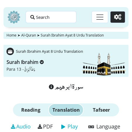
Search
Go
Home
➤
Al-Quran
➤
Surah Ibrahim Ayat 8 Urdu Translation
Surah Ibrahim Ayat 8 Urdu Translation
Surah Ibrahim
وَ مَاۤ اُبَرِّئُ
Para 13 -
سورة ابرهيم
Reading
Translation
Tafseer
Audio
PDF
Play
Language