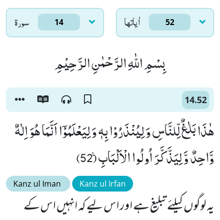
اٰياتها
سورۃ
14
52
بِسْمِ اللّٰهِ الرَّحْمٰنِ الرَّحِیْمِ
14.52
هٰذَا بَلٰغٌ لِّلنَّاسِ وَ لِیُنْذَرُوْا بِهٖ وَ لِیَعْلَمُوْۤا اَنَّمَا هُوَ اِلٰهٌ
وَّاحِدٌ وَّ لِیَذَّكَّرَ اُولُوا الْاَلْبَابِ۠ (52)
Kanz ul Iman
Kanz ul Irfan
یہ لوگوں کیلئے تبلیغ ہے اور اس لیے کہ انہیں اس کے