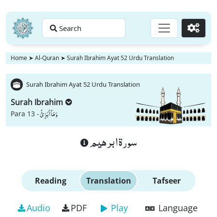
Search
Go
Home
➤
Al-Quran
➤
Surah Ibrahim Ayat 52 Urdu Translation
Surah Ibrahim Ayat 52 Urdu Translation
Surah Ibrahim
وَ مَاۤ اُبَرِّئُ
Para 13 -
سورة ابرهيم
Reading
Translation
Tafseer
Audio
PDF
Play
Language