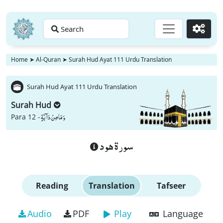
Search
Go
Home
➤
Al-Quran
➤
Surah Hud Ayat 111 Urdu Translation
Surah Hud Ayat 111 Urdu Translation
Surah Hud
وَ مَا مِنْ دَآبَّةٍ
Para 12 -
سورة هود
Reading
Translation
Tafseer
Audio
PDF
Play
Language