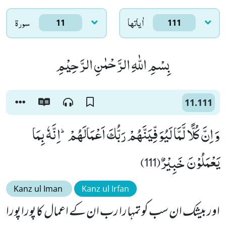
اٰياتها
سورۃ
11
111
بِسْمِ اللّٰهِ الرَّحْمٰنِ الرَّحِیْمِ
11.111
وَ اِنَّ كُلًّا لَّمَّا لَیُوَفِّیَنَّهُمْ رَبُّكَ اَعْمَالَهُمْؕ-اِنَّهٗ بِمَا
یَعْمَلُوْنَ خَبِیْرٌ(111)
Kanz ul Iman
Kanz ul Irfan
اور بیشک ان سب کو تمہارا رب ان کے اعمال کا پورا پورا