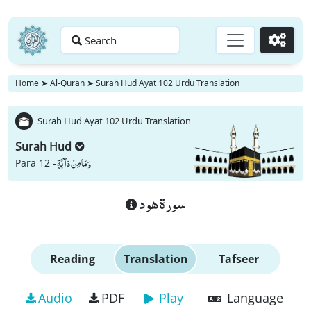
Search
Go
Home
➤
Al-Quran
➤
Surah Hud Ayat 102 Urdu Translation
Surah Hud Ayat 102 Urdu Translation
Surah Hud
وَ مَا مِنْ دَآبَّةٍ
Para 12 -
سورة هود
Reading
Translation
Tafseer
Audio
PDF
Play
Language