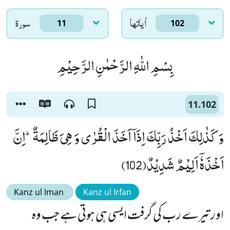
اٰياتها
سورۃ
11
102
بِسْمِ اللّٰهِ الرَّحْمٰنِ الرَّحِیْمِ
11.102
وَ كَذٰلِكَ اَخْذُ رَبِّكَ اِذَاۤ اَخَذَ الْقُرٰى وَ هِیَ ظَالِمَةٌؕ-اِنَّ
اَخْذَهٗۤ اَلِیْمٌ شَدِیْدٌ(102)
Kanz ul Iman
Kanz ul Irfan
اور تیرے رب کی گرفت ایسی ہی ہوتی ہے جب وہ