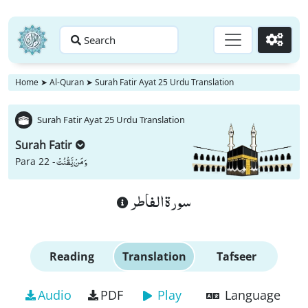
Search
Go
Home
➤
Al-Quran
➤
Surah Fatir Ayat 25 Urdu Translation
Surah Fatir Ayat 25 Urdu Translation
Surah Fatir
وَ مَنْ یَّقْنُتْ
Para 22 -
سورة الفاطر
Reading
Translation
Tafseer
Audio
PDF
Play
Language