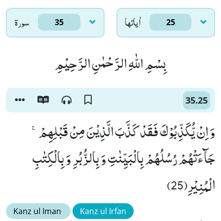
اٰياتها
سورۃ
35
25
بِسْمِ اللّٰهِ الرَّحْمٰنِ الرَّحِیْمِ
35.25
وَ اِنْ یُّكَذِّبُوْكَ فَقَدْ كَذَّبَ الَّذِیْنَ مِنْ قَبْلِهِمْۚ-
جَآءَتْهُمْ رُسُلُهُمْ بِالْبَیِّنٰتِ وَ بِالزُّبُرِ وَ بِالْكِتٰبِ
الْمُنِیْرِ(25)
Kanz ul Iman
Kanz ul Irfan