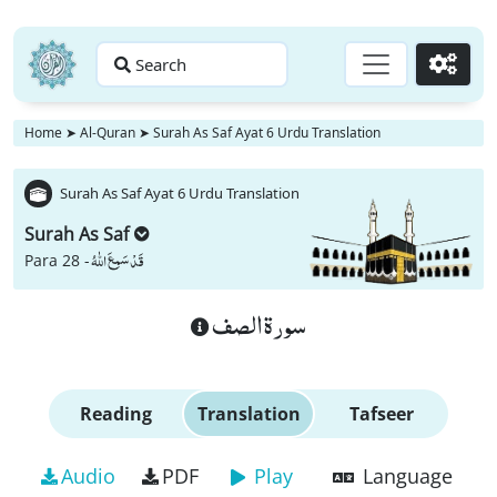
Search
Go
Home
➤
Al-Quran
➤
Surah As Saf Ayat 6 Urdu Translation
Surah As Saf Ayat 6 Urdu Translation
Surah As Saf
قَدْ سَمِعَ اللّٰهُ
Para 28 -
سورة الصف
Reading
Translation
Tafseer
Audio
PDF
Play
Language