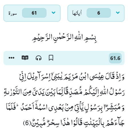
اٰياتها
سورۃ
61
6
بِسْمِ اللّٰهِ الرَّحْمٰنِ الرَّحِیْمِ
61.6
وَ اِذْ قَالَ عِیْسَى ابْنُ مَرْیَمَ یٰبَنِیْۤ اِسْرَآءِیْلَ اِنِّیْ
رَسُوْلُ اللّٰهِ اِلَیْكُمْ مُّصَدِّقًا لِّمَا بَیْنَ یَدَیَّ مِنَ التَّوْرٰىةِ
وَ مُبَشِّرًۢا بِرَسُوْلٍ یَّاْتِیْ مِنْۢ بَعْدِی اسْمُهٗۤ اَحْمَدُؕ-فَلَمَّا
جَآءَهُمْ بِالْبَیِّنٰتِ قَالُوْا هٰذَا سِحْرٌ مُّبِیْنٌ(6)