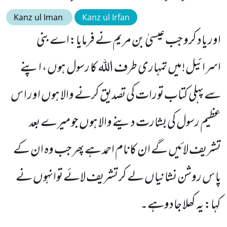
Kanz ul Iman
Kanz ul Irfan
اور یاد کرو جب عیسیٰ بن مریم نے فرمایا:اے بنی
اسرائیل! میں تمہاری طرف اللہ کا رسول ہوں ، اپنے
سے پہلی کتاب تورات کی تصدیق کرنے والا ہوں اور اس
عظیم رسول کی بشارت دینے والا ہوں جو میرے بعد
تشریف لائیں گے ان کا نام احمد ہے پھر جب وہ ان کے
پاس روشن نشانیاں لے کر تشریف لائے توانہوں نے
کہا: یہ کھلا جادوہے۔