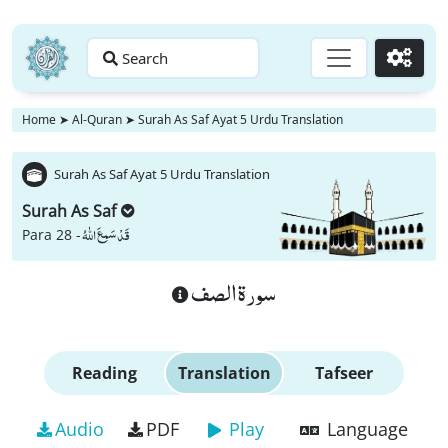
Search
Go
Home
➤
Al-Quran
➤
Surah As Saf Ayat 5 Urdu Translation
Surah As Saf Ayat 5 Urdu Translation
Surah As Saf
قَدْ سَمِعَ اللّٰهُ
Para 28 -
سورة الصف
Reading
Translation
Tafseer
Audio
PDF
Play
Language