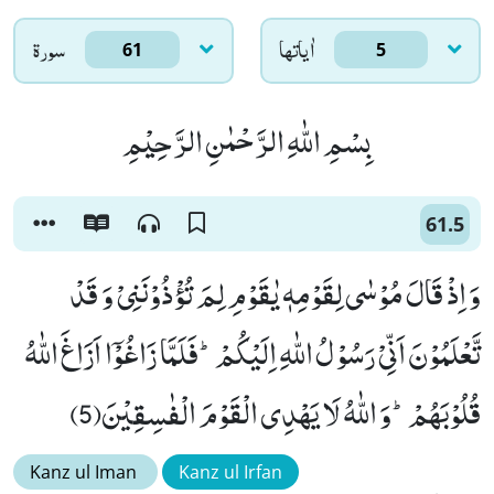
اٰياتها
سورۃ
61
5
بِسْمِ اللّٰهِ الرَّحْمٰنِ الرَّحِیْمِ
61.5
وَ اِذْ قَالَ مُوْسٰى لِقَوْمِهٖ یٰقَوْمِ لِمَ تُؤْذُوْنَنِیْ وَ قَدْ
تَّعْلَمُوْنَ اَنِّیْ رَسُوْلُ اللّٰهِ اِلَیْكُمْؕ-فَلَمَّا زَاغُوْۤا اَزَاغَ اللّٰهُ
قُلُوْبَهُمْؕ-وَ اللّٰهُ لَا یَهْدِی الْقَوْمَ الْفٰسِقِیْنَ(5)
Kanz ul Iman
Kanz ul Irfan