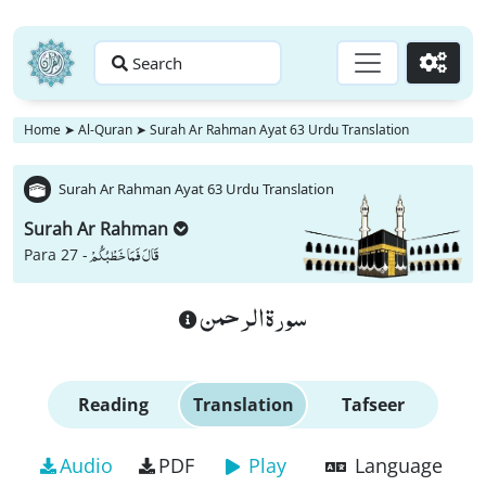
Search
Go
Home
➤
Al-Quran
➤
Surah Ar Rahman Ayat 63 Urdu Translation
Surah Ar Rahman Ayat 63 Urdu Translation
Surah Ar Rahman
قَالَ فَمَا خَطْبُكُمْ
Para 27 -
سورة الرحمن
Reading
Translation
Tafseer
Audio
PDF
Play
Language