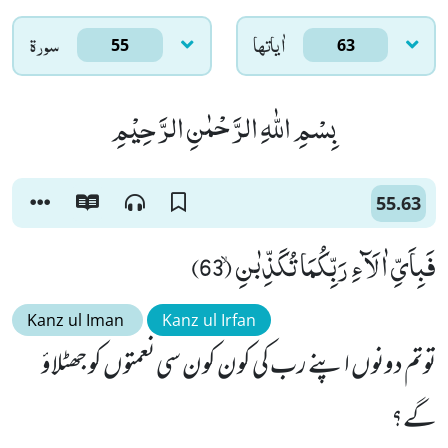
اٰياتها
سورۃ
55
63
بِسْمِ اللّٰهِ الرَّحْمٰنِ الرَّحِیْمِ
55.63
فَبِاَیِّ اٰلَآءِ رَبِّكُمَا تُكَذِّبٰنِۙ (63)
Kanz ul Iman
Kanz ul Irfan
توتم دونوں اپنے رب کی کون کون سی نعمتوں کو جھٹلاؤ
گے؟