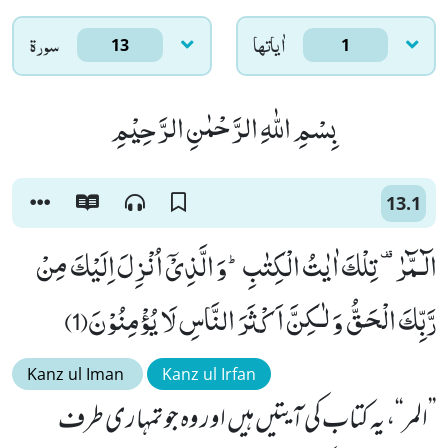
اٰياتها
سورۃ
13
1
بِسْمِ اللّٰهِ الرَّحْمٰنِ الرَّحِیْمِ
13.1
الٓـمّٓرٰ- تِلْكَ اٰیٰتُ الْكِتٰبِؕ-وَ الَّذِیْۤ اُنْزِلَ اِلَیْكَ مِنْ
رَّبِّكَ الْحَقُّ وَ لٰـكِنَّ اَكْثَرَ النَّاسِ لَا یُؤْمِنُوْنَ(1)
Kanz ul Iman
Kanz ul Irfan
’’المر‘‘، یہ کتاب کی آیتیں ہیں اور وہ جو تمہاری طرف