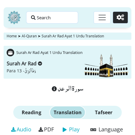
Search
Go
Home
➤
Al-Quran
➤
Surah Ar Rad Ayat 1 Urdu Translation
Surah Ar Rad Ayat 1 Urdu Translation
Surah Ar Rad
وَ مَاۤ اُبَرِّئُ
Para 13 -
سورة الرعد
Reading
Translation
Tafseer
Audio
PDF
Play
Language