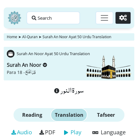
Search
Go
Home
➤
Al-Quran
➤
Surah An Noor Ayat 50 Urdu Translation
Surah An Noor Ayat 50 Urdu Translation
Surah An Noor
قَدْ اَفْلَحَ
Para 18 -
سورة النور
Reading
Translation
Tafseer
Audio
PDF
Play
Language