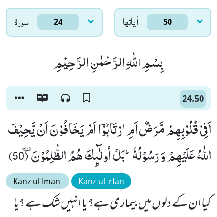
اٰياتها
سورۃ
24
50
بِسْمِ اللّٰهِ الرَّحْمٰنِ الرَّحِیْمِ
24.50
اَفِیْ قُلُوْبِهِمْ مَّرَضٌ اَمِ ارْتَابُوْۤا اَمْ یَخَافُوْنَ اَنْ یَّحِیْفَ
اللّٰهُ عَلَیْهِمْ وَ رَسُوْلُهٗؕ-بَلْ اُولٰٓىٕكَ هُمُ الظّٰلِمُوْنَ۠ ٝ (50)
Kanz ul Iman
Kanz ul Irfan
کیا ان کے دلوں میں بیماری ہے؟ یا انہیں شک ہے ؟یا