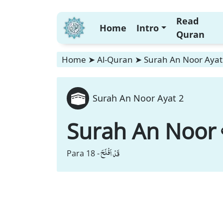
Read
Home
Intro
Quran
Home
➤
Al-Quran
➤
Surah An Noor Ayat
Surah An Noor Ayat 2
Surah An Noor
قَدْ اَفْلَحَ
Para 18 -