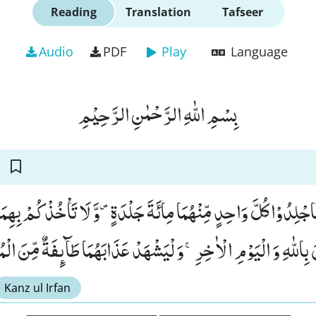
Reading
Translation
Tafseer
Audio
PDF
Play
Language
بِسْمِ اللّٰهِ الرَّحْمٰنِ الرَّحِیْمِ
فَاجْلِدُوْا كُلَّ وَاحِدٍ مِّنْهُمَا مِائَةَ جَلْدَةٍ۪-وَّ لَا تَاْخُذْكُمْ بِهِمَا ر
 بِاللّٰهِ وَ الْیَوْمِ الْاٰخِرِۚ-وَ لْیَشْهَدْ عَذَابَهُمَا طَآىٕفَةٌ مِّنَ الْم
Kanz ul Irfan