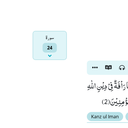
سورۃ
24
َاْفَةٌ فِیْ دِیْنِ اللّٰهِ
ُؤْمِنِیْنَ(2
Kanz ul Iman