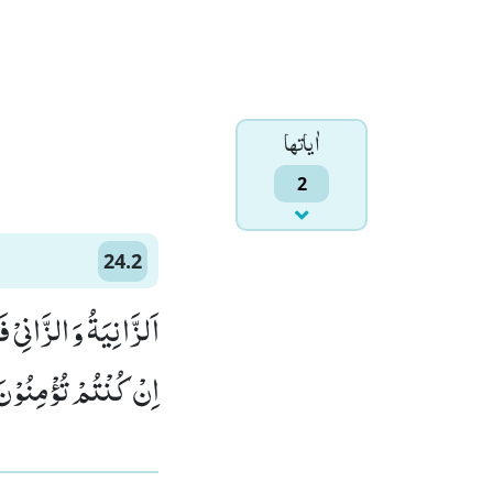
اٰياتها
2
24.2
اَلزَّانِیَةُ وَ الزَّانِیْ 
اِنْ كُنْتُمْ تُؤْمِنُوْنَ)