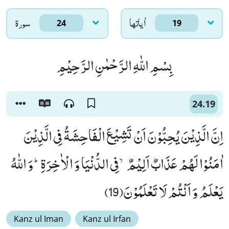
اٰياتها
سورۃ
24
19
بِسْمِ اللّٰهِ الرَّحْمٰنِ الرَّحِیْمِ
24.19
اِنَّ الَّذِیْنَ یُحِبُّوْنَ اَنْ تَشِیْعَ الْفَاحِشَةُ فِی الَّذِیْنَ
اٰمَنُوْا لَهُمْ عَذَابٌ اَلِیْمٌۙ-فِی الدُّنْیَا وَ الْاٰخِرَةِؕ-وَ اللّٰهُ
یَعْلَمُ وَ اَنْتُمْ لَا تَعْلَمُوْنَ(19)
Kanz ul Iman
Kanz ul Irfan