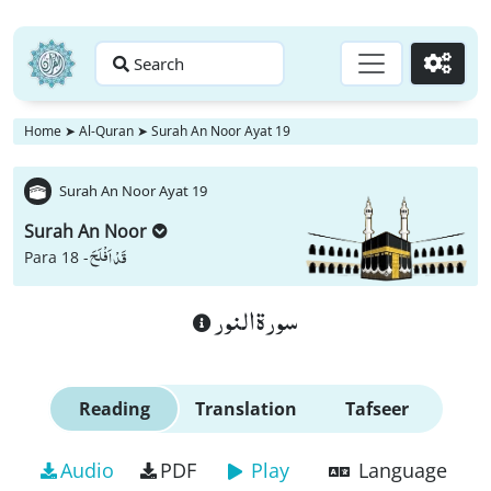
Search
Go
Home
➤
Al-Quran
➤
Surah An Noor Ayat 19
Surah An Noor Ayat 19
Surah An Noor
قَدْ اَفْلَحَ
Para 18 -
سورة النور
Reading
Translation
Tafseer
Audio
PDF
Play
Language