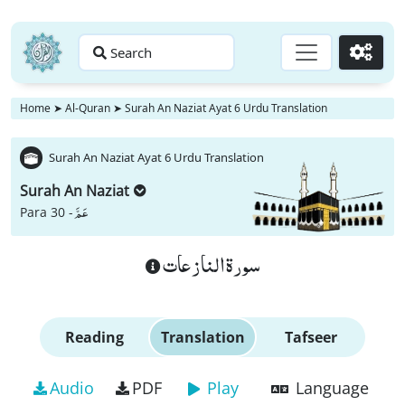
Search
Go
Home
➤
Al-Quran
➤
Surah An Naziat Ayat 6 Urdu Translation
Surah An Naziat Ayat 6 Urdu Translation
Surah An Naziat
عَمَّ
Para 30 -
سورة النازعات
Reading
Translation
Tafseer
Audio
PDF
Play
Language