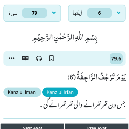
اٰياتها
سورۃ
79
6
بِسْمِ اللّٰهِ الرَّحْمٰنِ الرَّحِیْمِ
79.6
یَوْمَ تَرْجُفُ الرَّاجِفَةُۙ (6)
Kanz ul Iman
Kanz ul Irfan
جس دن تھرتھرانے والی تھر تھرائے گی۔
Next
Ayat
Prev
Ayat