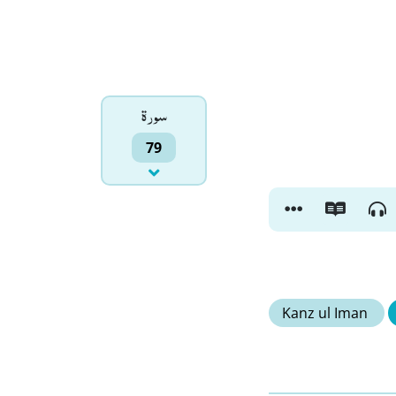
سورۃ
79
Kanz ul Iman