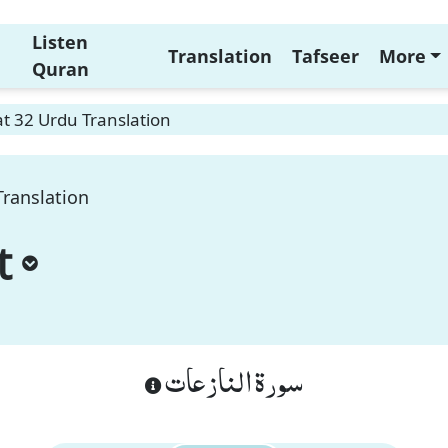
Listen
Translation
Tafseer
More
Quran
t 32 Urdu Translation
Translation
t
سورة النازعات