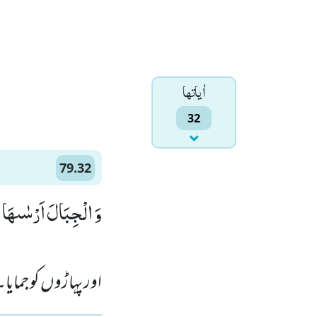
اٰياتها
32
79.32
وَ الْجِبَالَ اَرْسٰىهَاۙ (2)
اور پہاڑوں کو جمایا۔