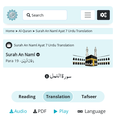
Search
Go
Home
➤
Al-Quran
➤
Surah An Naml Ayat 7 Urdu Translation
Surah An Naml Ayat 7 Urdu Translation
Surah An Naml
وَ قَالَ الَّذِیْنَ
Para 19 -
سورة النمل
Reading
Translation
Tafseer
Audio
PDF
Play
Language