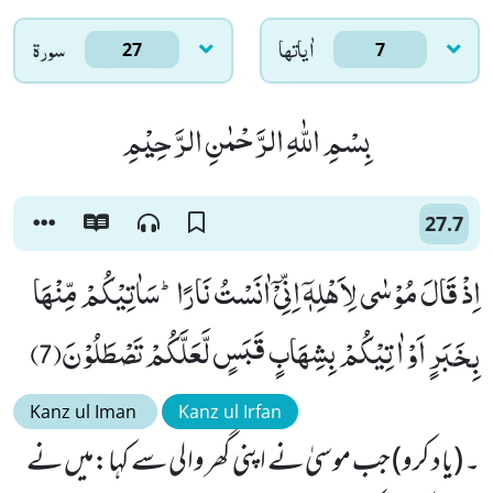
اٰياتها
سورۃ
27
7
بِسْمِ اللّٰهِ الرَّحْمٰنِ الرَّحِیْمِ
27.7
اِذْ قَالَ مُوْسٰى لِاَهْلِهٖۤ اِنِّیْۤ اٰنَسْتُ نَارًاؕ-سَاٰتِیْكُمْ مِّنْهَا
بِخَبَرٍ اَوْ اٰتِیْكُمْ بِشِهَابٍ قَبَسٍ لَّعَلَّكُمْ تَصْطَلُوْنَ(7)
Kanz ul Iman
Kanz ul Irfan
۔ (یاد کرو) جب موسیٰ نے اپنی گھر والی سے کہا:میں نے