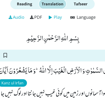
Reading
Translation
Tafseer
Audio
PDF
Play
Language
بِسْمِ اللّٰهِ الرَّحْمٰنِ الرَّحِیْمِ
ی السَّمٰوٰتِ وَ الْاَرْضِ الْغَیْبَ اِلَّا اللّٰهُؕ-وَ مَا یَشْعُرُوْنَ اَیَّانَ 
Kanz ul Irfan
وا آسمانوں اور زمین میں کوئی غیب نہیں جانتا اور لوگ نہیں ج