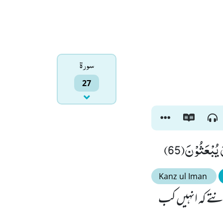
سورۃ
27
یُبْعَثُوْنَ(65
Kanz ul Iman
انتے کہ انہیں کب