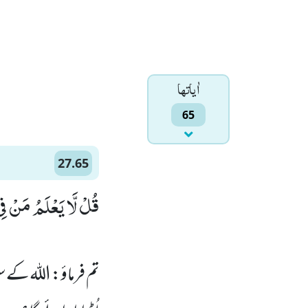
اٰياتها
65
27.65
قُلْ لَّا یَعْلَمُ مَنْ فِ)
تم فرماؤ: الله کے س