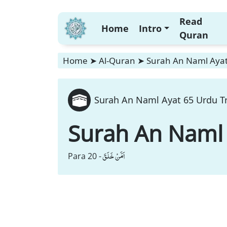
Read
Home
Intro
Quran
Home
➤
Al-Quran
➤
Surah An Naml Ayat
Surah An Naml Ayat 65 Urdu Tr
Surah An Naml
اَمَّنْ خَلَقَ
Para 20 -