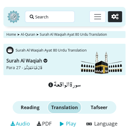
Search
Go
Home
➤
Al-Quran
➤
Surah Al Waqiah Ayat 80 Urdu Translation
Surah Al Waqiah Ayat 80 Urdu Translation
Surah Al Waqiah
قَالَ فَمَا خَطْبُكُمْ
Para 27 -
سورة الواقعة
Reading
Translation
Tafseer
Audio
PDF
Play
Language