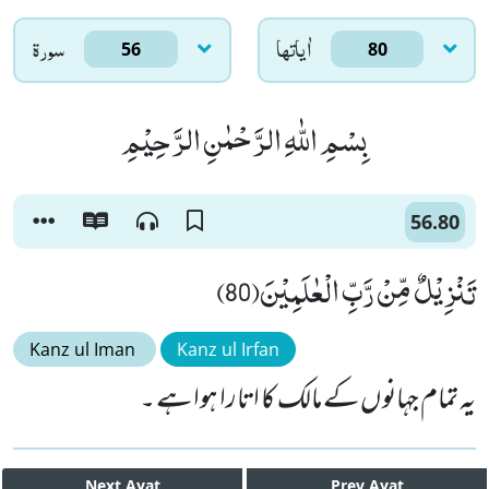
اٰياتها
سورۃ
56
80
بِسْمِ اللّٰهِ الرَّحْمٰنِ الرَّحِیْمِ
56.80
تَنْزِیْلٌ مِّنْ رَّبِّ الْعٰلَمِیْنَ(80)
Kanz ul Iman
Kanz ul Irfan
یہ تمام جہانوں کے مالک کا اتارا ہوا ہے ۔
Next
Ayat
Prev
Ayat