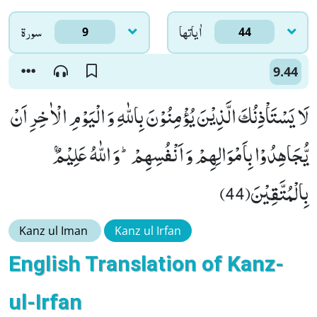
اٰياتها
سورۃ
9
44
9.44
لَا یَسْتَاْذِنُكَ الَّذِیْنَ یُؤْمِنُوْنَ بِاللّٰهِ وَ الْیَوْمِ الْاٰخِرِ اَنْ
یُّجَاهِدُوْا بِاَمْوَالِهِمْ وَ اَنْفُسِهِمْؕ-وَ اللّٰهُ عَلِیْمٌۢ
بِالْمُتَّقِیْنَ(44)
Kanz ul Iman
Kanz ul Irfan
English Translation of Kanz-
ul-Irfan