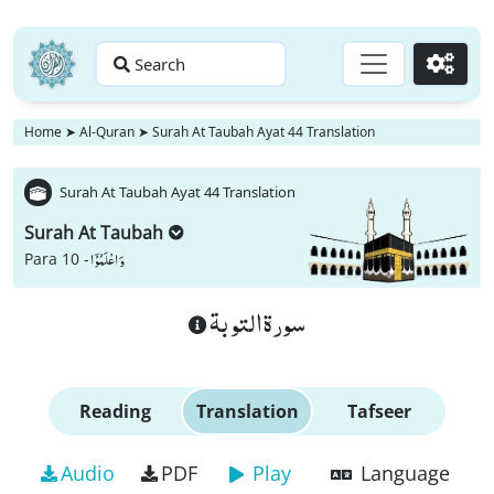
Search
Go
Home
➤
Al-Quran
➤
Surah At Taubah Ayat 44 Translation
Surah At Taubah Ayat 44 Translation
Surah At Taubah
وَ اعْلَمُوْۤا
Para 10 -
سورة التوبة
Reading
Translation
Tafseer
Audio
PDF
Play
Language