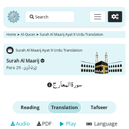
Search
Go
Home
➤
Al-Quran
➤
Surah Al Maarij Ayat 9 Urdu Translation
Surah Al Maarij Ayat 9 Urdu Translation
Surah Al Maarij
تَبٰرَكَ الَّذِیْ
Para 29 -
سورة المعارج
Reading
Translation
Tafseer
Audio
PDF
Play
Language