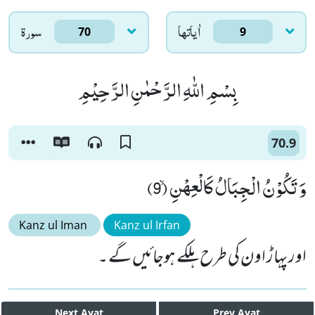
اٰياتها
سورۃ
70
9
بِسْمِ اللّٰهِ الرَّحْمٰنِ الرَّحِیْمِ
70.9
وَ تَكُوْنُ الْجِبَالُ كَالْعِهْنِۙ (9)
Kanz ul Iman
Kanz ul Irfan
اور پہاڑ اون کی طرح ہلکے ہوجائیں گے ۔
Next
Ayat
Prev
Ayat