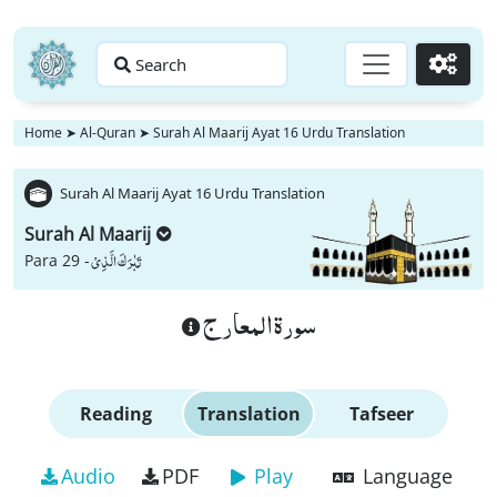
Search
Go
Home
➤
Al-Quran
➤
Surah Al Maarij Ayat 16 Urdu Translation
Surah Al Maarij Ayat 16 Urdu Translation
Surah Al Maarij
تَبٰرَكَ الَّذِیْ
Para 29 -
سورة المعارج
Reading
Translation
Tafseer
Audio
PDF
Play
Language