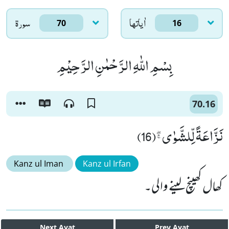
اٰياتها
سورۃ
70
16
بِسْمِ اللّٰهِ الرَّحْمٰنِ الرَّحِیْمِ
70.16
نَزَّاعَةً لِّلشَّوٰىﭕ(16)
Kanz ul Iman
Kanz ul Irfan
کھال کھینچ لینے والی۔
Next
Ayat
Prev
Ayat