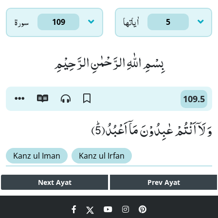
اٰياتها
سورۃ
109
5
بِسْمِ اللّٰهِ الرَّحْمٰنِ الرَّحِیْمِ
109.5
وَ لَاۤ اَنْتُمْ عٰبِدُوْنَ مَاۤ اَعْبُدُﭤ(5)
Kanz ul Iman
Kanz ul Irfan
Next
Ayat
Prev
Ayat