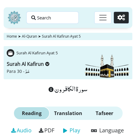
Search
Go
Home
➤
Al-Quran
➤
Surah Al Kafirun Ayat 5
Surah Al Kafirun Ayat 5
Surah Al Kafirun
عَمَّ
Para 30 -
سورة الكافرون
Reading
Translation
Tafseer
Audio
PDF
Play
Language