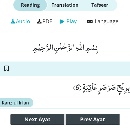
Reading
Translation
Tafseer
Audio
PDF
Play
Language
بِسْمِ اللّٰهِ الرَّحْمٰنِ الرَّحِیْمِ
ْا بِرِیْحٍ صَرْصَرٍ عَاتِیَةٍۙ (6
Kanz ul Irfan
Next
Ayat
Prev
Ayat