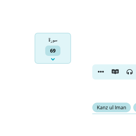
سورۃ
69
Kanz ul Iman