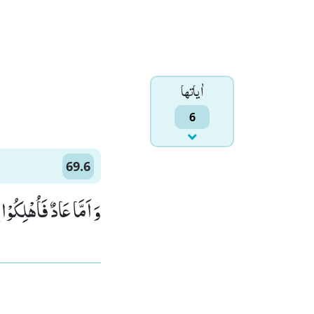
اٰياتها
6
69.6
وَ اَمَّا عَادٌ فَاُهْلِكُو)