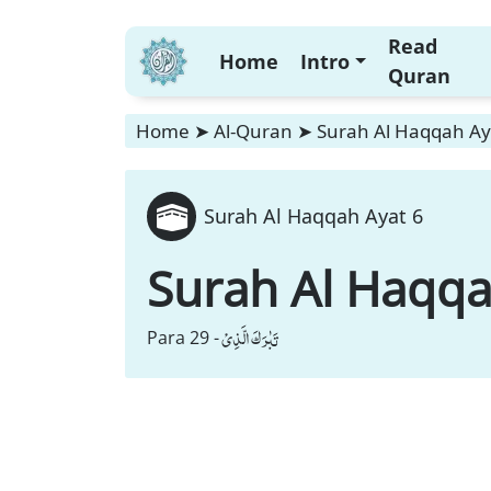
Read
Home
Intro
Quran
Home
➤
Al-Quran
➤
Surah Al Haqqah Ay
Surah Al Haqqah Ayat 6
Surah Al Haqq
تَبٰرَكَ الَّذِیْ
Para 29 -