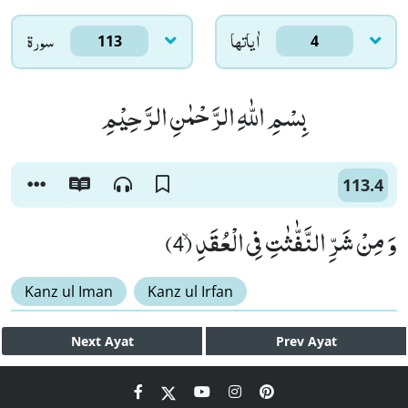
اٰياتها
سورۃ
113
4
بِسْمِ اللّٰهِ الرَّحْمٰنِ الرَّحِیْمِ
113.4
وَ مِنْ شَرِّ النَّفّٰثٰتِ فِی الْعُقَدِۙ (4)
Kanz ul Iman
Kanz ul Irfan
Next
Ayat
Prev
Ayat