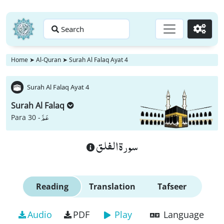
Search
Go
Home
➤
Al-Quran
➤
Surah Al Falaq Ayat 4
Surah Al Falaq Ayat 4
Surah Al Falaq
عَمَّ
Para 30 -
سورة الفلق
Reading
Translation
Tafseer
Audio
PDF
Play
Language