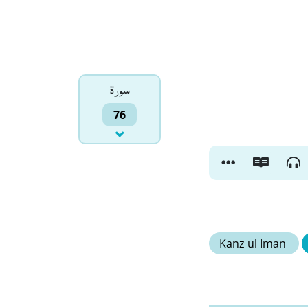
سورۃ
76
Kanz ul Iman