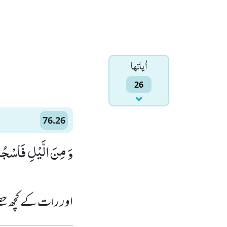
اٰياتها
26
76.26
وَ مِنَ الَّیْلِ فَاسْجُدْ )
اور رات کے کچھ حصے