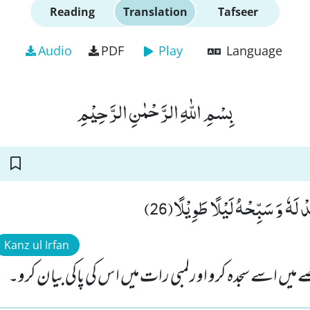
Reading
Translation
Tafseer
Audio
PDF
Play
Language
بِسْمِ اللّٰهِ الرَّحْمٰنِ الرَّحِیْمِ
لَهٗ وَ سَبِّحْهُ لَیْلًا طَوِیْلًا(26
Kanz ul Irfan
 میں اسے سجدہ کرو اورلمبی رات میں اس کی پاکی بیان کرو۔