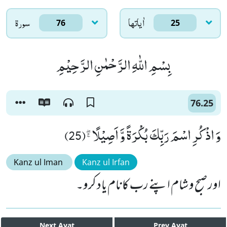
اٰياتها
سورۃ
76
25
بِسْمِ اللّٰهِ الرَّحْمٰنِ الرَّحِیْمِ
76.25
وَ اذْكُرِ اسْمَ رَبِّكَ بُكْرَةً وَّ اَصِیْلًاﭕ(25)
Kanz ul Iman
Kanz ul Irfan
اور صبح و شام اپنے رب کا نام یاد کرو۔
Next
Ayat
Prev
Ayat