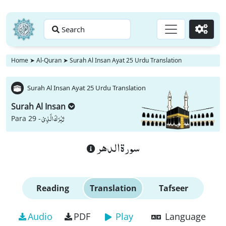
Search
Go
Home
➤
Al-Quran
➤
Surah Al Insan Ayat 25 Urdu Translation
Surah Al Insan Ayat 25 Urdu Translation
Surah Al Insan
تَبٰرَكَ الَّذِیْ
Para 29 -
سورة الدهر
Reading
Translation
Tafseer
Audio
PDF
Play
Language