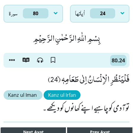
اٰياتها
سورۃ
80
24
بِسْمِ اللّٰهِ الرَّحْمٰنِ الرَّحِیْمِ
80.24
فَلْیَنْظُرِ الْاِنْسَانُ اِلٰى طَعَامِهٖۙ (24)
Kanz ul Iman
Kanz ul Irfan
تو آدمی کو چاہیے اپنے کھانوں کو دیکھے۔
Next
Ayat
Prev
Ayat