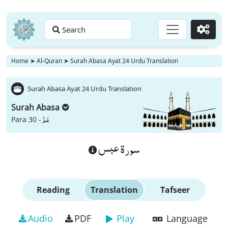
Search
Go
Home
➤
Al-Quran
➤
Surah Abasa Ayat 24 Urdu Translation
Surah Abasa Ayat 24 Urdu Translation
Surah Abasa
عَمَّ
Para 30 -
سورة عبس
Reading
Translation
Tafseer
Audio
PDF
Play
Language