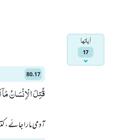
اٰياتها
17
80.17
قُتِلَ الْاِنْسَانُ مَاۤ اَك)
آدمی مارا جائے ، کت