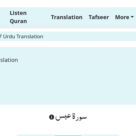
Listen
Translation
Tafseer
More
Quran
7 Urdu Translation
slation
سورة عبس