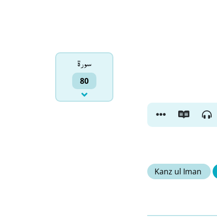
سورۃ
80
Kanz ul Iman