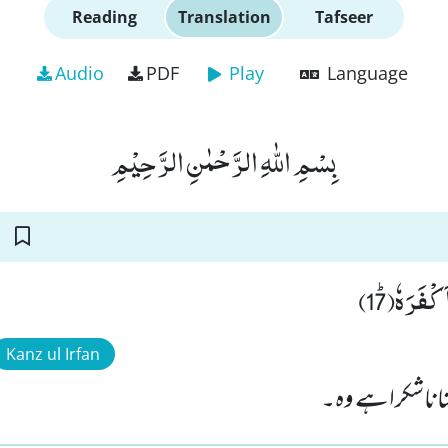
Reading
Translation
Tafseer
Audio
PDF
Play
Language
بِسْمِ اللّٰهِ الرَّحْمٰنِ الرَّحِیْمِ
ْفَرَهٗﭤ(17
Kanz ul Irfan
نا ناشکرا ہے وہ۔