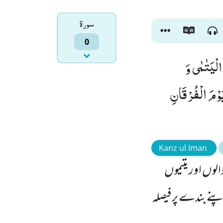
سورۃ
0
 الْیَتٰمٰى وَ
یَوْمَ الْفُرْقَانِ
Kanz ul Iman
الوں اور یتیموں
اپنے بندے پر فیصلہ