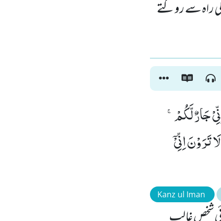
 کی راہ سے روکتے
ِیْ جَارٌ لَّكُمْۚ-
 تَرَوْنَ اِنِّیْۤ
Kanz ul Iman
کوئی شخص غالب