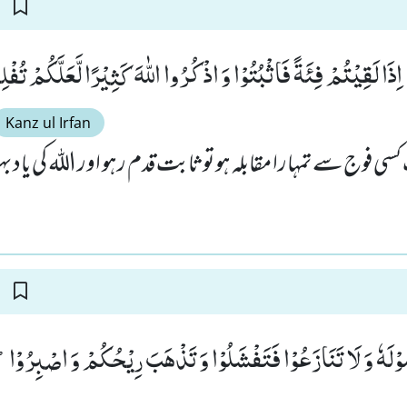
ْۤا اِذَا لَقِیْتُمْ فِئَةً فَاثْبُتُوْا وَ اذْكُرُوا اللّٰهَ كَثِیْرًا لَّعَلَّكُمْ تُفْلِح
Kanz ul Irfan
فوج سے تمہارا مقابلہ ہو تو ثابت قدم رہو اور اللہ کی یاد بہت
سُوْلَهٗ وَ لَا تَنَازَعُوْا فَتَفْشَلُوْا وَ تَذْهَبَ رِیْحُكُمْ وَ اصْبِرُوْاؕ-اِ