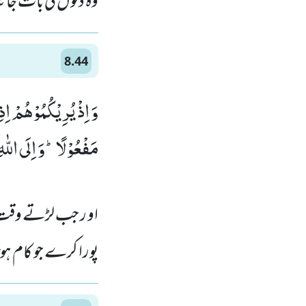
وہ دلوں کی بات جان
8.44
وَ اِذْ یُرِیْكُمُوْهُمْ اِذِ
مَفْعُوْلًاؕ-وَ اِلَى اللّٰهِ 
او ر جب لڑتے وقت تم
پورا کرے جو کام ہ