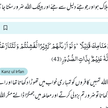
ہلاک ہو اور جو جئے دلیل سے جئے اور بیشک اللہ ضرور سنتا جا
ِیْ مَنَامِكَ قَلِیْلًاؕ-وَ لَوْ اَرٰىكَهُمْ كَثِیْرًا لَّفَشِلْتُمْ وَ لَتَنَازَعْت
نَّهٗ عَلِیْمٌۢ بِذَاتِ الصُّدُوْرِ(43)
Kanz ul Irfan
 تمہیں کافروں کو تمہاری خواب میں تھو ڑا دکھاتا تھا اور اے 
تا تو ضرور تم بزدلی کرتے اور معاملہ میں جھگڑا ڈالتے مگر الل