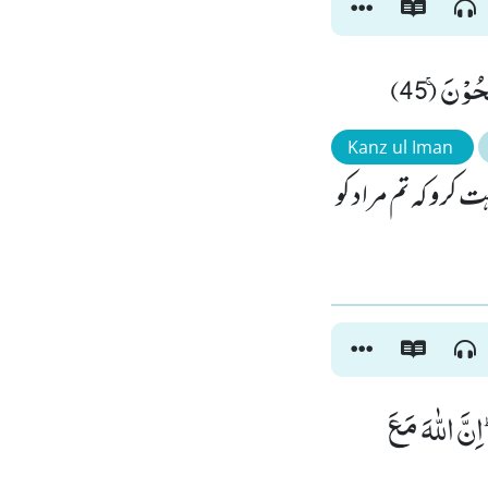
ُوْنَۚ (45)
Kanz ul Iman
 کرو کہ تم مراد کو
نَّ اللّٰهَ مَعَ