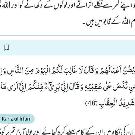
 جو اپنے گھر سے نکلے اتراتے اور لوگوں کے دکھانے کو اور اللہ
للہ کے قابو میں ہیں۔
َیْطٰنُ اَعْمَالَهُمْ وَ قَالَ لَا غَالِبَ لَكُمُ الْیَوْمَ مِنَ النَّاسِ وَ اِنّ
نِ نَكَصَ عَلٰى عَقِبَیْهِ وَ قَالَ اِنِّیْ بَرِیْٓءٌ مِّنْكُمْ اِنِّیْۤ اَرٰى مَا لَا
شَدِیْدُ الْعِقَابِ۠ (48)
Kanz ul Irfan
ن کی نگاہ میں ان کے کام بھلے کر دکھائے اور بولا آج تم پر 