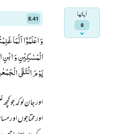
اٰياتها
8.41
0
وَ اعْلَمُوْۤا اَنَّمَا غَن
الْمَسٰكِیْنِ وَ ابْنِ الس
یَوْمَ الْتَقَى الْجَمْعٰنِ
اور جان لو کہ جو کچھ
اور محتاجوں اور مسا