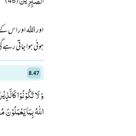
اور اللہ اور اس کے 
ہوئی ہوا جاتی رہے 
8.47
وَ لَا تَكُوْنُوْا كَالَّذ
اللّٰهُ بِمَا یَعْمَلُوْنَ مُح