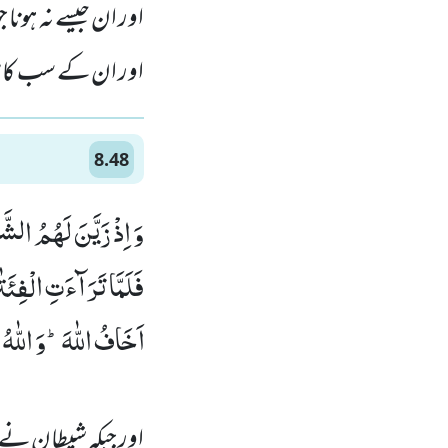
اور ان جیسے نہ ہونا
اور ان کے سب کام ا
8.48
وَ اِذْ زَیَّنَ لَهُمُ الشّ
فَلَمَّا تَرَآءَتِ الْفِئَتٰ
اَخَافُ اللّٰهَؕ-وَ اللّٰهُ 
اور جبکہ شیطان نے ا