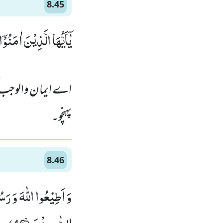
8.45
یٰۤاَیُّهَا الَّذِیْنَ اٰمَنُو
اے ایمان والوجب کسی 
پہنچو۔
8.46
وَ اَطِیْعُوا اللّٰهَ وَ رَ
الصّٰبِرِیْنَۚ (46)