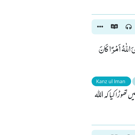
یَ اللّٰهُ اَمْرًا كَانَ
Kanz ul Iman
ھوڑا کیا کہ اللہ