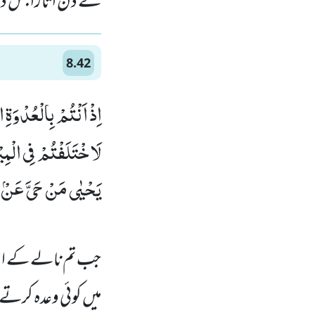
کے دن اتارا جس دن 
8.42
اِذْ اَنْتُمْ بِالْعُدْوَة
لَاخْتَلَفْتُمْ فِی الْمِیْ
یَحْیٰى مَنْ حَیَّ عَنْۢ بَیّ
جب تم نالے کے اس ک
میں کوئی وعدہ کرتے ت