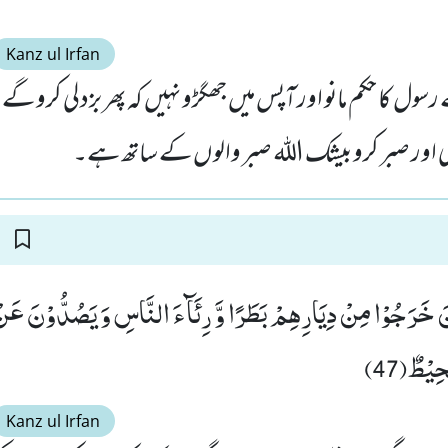
Kanz ul Irfan
رسول کا حکم مانو اور آپس میں جھگڑو نہیں کہ پھر بزدلی کرو گے
گی اور صبر کرو بیشک اللہ صبر والوں کے ساتھ ہے۔
ِیْنَ خَرَجُوْا مِنْ دِیَارِهِمْ بَطَرًا وَّ رِئَآءَ النَّاسِ وَ یَصُدُّوْنَ عَن
ِیْطٌ(47)
Kanz ul Irfan