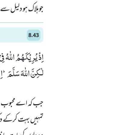
جو ہلاک ہو دلیل سے 
8.43
اِذْ یُرِیْكَهُمُ اللّٰهُ ف
لٰـكِنَّ اللّٰهَ سَلَّمَؕ-اِ
جب کہ اے محبوب اللہ
تمہیں بہت کرکے دکھا