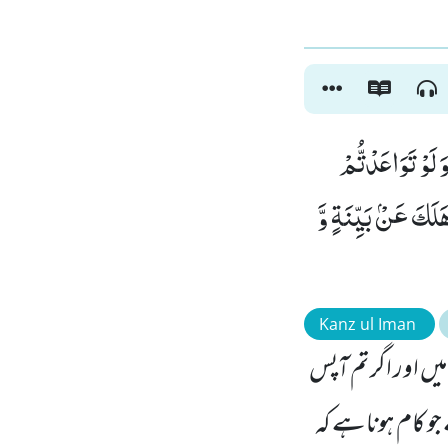
لَوْ تَوَاعَدْتُّمْ
لَكَ عَنْۢ بَیِّنَةٍ وَّ
Kanz ul Iman
ں اور اگر تم آپس
 جو کام ہونا ہے کہ