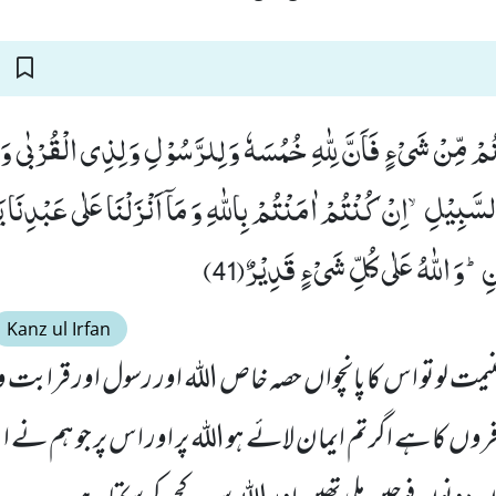
ِمْتُمْ مِّنْ شَیْءٍ فَاَنَّ لِلّٰهِ خُمُسَهٗ وَ لِلرَّسُوْلِ وَ لِذِی الْقُرْبٰى وَ
َّبِیْلِۙ-اِنْ كُنْتُمْ اٰمَنْتُمْ بِاللّٰهِ وَ مَاۤ اَنْزَلْنَا عَلٰى عَبْدِنَا 
ؕ-وَ اللّٰهُ عَلٰى كُلِّ شَیْءٍ قَدِیْرٌ(41)
Kanz ul Irfan
 غنیمت لو تو اس کا پانچواں حصہ خاص اللہ اور رسول اور قرابت و
فروں کا ہے اگر تم ایمان لائے ہو اللہ پر اور اس پر جو ہم نے 