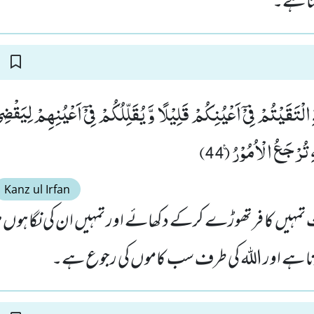
تا ہے۔
 الْتَقَیْتُمْ فِیْۤ اَعْیُنِكُمْ قَلِیْلًا وَّ یُقَلِّلُكُمْ فِیْۤ اَعْیُنِهِمْ لِیَقْضِ
تُرْجَعُ الْاُمُوْرُ۠ (44)
Kanz ul Irfan
ہیں کا فر تھوڑے کرکے دکھائے اور تمہیں ان کی نگاہوں میں ت
ونا ہے اور اللہ کی طرف سب کاموں کی رجوع ہے۔