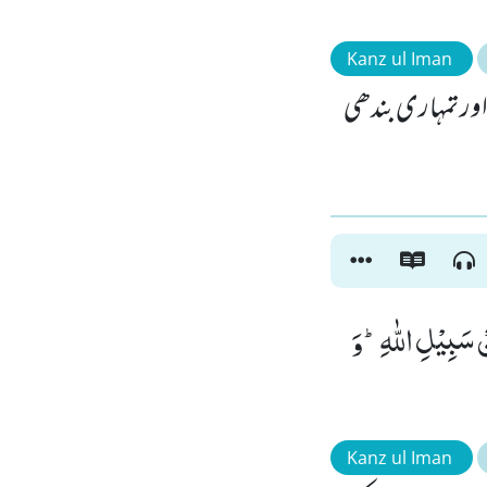
Kanz ul Iman
 اور تمہاری بندھی
ْ سَبِیْلِ اللّٰهِؕ-وَ
Kanz ul Iman