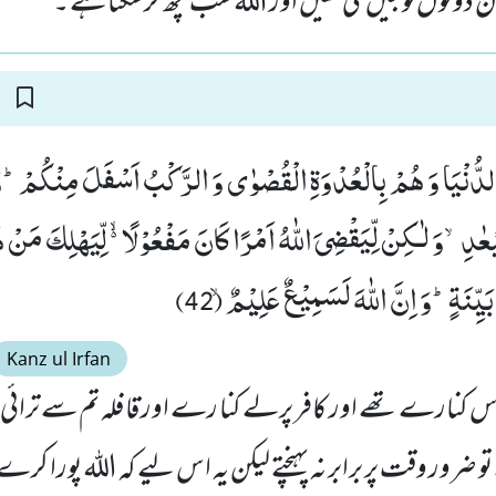
دونوں فوجیں ملی تھیں اور اللہ سب کچھ کرسکتا ہے ۔
ِ الدُّنْیَا وَ هُمْ بِالْعُدْوَةِ الْقُصْوٰى وَ الرَّكْبُ اَسْفَلَ مِنْكُمْؕ-وَ 
عٰدِۙ-وَ لٰـكِنْ لِّیَقْضِیَ اللّٰهُ اَمْرًا كَانَ مَفْعُوْلًا ﳔ لِّیَهْلِكَ مَنْ هَ
ِنَةٍؕ-وَ اِنَّ اللّٰهَ لَسَمِیْعٌ عَلِیْمٌۙ (42)
Kanz ul Irfan
نارے تھے اور کافر پرلے کنا رے اور قا فلہ تم سے ترائی می
و ضرور وقت پر برابر نہ پہنچتے لیکن یہ اس لیے کہ اللہ پورا کرے