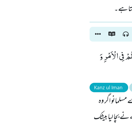
نتا ہے۔
ُمْ فِی الْاَمْرِ وَ
Kanz ul Iman
مسلمانو اگر وہ
ہ نے بچا لیا بیشک