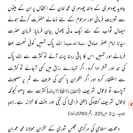
جاوىد چودھرى کے والد چودھرى محمد خان کے انتقال پر ان کے بیٹوں
سے تعزیت فرمائی اور مرحوم کے لئے دُعائے مغفرت کرتے ہوئے
ایصالِ ثواب کے لئے ایک مَدَنی پھول بیان فرمایا: فرمانِ حضرت
اللہ
رحمۃ اللہ علیہ
سىّدنا امام جعفر صادق
:
پاک تمہىں کوئى نعمت عطا
اللہ
فرمائے اور تمہىں اس کا باقى رہنا پسند آئے تو کثرت سے
پاک
کى حمد اور شکر ادا کرو، اگر تمہارے رزق مىں کمى آجائے تو کثرت
سے استغفار کرو اور اگر حکمران ىا کسى کى طرف سے تم پر مصىبت
لَاحَوْلَ وَلَا قُوَّةَ اِلَّا بِاللہ
آپڑے تو لَاحَوْل شرىف
کثرت سے پڑھو کىونکہ
)
(
لَاحَوْل شرىف کشادگى
کى کنجى اور جنّت کا خزانہ ہے۔
(ىعنى فراخى)
(حلیۃ
الاولیاء،ج 3،ص225، رقم:3783ماخوذاً)
دعوتِ اسلامی کی مرکزی مجلسِ شوریٰ کے نگران مولانا محمد عمران