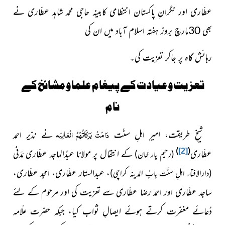
عطّاری اور نگرانِ پاکستان انتظامی کابینہ حاجی محمد شاہد عطّاری نے
بھی 30مارچ بروز ہفتہ اسلام آباد میں ان کی
رہائش گاہ پر جاکر تعزیت کی۔
تعزیت و عیادت کے پیغام علما و مشائخ کے
نام
دَامَتْ بَرَکَاتُہُمُ الْعَالِیَہ
شیخِ طریقت، امیرِ اہلِ سنّت
نے نذیر احمد
)
(
[2]
عطّاری
کے انتقال پر مولانا عبدُالماجد عطّاری مَدَنی
(رحیم یار خان)
،
عبدالستار عطّاری، امجد عطّاری،
(دارالافتاء اہلِ سنّت بابُ المدینہ کراچی)
ساجد عطّاری اور احمد رضا عطّاری سے
تعزیت کی اور مرحوم کے لئے
دُعائے مغفرت کرتے ہوئے ایصالِ ثواب کیا، جبکہ حضرت علّامہ