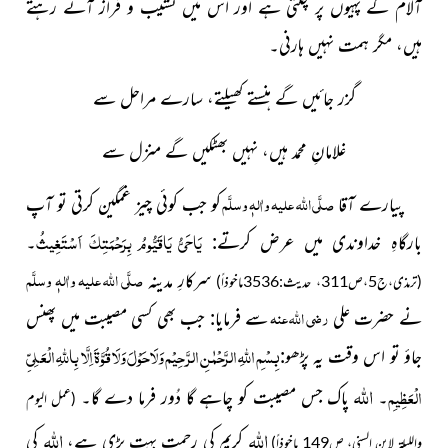
آلام کے پہیوں پر چلتی ہے اور اس میں نَشیب و فراز آتے رہتے
ہیں، مگر ہمت نہیں ہارنی۔
گزر جائیں گے ہنستے کھیلتے، سارے مراحل سے
غلامانِ محمد ہیں، نہیں بھٹکیں گے منزل سے
صلَّی اللہ علیہ واٰلہٖ وسلَّم
پیارے آقا
کو جب کوئی چیز غمگین کرتی تو آپ
يَاحَيُّ يَاقَيُّومُ بِرَحْمَتِكَ اَسْتَغِيثُ
بارگاہِ خداوندی میں عرض کرتے:
۔
صلَّی اللہ علیہ واٰلہٖ وسلَّم
سرکارِ مدینہ
(ترمذی،ج5،ص311، حدیث:3536ماخوذاً)
رضی اللہ عنہ
نے حضرت علی
سے فرمایا: جب بھی کسی مصیبت میں پھنس
بِسْمِ اللہِ الرَّحْمٰنِ الرَّ حِیْم
وَلَا حَوْلَ وَلَا قُوَّةَ اِلَّا بِاللَّهِ الْعَلِيِّ
جاؤ تو اس وقت یہ پڑھو:
اللہ
الْعَظِيمِ
۔
پاک جس مصیبت کو چاہے گا دُور فرما دے گا۔
(عمل الیوم
اللہ
اللہ
کریم کی رحمت بہت بڑی ہے،
کی
واللیلۃ لابن السنی، ص149 ماخوذاً)