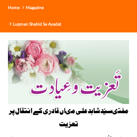
Home
Magazine
Luqman Shahid Se Ayadat
مفتىسیّد شاہد على مىاں قادرى کے انتقال پر
تعزیت