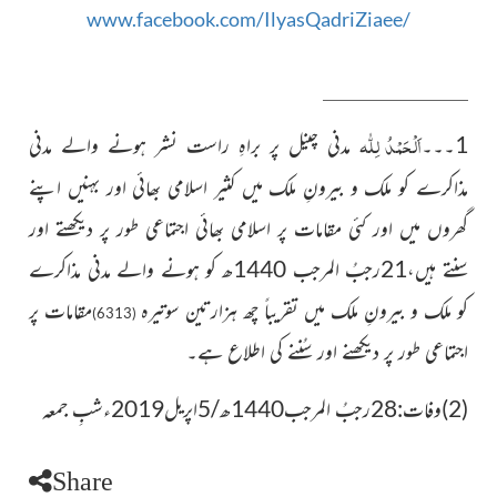
www.facebook.com/IlyasQadriZiaee/
اَلْحَمْدُ لِلّٰہ
1۔۔۔
مدنی چینل پر براہِ راست نشر ہونے والے مدنی
مذاکرے کو ملک و بیرونِ ملک میں کثیر اسلامی بھائی اور بہنیں اپنے
گھروں میں اور کئی مقامات پر اسلامی بھائی اجتماعی طور پر دیکھتے اور
سنتے ہیں،21رجبُ المرجب 1440ھ کو ہونے والے مدنی مذاکرے
کو ملک و بیرونِ ملک میں تقریباً چھ ہزارتین سوتیرہ
مقامات پر
(6313)
اجتماعی طور پر دیکھنے اور سُننے کی اطلاع ہے۔
(2)وفات:28رجبُ المرجب1440ھ/5اپریل2019ءشبِ جمعہ
Share