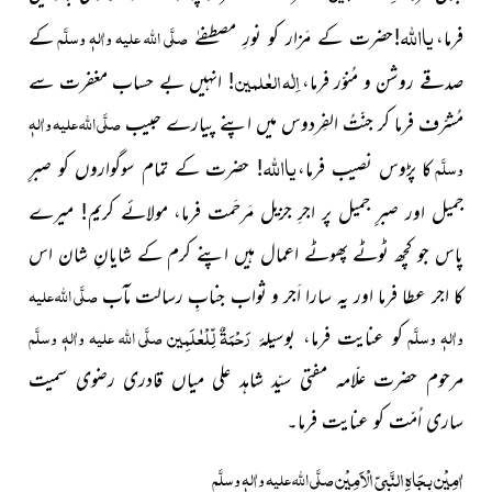
یااللہ
صلَّی اللہ علیہ واٰلہٖ وسلَّم
فرما،
!حضرت کے مَزار کو نورِ مصطفےٰ
کے
اِلٰہ العٰلمین
صدقے روشن و مُنوّر فرما،
! انہىں بے حساب مغفرت سے
صلَّی اللہ علیہ واٰلہٖ
مُشرّف فرما کر جنّتُ الفِردوس مىں اپنے پىارے حبىب
یااللہ
وسلَّم
کا پڑوس نصىب فرما،
! حضرت کے تمام سوگواروں کو صبرِِ
جمىل اور صبرِِ جمىل پر اجرِ جزىل مَرحَمت فرما، مولائے کرىم! مىرے
پاس جو کچھ ٹوٹے پھوٹے اعمال ہىں اپنے کرم کے شاىانِ شان اس
صلَّی اللہ علیہ
کا اجر عطا فرما اور ىہ سارا اَجر و ثواب جنابِ رسالت مآب
رَحْمَۃٌ لِّلْعٰلَمِين
واٰلہٖ وسلَّم
صلَّی اللہ علیہ واٰلہٖ وسلَّم
کو عناىت فرما، بوسیلۂ
مرحوم حضرت علّامہ مفتى سىّد شاہد على مىاں قادرى رضوى سمىت
سارى اُمّت کو عناىت فرما۔
اٰمِیْن بِجَاہِ النَّبِیِّ الْاَمِیْن
صلَّی اللہ علیہ واٰلہٖ وسلَّم