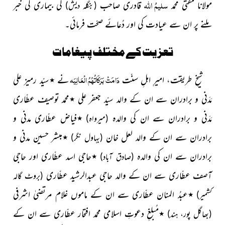
سلیمُ اللہ
مولانا مفتی محمد
قادری صاحب
کی بیماری کی خبر
(بنگلہ دیش)
ملنے پر ان سے عیادت کی اور دُعائے صحّت فرمائی۔
تعزیت کے مختلف پیغامات
دَامَتْ بَرَکَاتُہُمُ الْعَالِیَہ
شیخِ طریقت، امیرِ اہلِ سنّت
نے ٭سیّد رمیز علی
مَدَنی و برادران سے ان کے والد سیّد جعفر علی ٭محمد توصیف عطّاری
مَدَنی و برادران سے ان کی والدہ
٭فیاض عطّاری مدنی و
(میرواہ)
برادران سے ان کے والد لعل خان
٭مبشر حسین مدنی و
(بہاول نگر)
برادران سے ان کی والدہ
٭حاجی اسد عطّاری اور حاجی
(صادق آباد)
آصف عطّاری سے ان کے والد حاجی عبدالرشید عطّاری
(بروٹ گالہ
٭عبدُ المنان عطّاری سے ان کے ماموں غلام مرتضیٰ اشرفی
کشمیر)
٭مُبلغِ دعوتِ اسلامی محمد افتحار عطّاری سے ان کے
(بھاگل پور، ہند)