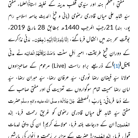
مفتىِ اعظم ہند اور سىّدى قطبِ مدىنہ کے خلىفہ استاذُالعلماء مفتى
سىّد شاہد على مىاں قادرى رضوى
(بانى و شىخُ الحدىث جامعہ اسلامىہ رام
21رجبُ المرجب 1440ھ بمطابق 28 مارچ 2019ء
پور، ہند)
اِنَّا لِلہِ وَاِنَّا اِلَیْہِ رٰجِعُوْن
بوقتِ سحر ہند میں انتقال فرماگئے،
۔ مَدَنی مُذاکرے
دَامَتْ بَرَکَاتُہُمُ الْعَالِیَہ
کے دوران شیخِ طریقت، امیرِ اَہلِ سنّت
نے مدنی
)
(
چینل
کے ذریعے براہِ راست
مرحوم کے صاحبزادوں
)
Live
(
[1]
مولانا سىّد فىضان رضا نورى، سىّد عرفان رضا، سىّد مہران رضا، سىّد
امان رضا سمیت تمام سوگواروں سے تعزىت کی اور مفتی صاحب کے
جَلَّ جَلَالُہٗ و صلَّی اللہ علیہ واٰلہٖ وسلَّم
لئے دُعا فرمائی: ىاربَّ المصطفےٰ
حضرت
اِلٰہ
مفتی سىّد شاہد على مىاں قادرى رضوى کو غرىقِ رحمت فرما،
العٰلمین
!
ان کے درجات بلند فرما، مولائے کرىم! ان کى دىنى خدمات
اِلٰہ العٰلمین
قبول فرما،
! حضرت کے مزار پر رَحمت و اَنوار کى بارشىں