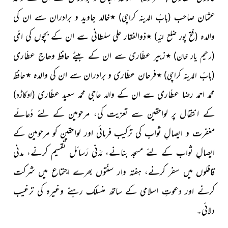
عثمان صاحب
٭خالد جاوید و برادران سے ان کی
(بابُ المدینہ کراچی)
والدہ
٭ذوالفقار علی سلطانی سے ان کے بچوں کی امّی
(فتح پور ضلع لیّہ)
٭زبیر عطّاری سے ان کے بیٹے حافظ وھاج عطّاری
(رحیم یار خان)
٭فرحان عطّاری و برادران سے ان کی والدہ ٭حافظ
(بابُ المدینہ کراچی)
محمد احمد رضا عطّاری سے ان کے والد حاجی محمد سعید عطّاری
(اوکاڑہ)
کے انتقال پر لواحقین سے تعزیت کی، مرحومین کے لئے دُعائے
مغفرت و ایصالِ ثواب کی ترکیب فرمائی اور لواحقین کو مرحومین کے
ایصالِ ثواب کے لئے مسجد بنانے، مَدَنی رَسائل تقسیم کرنے، مدنی
قافلوں میں سفر کرنے، ہفتہ وار سنّتوں بھرے اجتماع میں شرکت
کرنے اور دعوتِ اسلامی کے ساتھ منسلک رہنے وغیرہ کی ترغیب
دلائی۔