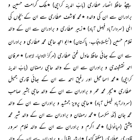
بیٹے حافظ انصار عطّاری
٭ملِک کرامت حسین و
(بابُ المدینہ کراچی)
برادران سے ان کی والدہ ٭محمد کاشف عطّاری سے ان کے بچّوں کی
امّی
٭زبیر عطّاری و برادران سے ان کے والد
(سردارآباد فیصل آباد)
غلام حسین
٭ابو امجد حاجی محمد عطّاری و برادران
(ٹیکسلا
پنجاب، پاکستان)
سے ان کے بھائی حافظ عادل غنی عطّاری
٭عرفان
(مرکزُ الاولیاء لاہور)
احمد نقشبندی و برادران سے ان کے والد حاجی رمضان
(بابُ المدینہ
٭محمد اسماعیل اور رفیق احمد سے ان کے بھائی قاری جمیل
کراچی)
عطّاری ٭میجر محمد عمر و برادران سے ان کے والد حاجی بشیر صاحب
٭حاجی پرویز جمشید و برادران سے ان کے والد
(سردارآباد فیصل آباد)
محمد جان
٭محمد رمضان و برادران سے ان کے والد شیر محمد
(مکّۂ مُکرّمہ)
چشتی
٭محمد اکرم و برادران سے ان کے والد غلام سرور
(میانوالی)
قادری عطّاری
٭ارشد اقبال و برادران سے ان کے والد
(مظفرگڑھ)