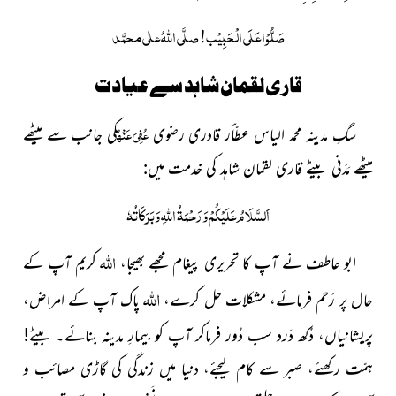
صَلُّوْا عَلَی الْحَبِیْب! صلَّی اللہُ علٰی محمَّد
قاری لقمان شاہد سے عیادت
عُفِیَ عَنْہُ
سگِ مدىنہ محمد الىاس عطّاؔر قادرى رضوى
کى جانب سے
میٹھے
میٹھے مَدَنی بیٹے قاری لقمان شاہد کى خدمت مىں:
اَلسَّلَامُ عَلَیْکُمْ وَرَحْمَۃُ اللّٰہِ وَبَرَکَاتُہٗ
اللہ
ابو عاطف نے آپ کا تحریری پیغام مجھے بھیجا،
کریم آپ کے
اللہ
حال پر رَحم فرمائے، مشکلات حل کرے،
پاک آپ کے امراض،
پریشانیاں، دُکھ دَرد سب دُور فرماکر آپ کو بیمارِ مدینہ بنائے۔ بیٹے!
ہمّت رکھئے، صبر سے کام لیجئے، دنیا میں زندگی کی گاڑی مصائب و