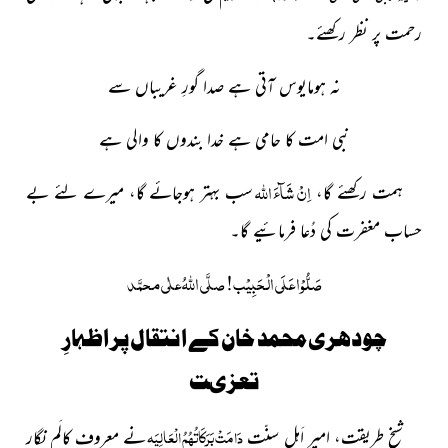
رحمت پر نظر رکھئے۔
نہ ہومایوس آتی ہے صدا گورِ غریباں سے
نبی امت کا حامی ہے خدا بندوں کا والی ہے
اِنْ شَآءَ اللہ
ہمت رکھئے گا،
سب بہتر ہوجائے گا، میرے لئے بے
حساب مغفرت کی دُعا فرمائیے گا۔
صَلُّوْا عَلَی الْحَبِیْب! صلَّی اللہُ علٰی محمَّد
چودھرى محمد خان کے انتقال پر
اظہارِ
تعزىت
دَامَتْ بَرَکَاتُہُمُ الْعَالِیَہ
شیخِ طریقت، امیرِ اَہلِ سنّت
نے معروف کالَم نگار