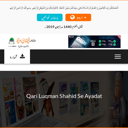
اردو
ماہنامہ خواتین
شوال المکرم 1440 ھ | جون 2019 ء 
شمارہ
Toggl
navig
Qari Luqman Shahid Se Ayadat