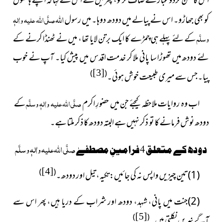
اس کا تھن گردوغبار سے صاف کر لو، پھر میں نے اس سےکہا کہ اپنے ہاتھوں
اللہ
کو بھی جھاڑو۔ اس نے پیالے میں دودھ دوہا۔ میں رسول
صلَّی اللہ علیہ واٰلہٖ
وسلَّم
کے لئے پہلے ہی چمڑے کا ایک برتن لایا تھا، میں نے ٹھنڈا کرنے کے
لئے دودھ میں تھوڑا سا پانی ملا کر خدمت اقدس میں پیش کیا۔ آپ نے خوب
[3]
)
(
پیا۔جس سے میری طبیعت خوش ہوئی۔
اب وہ روایات ملاحظہ کیجئے جن میں حضورِ اکرم
صلَّی اللہ علیہ واٰلہٖ وسلَّم
کے
دودھ نوش فرمانے کا تو ذکر نہیں ہے البتہ دودھ کا ذکر ملتا ہے۔
صلَّی اللہ علیہ واٰلہٖ وسلَّم
دودھ کے متعلق 4فرامینِ مصطفےٰ
[4]
)
(
(1)تین چیزیں واپس نہ کی جائیں: تکیہ، تیل اور دودھ۔
(2)جنت میں پانی، شہد، دودھ اور شراب کے دریا ہیں، پھر اس سے
[5]
)
(
آگے نہریں نکلتی ہیں۔