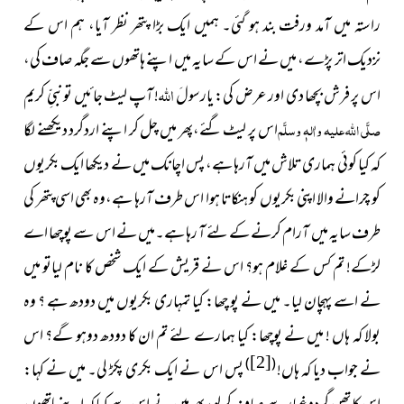
راستہ میں آمد ورفت بند ہو گئی۔ ہمیں ایک بڑا پتھر نظر آیا، ہم اس کے
نزدیک اتر پڑے، میں نے اس کے سایہ میں اپنے ہاتھوں سے جگہ صاف کی،
اللہ
اس پر فرش بچھا دی اور عرض کی: یارسولَ
! آپ لیٹ جائیں تو نبیِّ کریم
صلَّی اللہ علیہ واٰلہٖ وسلَّم
اس پر لیٹ گئے،پھر میں چل کر اپنے اردگرد دیکھنے لگا
کہ کیا کوئی ہماری تلاش میں آرہا ہے، پس اچانک میں نے دیکھا ایک بکریوں
کو چرانے والا اپنی بکریوں کو ہنکاتا ہوا اس طرف آرہا ہے،وہ بھی اسی پتھر کی
طرف سایہ میں آرام کرنے کے لئے آ رہا ہے۔میں نے اس سے پوچھا اے
لڑکے! تم کس کے غلام ہو؟ اس نے قریش کے ایک شخص کا نام لیاتو میں
نے اسے پہچان لیا۔ میں نے پو چھا: کیا تمہاری بکریوں میں دودھ ہے ؟ وہ
بولا کہ ہاں ! میں نے پوچھا: کیا ہمارے لئے تم ان کا دودھ دوہو گے؟ اس
[2]
)
(
نے جواب دیا کہ ہاں!
پس اس نے ایک بکری پکڑ لی۔ میں نے کہا: