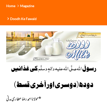
Home
Magazine
Doodh Ke Fawaid
اللہ
صلَّی اللہ علیہ واٰلہٖ وسلَّم
رسولُ
کی غذائیں
دودھ(دوسری اور آخری قسط)
*
مولانا احمد رضا عطاری مدنی