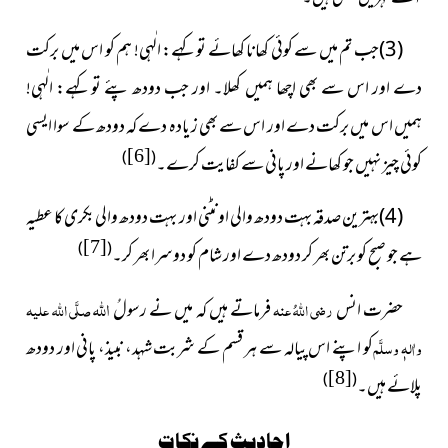
(3)جب تم میں سے کوئی کھانا کھائے تو کہے: الٰہی! ہم کو اس میں برکت
دے اور اس سے بھی اچھا ہمیں کھلا۔ اور جب دودھ پئے تو کہے: الٰہی!
ہمیں اس میں برکت دے اور اس سے بھی ز یادہ دے کہ دودھ کے سوا ایسی
[6]
)
(
کوئی چیز نہیں جو کھانے اور پانی سے کفایت کرے۔
(4)بہترین صدقہ بہت دودھ والی اونٹنی اور بہت دودھ والی بکری کا عطیہ
[7]
)
(
ہے جو صبح کو برتن بھر کر دودھ دے اور شام کو دوسرا بھر کر۔
اللہ
حضرت انس
رضی اللہُ عنہ
فرماتے ہیں کہ میں نے رسولُ
صلَّی اللہ علیہ
واٰلہٖ وسلَّم
کو اپنے اس پیالہ سے ہر قسم کے شربت شہد، نبیذ، پانی اور دودھ
[8]
)
(
پلائے ہیں۔
احادیث کے نکات