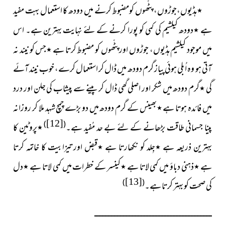
ہڈیوں،جوڑوں، پٹّھوں کومضبوط کرنے میں دودھ کا استعمال بہت مفید
٭
ہے
دودھ کیلشیم کی کمی کو پورا کرنے کے لئے نہایت بہترین ہے۔ اس
٭
میں موجود کیلشیم ہڈیوں، جوڑوں اور پٹّھوں کو مضبوط کرتا ہے
جس کو نیند نہ
٭
آتی ہو وہ اُبلی ہوئی پیاز گرم دودھ میں ڈال کر استعمال کرے، خوب نیند آئے
گی
گرم دودھ میں شکر اور اصلی گھی ڈال کر پینے سے پیشاب کی جلن اور درد
٭
میں فائدہ ہوتا ہے
بھینس کے گرم دودھ میں دو بڑے چمچ شہد ملا کر روزانہ
٭
[12]
)
(
پینا جسمانی طاقت بڑھانے کے لئے بے حد مُفید ہے۔
پروٹین کا
٭
بہترین ذریعہ ہے
جِلد کو نکھارتا ہے
قبض اور تیزابیت کا خاتمہ کرتا
٭
٭
ہے
ذہنی دباؤ میں کمی لاتا ہے
کینسر کے خطرات میں کمی لاتا ہے
دل
٭
٭
٭
[13]
)
(
کی صحت کو بہتر کرتا ہے۔
ــــــــــــــــــــــــــــــــــــــــــــــــــــــــــــــــــــــــــــــ