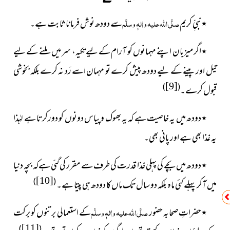
نبیِّ کریم
صلَّی اللہ علیہ واٰلہٖ وسلَّم
سے دودھ نوش فرمانا ثابت ہے۔
٭
اگر میزبان اپنے مہمانوں کو آرام کے لیے تکیہ، سر میں ملنے کے لیے
٭
تیل اور پینے کے لیے دودھ پیش کرے تو مہمان اسے رَد نہ کرے بلکہ بخوشی
[9]
)
(
قبول کرے۔
دودھ میں یہ خاصیت ہے کہ یہ بھوک و پیاس دونوں کو دورکرتا ہے لہٰذا
٭
یہ غذا بھی ہے اور پانی بھی۔
دودھ میں بچے کی پہلی غذا قدرت کی طرف سے مقرر کی گئی ہےکہ بچہ دنیا
٭
[10]
)
(
میں آکر پہلے کئی ماہ بلکہ دو سال تک ماں کا دودھ ہی پیتا ہے۔
حضراتِ صحابہ حضور
صلَّی اللہ علیہ واٰلہٖ وسلَّم
کے استعمالی برتنوں
کو برکت
٭
[11]
)
(