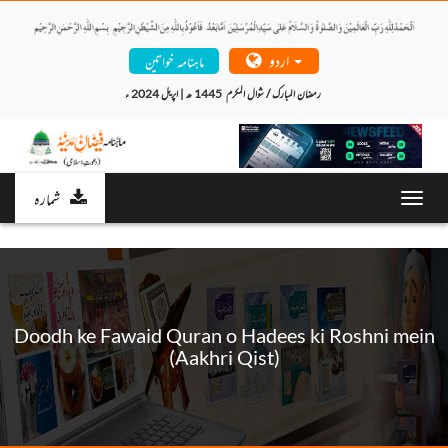
اردو
ماہنامہ خواتین
رمضان المبارک / شوال المکرم  1445 ھ | اپریل 2024 ء 
شمارہ
Toggl
navig
Doodh ke Fawaid Quran o Hadees ki Roshni mein
(Aakhri Qist)