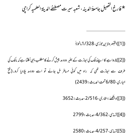
*
فارغ التحصیل جامعۃُ المدینہ، شعبہ سیرت مصطفےٰ المدینۃ العلمیہ کراچی
(
[1]
)
التبصرہ لابن جوزی، 1/328 ماخوذاً
(
[2]
)
چرواہے کا اپنےمالک کی اجازت کےبغیر دودھ پیش کرنےکا مطلب یہی نکلتا ہےکہ مالک کی
طرف سے اجازت تھی کہ راہ میں کوئی مسافر مل جائے تو اسے دودھ پلادیا کرو۔(فتح
الباری،6/80تحت الحديث :2439)
(
[3]
)
دیکھئے:بخاری،2/516،حدیث:3652
(
[4]
)
ترمذی،4/362، حدیث:2799
(
[5]
)
ترمذی،4/257،حدیث:2580