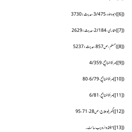
(
[6]
)
ابوداؤد،3/475،حدیث:3730
(
[7]
)
بخاری،2/184،حدیث:2629
(
[8]
)
مسلم،ص857، حدیث:5237
(
[9]
)
مراٰۃ المناجیح،4/359
(
[10]
)
مراٰۃ المناجیح، 6/79، 80
(
[11]
)
مراٰۃ المناجیح،6/81
(
[12]
)
گھریلو علاج، ص 28، 71، 95
(
[13]
)
ہیلتھ وائر ویب سائٹ ۔