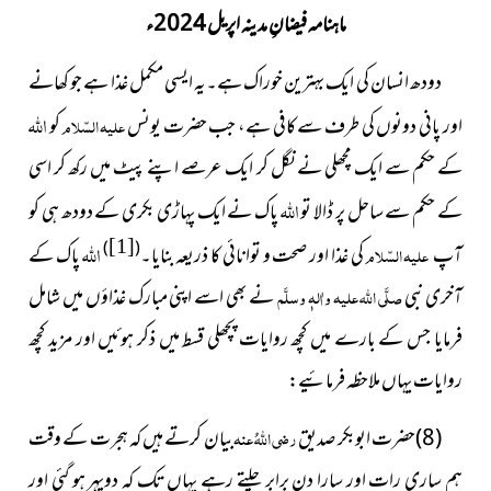
ماہنامہ فیضانِ مدینہ اپریل 2024ء
دودھ انسان کی ایک بہترین خوراک ہے۔یہ ایسی مکمل غذا ہے جو کھانے
اللہ
اور پانی دونوں کی طرف سے کافی ہے، جب حضرت یونس
علیہ السّلام
کو
کے حکم سے ایک مچھلی نے نگل کر ایک عرصے اپنے پیٹ میں رکھ کر اسی
اللہ
کے حکم سے ساحل پر ڈالا تو
پاک نے ایک پہاڑی بکری کے دودھ ہی کو
اللہ
[1]
)
(
آپ
علیہ السّلام
کی غذا اور صحت و توانائی کا ذریعہ بنایا۔
پاک کے
آخری نبی
صلَّی اللہ علیہ واٰلہٖ وسلَّم
نے بھی اسے اپنی مبارک غذاؤں میں شامل
فرمایا جس کے بارے میں کچھ روایات پچھلی قسط میں ذکر ہوئیں اور مزید کچھ
روایات یہاں ملاحظہ فرمائیے:
(8)حضرت ابوبکر صدیق
رضی اللہُ عنہ
بیان کرتے ہیں کہ ہجرت کے وقت
ہم ساری رات اور سارا دن برابر چلتے رہے یہاں تک کہ دوپہر ہو گئی اور