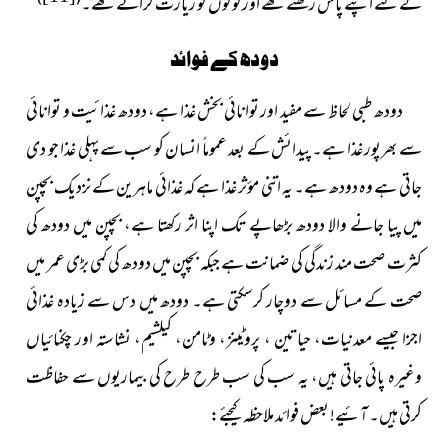
کے لئے اپنے پاس رکھتے تھے اور لوگوں کو زیارت کراتے تھے۔
دودھ کے فوائد
دودھ طبی لحاظ سے مفید اور توانائی بخش غذا ہے، دودھ غذائیت
و توانائی
سے بھرپور غذا ہے۔ پیدائش کے بعد عموماً انسان کو سب سے پہلی غذا جو دی
جاتی ہے وہ دودھ ہے۔ یہ اتنی مؤثر غذا ہے کہ غذائی ماہرین کے نزدیک بچپن
میں پیا جانے والا دودھ بڑھاپے تک اپنا اثر رکھتا ہے، بچپن میں دودھ کی
کثرت صحت مند زندگی کی ضمانت ہے جبکہ بچپن میں دودھ کی کمی بڑی عمر میں
صحت کے مسائل سے دوچار کرسکتی ہے۔ دودھ میں دس سے زیادہ غذائی
اجزا جیسے معدنیات، حیاتین ، پروٹینز، وٹامن، کیلشیم، نشاستہ اور چکنائیاں
وغیرہ پائی جاتی ہیں، یہ سب کی سب طرح طرح کی بیماریوں سے حفاظت
کرتی ہیں۔ آئیے! بعض فوائد ملاحظہ کیجئے: