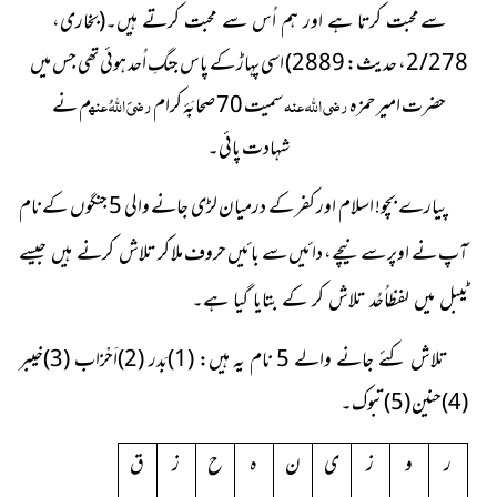
سے
(بخاری،
محبت کرتا ہے اور ہم اُس سے محبت کرتے ہیں۔
2/278، حدیث: 2889)
اسی پہاڑ کے پاس جنگِ اُحد ہوئی تھی جس میں
حضرت امیر حمزہ
رضی اللہ عنہ
سمیت 70 صحابَۂ کرام
رضیَ اللہُ عنہ
م
نے
شہادت پائی۔
پیارے بچو! اسلام اور کفر کے درمیان لڑی جانے والی 5 جنگوں کے نام
آپ نے اوپر سے نیچے، دائیں سے بائیں حروف ملا کر
تلاش کرنے ہیں جیسے
ٹیبل میں لفظاُحُد تلاش کر کے بتایا گیا ہے۔
تلاش کئے جانے والے 5 نام یہ ہیں: (1)بَدر (2)اَحْزاب (3)خیبر
(4)حنین (5)تبوک۔
ر
و
ز
ی
ن
ہ
ح
ز
ق