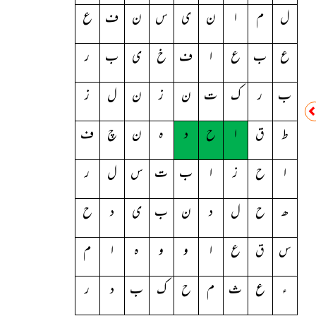
ل
م
ا
ن
ی
س
ن
ف
ع
ع
ب
ع
ا
ف
خ
ی
ب
ر
ب
ر
ک
ت
ن
ز
ن
ل
ز
ط
ق
ا
ح
د
ہ
ن
چ
ف
ا
ح
ز
ا
ب
ت
س
ل
ر
ھ
ح
ل
د
ن
ب
ی
د
ح
س
ق
ع
ا
و
و
ہ
ا
م
ء
ع
ث
م
ح
ک
ب
د
ر