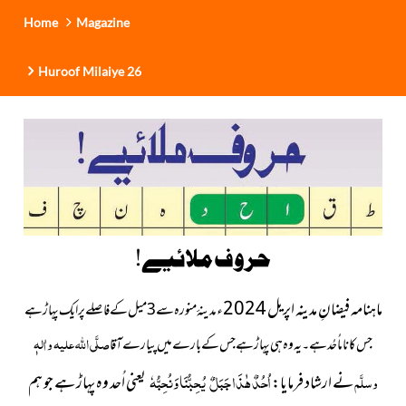
Home
Magazine
Huroof Milaiye 26
حروف ملائیے!
ماہنامہ فیضانِ مدینہ اپریل 2024ء
مدینۂ منورہ سے 3میل کے فاصلے پر ایک پہاڑ ہے
صلَّی اللہ علیہ واٰلہٖ
جس کا ناماُحُد ہے۔ یہ وہ ہی پہاڑ ہے جس کے بارے میں پیارے آقا
اُحُدٌ هٰذَا جَبَلٌ
يُحِبُّنَا وَنُحِبُّهٗ
وسلَّم
نے ارشاد فرمایا:
یعنی اُحد وہ پہاڑ ہے جو ہم