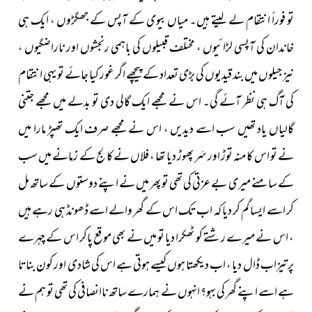
تو فوراً انتقام لے لیتے ہیں۔ میاں بیوی کے آپس کے جھگڑوں ، ایک ہی
خاندان کی آپسی لڑائیوں ، مختلف قبیلوں کی باہمی رنجشوں اور ناراضگیوں ،
نیز جیلوں میں بند قیدیوں کی بڑی تعداد کے پیچھے اگر غور کیا جائے تو یہی انتقام
کی آگ ہی نظر آئے گی۔ اس نے مجھے ایک گالی دی تو بدلے میں مجھے جتنی
گالیاں یاد تھیں سب اسے دیدیں ، اس نے مجھے صرف ایک تھپڑ مارا میں
نے تو اس کا منہ توڑ اور سَر پھوڑ دیا تھا ، فلاں نے کالج کے زمانے میں سب
کے سامنے میری بےعزتی کی تھی تو پھر میں نے اپنے دوستوں کے ساتھ مل
کر اسے ایسا گم کر دیا کہ اب تک اس کے گھر والے اسے ڈھونڈ ہی رہے ہیں
، اس نے میرے رشتے کو ٹھکرا دیا تو میں نے بھی موقع پاکر اس کے چہرے
پر تیزاب ڈال دیا ، اب دیکھتا ہوں کیسے ہوتی ہے اس کی شادی اور کون بناتا
ہے اسے اپنے گھر کی بہو؟ انہوں نے ہمارے ساتھ ناانصافی کی تھی تو ہم نے