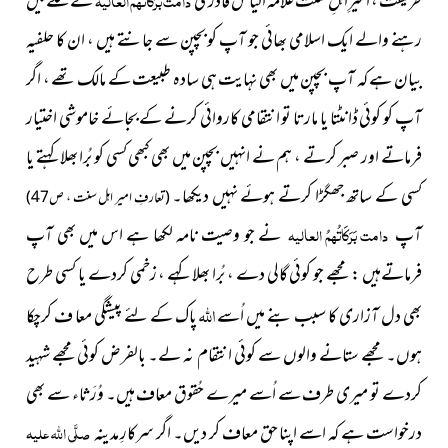
طریقت ، امیرِاہلِ سنّت علّامہ الیاس قادری
دامت بَرَکَاتُہمُ العالیہ
کے مَحلے میں
رہنے والے ایک اسلامی بھائی جو آپ کو بچپن سے جانتے ہیں ، ان کا حلفیہ
بیان ہے کہ آپ بچپن میں بھی نہایت ہی سادہ طبیعت کے مالک تھے ، اگر
آپ کو کوئی ڈانٹتا یا مارتا تو انتقامی کاروائی کرنے کے بجائے خاموشی اختیار
فرماتے اور صبر کرتے ، ہم نے انہیں بچپن میں بھی کبھی کسی کو بُرا بھلا کہتے یا
کسی کے ساتھ جھگڑا کرتے ہوئے نہیں دیکھا۔
(تعارفِ امیر اہل سنت ، ص47)
آپ
دامت بَرَکَاتُہمُ العالیہ
نے جو وصیت نامہ لکھا ہے اس میں بھی آپ
فرماتےہیں : مجھے جو کوئی گالی دے ، بُرا بھلا کہے ، زخمی کردے یا کسی طرح
اللہ
بھی دل آزاری کا سبب بنے میں اُسے
پاک کے لئے پیشگی معا ف کرچکا
ہوں۔ مجھے ستانے والوں سے کوئی انتقام نہ لے۔ بالفرض کوئی مجھے شہید
کردے تو میری طرف سے اُسے میرے حُقوق معاف ہیں۔ وُرَثاء سے بھی
درخواست ہے کہ اسے اپنا حق معاف کر دیں۔ اگر سرکارِ مدینہ
صلَّی اللہ علیہ