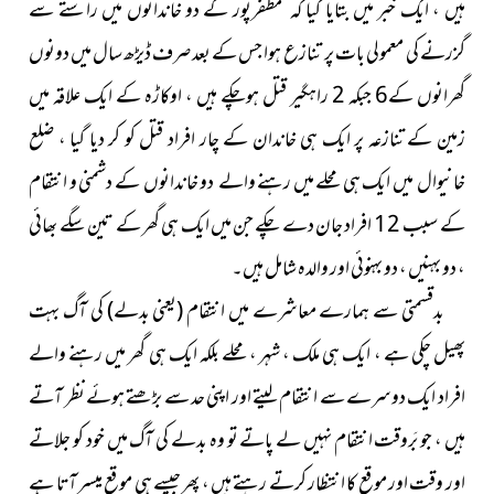
ہیں ، ایک خبر میں بتایا گیا کہ مظفرپور کے دو خاندانوں میں راستے سے
گزرنے کی معمولی بات پر تنازع ہوا جس کے بعد صرف ڈیڑھ سال میں دونوں
گھرانوں کے6 جبکہ 2 راہگیر قتل ہوچکے ہیں ، اوکاڑہ کے ایک علاقہ میں
زمین کے تنازعہ پر ایک ہی خاندان کے چار افراد قتل کو کر دیا گیا ، ضلع
خانیوال میں ایک ہی محلے میں رہنے والے دو خاندانوں کے دشمنی و انتقام
کے سبب 12 افراد جان دے چکے جن میں ایک ہی گھر کے تین سگے بھائی
، دو بہنیں ، دو بہنوئی اور والدہ شامل ہیں۔
بدقسمتی سے ہمارے معاشرے میں انتقام
(یعنی بدلے)
کی آگ بہت
پھیل چکی ہے ، ایک ہی ملک ، شہر ، محلے بلکہ ایک ہی گھر میں رہنے والے
افراد ایک دوسرے سے انتقام لیتے اور اپنی حد سے بڑھتے ہوئے نظر آتے
ہیں ، جو بَروقت انتقام نہیں لے پاتے تو وہ بدلے کی آگ میں خود کو جلاتے
اور وقت اور موقع کا انتظار کرتے رہتے ہیں ، پھر جیسے ہی موقع میسر آتا ہے