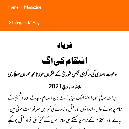
Home
Magazine
Inteqam Ki Aag
فریاد
انتقام
کی آگ
دعوتِ اسلامی کی مرکزی مجلسِ شوریٰ کے نگران مولانا محمد عمران عطّاری
ماہنامہ مارچ2021
پرنٹ میڈیا ہویا الیکٹرانک میڈیا آئے دن انتقام ، بدلے اور دشمنی کے
نام پر ہونے والی وارداتوں اور قتل و غارت کی خبریں سرفہرست ہوتی ہیں ،
بدلے اور انتقام کے نام پر کتنے ہی خاندانوں کے کئی کئی افراد قتل ہوچکے