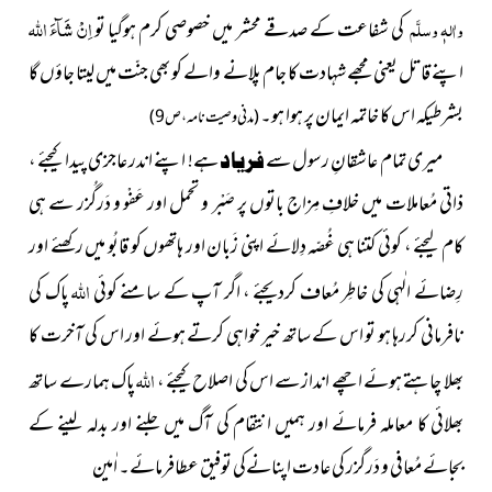
اِنْ شَآءَ ا
للہ
واٰلہٖ وسلَّم
کی شفاعت کے صدقے محشر میں خصوصی کرم ہوگیا تو
اپنے قاتل یعنی مجھے شہادت کا جام پلانے والے کو بھی جنّت میں لیتا جاؤں گا
بشرطیکہ اس کا خاتمہ ایمان پر ہوا ہو۔
(مدنی وصیت نامہ ، ص9)
میری تمام عاشقانِ رسول سے
ہے! اپنے اندر عاجزی پیدا کیجئے ،
فریاد
ذاتی مُعاملات میں خلافِ مِزاج باتوں پر صَبْر و تحمل اور عَفْو و دَرگُزر سے ہی
کام لیجئے ، کوئی کتنا ہی غُصّہ دِلائے اپنی زَبان اور ہاتھوں کو قابُو میں رکھئے اور
اللہ
رِضائے الٰہی کی خاطِر مُعاف کردیجئے ، اگر آپ کے سامنے کوئی
پاک کی
نافرمانی کررہا ہو تو اس کے ساتھ خیر خواہی کرتے ہوئے اور اس کی آخرت کا
اللہ
بھلا چاہتے ہوئے اچھے انداز سے اس کی اصلاح کیجئے ،
پاک ہمارے ساتھ
بھلائی کا معاملہ فرمائے اور ہمیں انتقام کی آگ میں جلنے اور بدلہ لینے کے
بجائے مُعافی و دَرگزر کی عادت اپنانےکی توفیق عطافرمائے۔ اٰمین