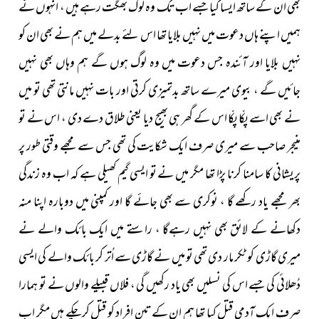
بھی ان کے ساتھ ایسا کیا جسے اب تک وہ لوگ بھگت رہے ہیں ، انہوں نے
ہمیں اپنے ہاں دعوت میں نہیں بلایا تھا اس لئے بدلے میں ہم نے بھی ان کو
نہیں بلایا اور آئندہ جس دعوت میں وہ لوگ ہوں گے ہم وہاں بھی نہیں
جائیں گے ، بیوی میرے ساتھ بدتمیزی کرتی اور بات نہیں مانتی تھی تو میں
نے بھی اسے پکّا پکّا اس کے گھر ہی بھیج دیا یعنی طلاق دے دی ، اس نے تو
منیجر صاحب سے میری صرف ایک شکایت کی تھی جس سے مجھے وقتی طور پر
پریشانی کا سامنا کرنا پڑا تھا مگر میں نے تو ایسی گیم کھیلی ہے کہ اب وہ زندگی
بھر مجھے یاد رکھے گا ، نوکری سے بھی جائے گا اور کمپنی میں دوبارہ اپنا منہ
دکھانے کے لائق بھی نہیں رہےگا ، راستے میں ایک بائک والے نے
میری گاڑی کو ٹکر مار دی تھی تو میں نے گاڑی سے اُتر کر بائک والے کی ایسی
دُھلائی کی جسے اس کی نسلیں بھی یاد رکھیں گی ، فلاں قبیلے والوں نے تو ہمارا
صرف ایک آدمی قتل کیا تھا ہم ان کے تین افراد کو قتل کرچکے ہیں مگر اب