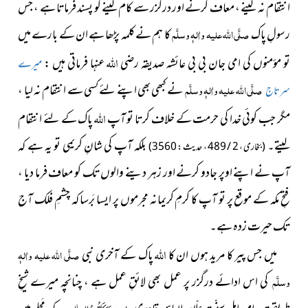
انتقام نہ لینے ، معاف کرنے اور درگزر سے کام لینے کو پسند فرماتا ہے ، جس
رسولِ پاک
صلَّی اللہ علیہ واٰلہٖ وسلَّم
کا ہم نے کلمہ پڑھا ہے ان کے بارے میں
اللہ
تو مؤمنوں کی امی جان بی بی عائشہ صدیقہ
رضی
عنہا
فرماتی ہیں :
میرے
صلَّی اللہ علیہ واٰلہٖ وسلَّم
نے کبھی بھی اپنے لئے کسی سے انتقام نہ لیا ،
سرتاج
اللہ
مگر جب
کوئی خدا کی حرمت کے خلاف کرتا تو آپ
پاک کے لئے انتقام
لیتے۔
بلکہ آپ کی شانِ کریمی تو یہ ہے کہ
(بخاری ، 2 / 489 ، حدیث : 3560)
آپ نے اپنے اوپر جادو کرنے اور زہر دینے والوں تک کو معاف فرما دیا ،
فتحِ مکہ کے موقع پر تو آپ کا کرمِ کریمانہ مجرموں پر ایسا بَرسا کہ چشمِ فلک آج
تک حیرت زدہ ہے۔
اللہ
میں جس پیر کا مرید ہوں ان کا
پاک کے آخری نبی
صلَّی اللہ علیہ واٰلہٖ
وسلَّم
کی اس ادائے درگزر پر عمل بھی لائقِ عمل ہے ، چنانچہ میرے شیخِ