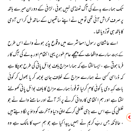
تک ہمارے بدلے کی آگ ٹھنڈی نہیں ہوئی ، لڑائی کے دوران میرے ہاتھ
پر صرف خراش آئی تھی تو میں نے اپنے ساتھیوں کے ساتھ مل کر اس آدمی
کا ہاتھ ہی توڑ دیا تھا۔
اے عاشقانِ رسول! معاشرے میں وقوع پذیر ہونے والے اس طرح
سارے واقعات کے پیچھے عام طور پر یہی انتقام اور بدلے کی آگ کار
کے بہت
فرما ہوتی ہے ، ایسا لگتا ہے کہ ہمارا مزاج ہاف بوائل پانی کی طرح ہوچکا ہے
کہ ذراسی کسی نے ہمارے مزاج کے خلاف جان بوجھ کر یا بھول کر کوئی
بات کہہ دی یا کوئی کام کرلیا تو فوراً ہمارے مزاج کا ہاف بوائل پانی کھولنے
لگتا ہے اور ہم انتقامی کاروائی کرنے پر اُتر آتے اور سامنے والے نے جو
غلطی کی ہے اس سے بڑی غلطی کرکے اپنی دنیا و آخرت کو داؤ پر لگا دیتے ہیں
، حالانکہ جس ربِّ کریم نے ہمیں پیدا کیا ہے جو ہم سب کا مالک ہے وہ