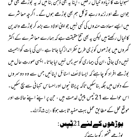
سہولیات کا زیادہ خیال رکھیں ، اپنا یہ بھی ذہن بنائیں کہ یہ بوڑھے بھی کل
جوان تھے اور زندہ رہے تو کل ہم بھی بوڑھے ہوں گے۔ اگرچہ معاشرے
میں ایسے سعادت مندوں کی کمی نہیں جو اپنی اولاد سے بڑھ کر بوڑھے والدین
کا خیال رکھتے ہیں لیکن یہ بھی تلخ حقیقت ہے کہ ہمارے معاشرے کے اکثر
گھروں میں بوڑھوں کو بُری طرح نظر انداز کیا جاتا ہے ، ان کی بات کو اہمیت
نہیں دی جاتی ، ان کی بیماری کو سیریس نہیں لیا جاتا۔ ایسی صورتِ حال میں
بوڑھے افراد کو چاہئے کہ ایسا لائف اسٹائل اپنائیں جس سے وہ دوسروں
کے دلوں میں جگہ بناسکیں تاکہ پریشانیوں اور احساسِ تنہائی سے بچ سکیں۔
اس حوالے سے21 ٹپس پیشِ خدمت ہیں ، جن پر اپنے اپنے حالات اور
اِن شآءَ اللہ
موقع محل کے مطابق عمل بہت مفید ثابت ہوگا ،
۔
بوڑھوں کے لئے21ٹِپس :
بوڑھے شخص کو چاہئے کہ