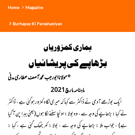
Home
Magazine
Burhapay Ki Pareshaniyan
ہماری کمزوریاں
بڑھاپے کی پریشانیاں
*
مولاناابورجب محمد آصف عطاری مدنی
ماہنامہ مارچ2021
ایک بوڑھے آدمی نے ڈاکٹر سے کہا کہ میری نگاہ کمزور ہوگئی ہے ، ڈاکٹر
نے کہا : بڑھاپے کی وجہ سے ، وہ بولا : اونچا سننے لگا ہوں
(یعنی بہرا پن آ گیا
ہے)
، جواب ملا : بڑھاپے کی وجہ سے ، بولا : کمر جُھک گئی ہے ، کہا :