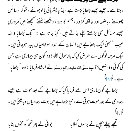
رہتا ہے۔ جیسے جیسے بڑھاپا بڑھتا ہے ، بلڈ پریشرہائی یا لو ہونے ، شوگر ، سانس
پھولنے ، ہاضمہ اور حافظہ کمزور ، جسم کا درد ، دیکھنے سُننے سمجھنے میں کمزوری
جیسے مسائل بھی بڑھتے چلے جاتے ہیں ، کہا جاتا ہے : “
یَک بُڑھاپا و صَد
عیب “
یعنی ایک بڑھاپے میں انسان کے اندر سو خامیاں پیدا ہوجاتی ہیں۔
ایک مرتبہ لوگوں نے عرض کیا کہ یارسولَ اللہ! وہ کون سی بیماری ہے جس
کی کوئی دوا نہیں؟آپ
صلَّی اللہ علیہ واٰلہٖ وسلَّم
نے ارشادفرمایا : وہ “ بڑھاپا “
)
(
ہے۔
[iv]
بڑھاپے کو بیماری اس لئے فرمایا گیا کہ بڑھاپے کے بعد موت ہے جیسے
بیماری کے بعد موت ہوتی ہے ، نیز بڑھاپے میں بہت بیماریاں دبالیتی ہیں۔
)
(
[v]
تجھے پہلے بچپن نے برسوں کھلایا جوانی نے پھر تجھ کو مجنوں بنایا