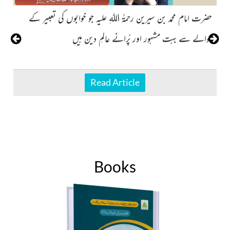
حضرت امام محمد بن سیرین رحمۃُ اللہِ علیہ جو خوابوں کی تعبیر کے
ای
حوالے سے بہت مشہور اور پُرانے عالمِ دین ہیں
Read Article
Books