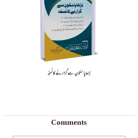
بُڑھاپاسُکون سےگزارنےکانُسخہ
Comments