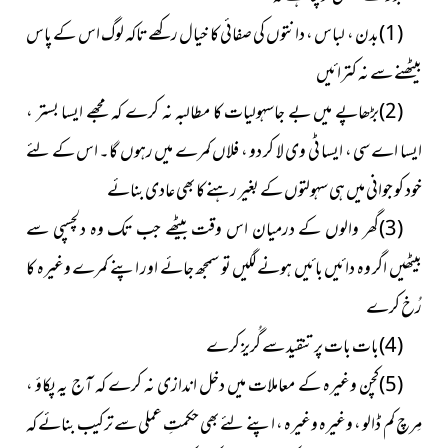
(1)بدن ، لباس ، دانتوں کی صفائی کا خیال رکھے تاکہ لوگ اس کے پاس
بیٹھنے سے نہ کترائیں
(2)بڑھاپے میں بے جاسہولیات کا مطالبہ نہ کرے کہ مجھے ایسا بستر ،
ایسا اے سی ، ایسا ٹی وی لا کر دو ، فلاں کمرے میں رہوں گا۔ اس کے لئے
خود کو جوانی میں ہی سہولتوں کے بغیر رہنے کا بھی عادی بنائے
(3)گھر والوں کے درمیان اس وقت بیٹھے جب تک وہ دلچسپی سے
بیٹھیں اگر وہ دائیں بائیں ہونے لگیں تو سمجھ جائے اور اپنے کمرے وغیرہ کا
رُخ کرے
(4)بات بات پر تنقید سے گُریز کرے
(5)کچن وغیرہ کے معاملات میں دخل اندازی نہ کرے کہ آج یہ پکاؤ ،
مِرچ کم ڈالو ، وغیرہ وغیرہ ، اپنے لئے بھی حکمتِ عملی سے ترکیب بنائے کہ