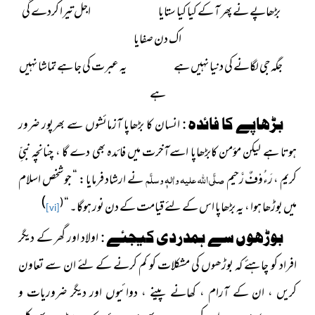
بڑھاپے نے پھر آ کے کیا کیا ستایا اجل تیرا کردے گی
اک دن صفایا
جگہ جی لگانے کی دنیا نہیں ہے
یہ عبرت کی جا ہے تماشا نہیں
ہے
بڑھاپے کا فائدہ :
انسان کا بڑھاپا آزمائشوں سے بھرپور ضرور
ہوتا ہے لیکن مؤمن کابڑھاپا اسےآخرت میں فائدہ بھی دے گا ، چنانچہ نبیِّ
کریم ، رَءُوْفٌ رَّحیم
صلَّی اللہ علیہ واٰلہٖ وسلَّم
نے ارشاد فرمایا : “ جو شخص اسلام
)
(
میں بوڑھا ہوا ، یہ بڑھاپا اس کے لئے قیامت کے دن نور ہوگا۔ “
[vi]
بوڑھوں سے ہمدردی کیجئے :
اولاد اور گھر کے دیگر
افراد کو چاہئے کہ بوڑھوں کی مشکلات کو کم کرنے کے لئے ان سے تعاون
کریں ، ان کے آرام ، کھانے پینے ، دوائیوں اور دیگر ضروریات و