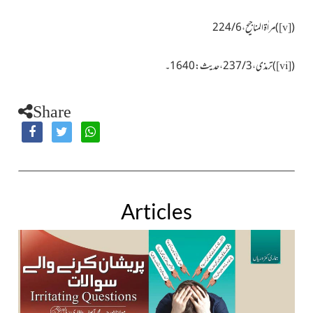
(
)
مراٰۃ المناجیح ، 6 / 224
[v]
(
)
ترمذی ، 3 / 237 ، حدیث : 1640۔
[vi]
Share
Articles