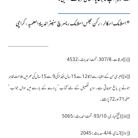
ــــــــــــــــــــــــــــــــــــــــــــــــــــــــــــــــــــــــــــــ
*
اسلامک اسکالر ، رکنِ مجلس اسلامک ریسرچ سنیٹر المدینۃ العلمیہ ، کراچی
(
)
مرقات ، 8 / 307 ، تحت الحدیث : 4532
[i]
(
)ہجری سن کےاعتبارسے
لڑکا 12 سے 15 سال جبکہ لڑکی 9 سے 15 سال کی عمر میں علامت ظاہر
[ii]
ہونے
پر بالغ ہوجاتی ہے۔ مزید تفصیل کے لئے کتاب “ پردے کے بارے میں سوال جواب “
صفحہ71اور72 پڑھئے۔
(
)
فتح الباری ، 10 / 93 ، تحت الحدیث : 5065
[iii]
(
)
ترمذی ، 4 / 4 ، حدیث : 2045
[iv]