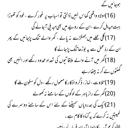
ہوجائیں گے
(16)اولاد واقعی گھاس نہیں ڈالتی تو اسباب پر غور کرے ، خود کو تھوڑا
بہت تبدیل کرے ، ان کے رویے میں بھی تبدیلی آجائے گی
(17)گلی محلے میں جھگڑے نہ پالے ، گھر والے تنگ پڑجائیں گے پھر
ان کے ردِّ عمل سے یہ بوڑھا تنگ پڑ جائے گا
(18)گھر میں آنے والے ملاقاتیوں کی تعداد محدود رکھےاور انہیں بھی
گھنٹوں لے کر نہ بیٹھا رہے
(19)تلاوت ، نماز ، ذِکْر و اَذکار کا معمول رکھے ، دل کو سکون ملے گا
(20)گھر کے راز باہر کے لوگوں کے سامنے نہ کھولے
(21)ایک کی ہمدردیاں سمیٹنے کے لئے اس کے سامنے دوسرے کی
غیبتیں نہ کرے کہ یہ گناہ کا کام ہے۔
اللہ کریم آپ کا بڑھاپا آسان فرمائے ، اٰمین۔