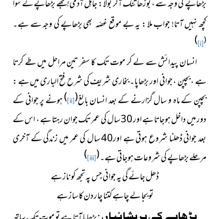
بڑھاپے کی وجہ سے ، بوڑھا تنگ آکر بولا : جاہِل آدمی! تجھے بڑھاپے کے سوا
کچھ نہیں آتا! جواب ملا : یہ بے موقع غصّہ
بھی بڑھاپے کی وجہ سے ہے۔
)
(
[i]
انسان پیدائش سے لے کر موت تک کا سفر تین مراحل میں طے کرتا
ہے ، بچپن ، جوانی اور بڑھاپا۔ بخاری شریف کی شرح فتحُ الباری میں ہے :
)
(
بچپن کے ماہ و سال گزارنے کے بعد انسان بالغ
ہونے پر جوانی کے
[ii]
دور میں داخل ہوجاتا ہے اور 30 سال کی عمر تک جوان رہتا ہے ، اس کے
بعد جوانی ڈھلنا شروع ہوتی ہے اور40 سال کی عمر میں زندگی کے آخری
)
(
مرحلے بڑھاپے کی شروعات ہوجاتی ہے۔
[iii]
ڈھل جائے گی یہ جوانی جس پہ تجھ کو ناز ہے
تو بجا لے چاہے کتنا چار دن کا ساز ہے
بڑھاپے کی پریشانیاں :
بڑھاپا آتا ہے تو موت تک ساتھ