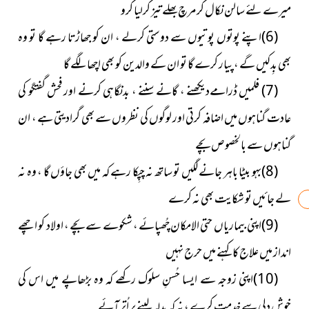
میرے لئے سالن نکال کر مرچ بھلے تیز کرلیا کرو
(6)اپنے پوتوں پوتیوں سے دوستی کرلے ، ان کو جھاڑتا رہے گا تو وہ
بھی بِدکیں گے ، پیار کرے گا تو ان کے والدین کو بھی اچھا لگے گا
(7) فلمیں ڈرامےدیکھنے ، گانے سننے ، بدنگاہی کرنے اور فحش گفتگو کی
عادت گناہوں میں اضافہ کرتی اور لوگوں کی نظروں سے بھی گرادیتی ہے ، ان
گناہوں سے بالخصوص بچے
(8)بہو بیٹا باہر جانے لگیں تو ساتھ نہ چپِکا رہے کہ میں بھی جاؤں گا ، وہ نہ
لے جائیں تو شکایت بھی نہ کرے
(9)اپنی بیماریاں حتی الامکان چُھپائے ، شکوے سے بچے ، اولاد کو اچھے
انداز میں علاج کا کہنے میں حرج نہیں
(10)اپنی زوجہ سے ایسا حُسنِ سلوک رکھے کہ وہ بڑھاپے میں اس کی
خوش دلی سے خدمت کرے ، نہ کہ بدلہ لینے پر اُتر آئے