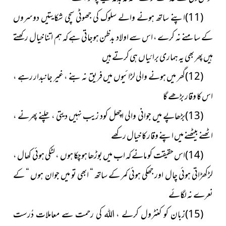
(11)اپنے ساتھ ہونے والے سلوک کی جھوٹی سچی شکایتیں دوسروں
کے سامنے نہ کرے ، اس سے اولاد بدظن ہوجاتی ہے کہ ہم اتنا خیال رکھتے
ہیں پھر بھی یہ ہماری برائیاں ہی کرتے ہیں
(12)گھر میں ہونے والی لڑائیوں میں فریق نہ بنے ، غیر جانبدار رہے ،
اس کا وقار بڑھے گا
(13)بڑھاپے میں جوانی والی اچھل کود زیب نہیں دیتی ، چلنے پھرنے ،
اٹھنے بیٹھنے میں اپنے وقار کا خیال رکھے
(14)اس حقیقت کو مانے کہ اب میں بوڑھا ہوچکا ہوں ، لٹکی ہوئی کھال ،
لڑکھڑاتی ہوئی چال اور جھکی ہوئی کمر کے ساتھ “ ابھی تو میں جوان ہوں “ کے
نعرے نہ لگائے
(15)زبان کو کنٹرول کرلے ، اللہ کی رحمت سے معاملات دُرست