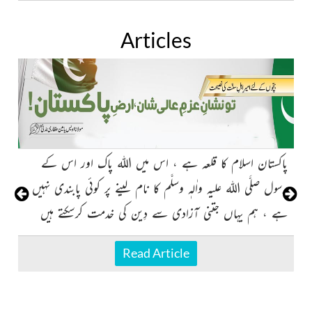
Articles
پاکستان اسلام کا قلعہ ہے ، اس میں اللہ پاک اور اس کے
رسول صلَّی اللہ علیہ واٰلہٖ وسلَّم کا نام لینے پر کوئی پابندی نہیں
ہے ، ہم یہاں جتنی آزادی سے دِین کی خدمت کرسکتے ہیں
سا
Read Article