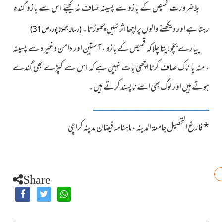
بِلاضرورت قمیص کے بازو سے پسینہ صاف نہ کیجئے اس سے بازو گندہ
رہتا ہے اور دیکھنے والوں پر اچھا اثر نہیں چھوڑتا۔
(رسالہ جھوٹا چور ، ص31)
پیارے بچّو! پتا چلا کہ قمیص کے بازو ، آستین اور دامن وغیرہ سے پسینہ
، منہ یا ناک صاف کرنا اچھی بات نہیں ہے کہ اس سے کپڑے بھی گندے
ہوتے ہیں اور لوگ بھی اسے ناپسند کرتے ہیں۔
ــــــــــــــــــــــــــــــــــــــــــــــــــــــــــــــــــــــــــــــ
*
فارغ التحصیل جامعۃ المدینہ ، ماہنامہ فیضان مدینہ کراچی
Share