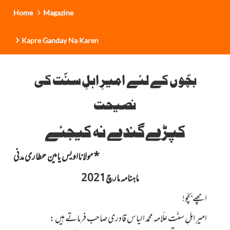
Home
Magazine
Kapre Ganday Na Karen
بچّوں کے لئے امیرِ اہلِ سنّت کی
نصیحت
کپڑے گندے نہ کیجئے
*
مولانااویس یامین عطاری مدنی
ماہنامہ مارچ2021
اچھے بچّو!
امیرِ اہلِ سنّت علّامہ محمد الیاس قادری صاحب فرماتے ہیں :