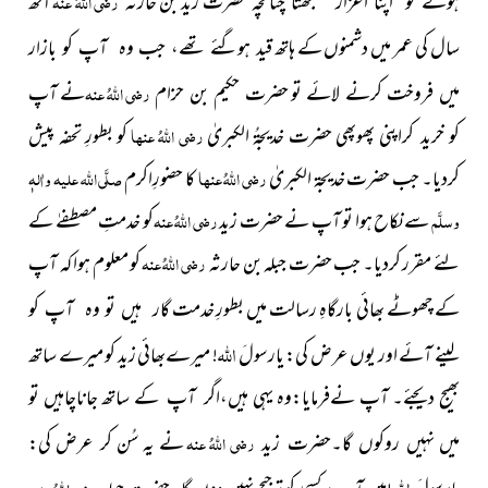
زید بن حارثہ
رضی اللہُ عنہ
آٹھ
سال کی عمر میں دشمنوں کے ہاتھ
قید ہوگئے تھے، جب وہ آپ کو بازار
رضی اللہُ عنہ
نے آپ
میں فروخت کرنے لائے تو
حضرت حکیم بن حزام
کو خرید کراپنی پھوپھی
حضرت خدیجۃُ الکبریٰ
رضی اللہُ عنہا
کو بطورِ تحفہ پیش
کردیا۔ جب حضرت خدیجۃ الکبریٰ
رضی اللہُ عنہا
کا حضورِاکرم
صلَّی اللہ علیہ واٰلہٖ
وسلَّم
سے نکاح ہوا تو آپ نے حضرت زید
رضی اللہُ عنہ
کو خدمتِ مصطفےٰ کے
لئے مقرر کردیا۔ جب حضرت جبلہ بن حارثہ
رضی اللہُ عنہ
کو معلوم ہوا کہ آپ
کے چھوٹے بھائی بارگاہِ رسالت میں بطورِ خدمت گار
ہیں تو وہ آپ کو
اللہ
لینے آئے اور یوں عرض کی: یارسولَ
! میرےبھائی زید کو میرے ساتھ
بھیج دیجئے۔ آپ نےفرمایا:وہ یہی ہیں،اگر آپ کے ساتھ جاناچاہیں تو
میں
رضی اللہُ عنہ
نے یہ سُن کر عرض کی:
نہیں روکوں گا۔حضرت زید
اللہ
رضی اللہُ عنہ