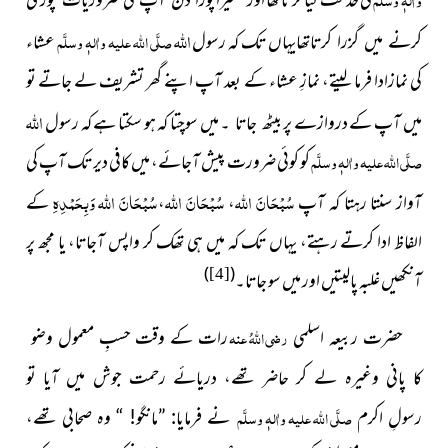
کی خدمت کیا کرتا تھا اور
اللہ
یہاں تک کہ رسول
صلَّی اللہ علیہ واٰلہٖ وسلَّم
عشاء
کرنے میں گزرا کرتاتھا
کی نمازادا فرما لیتے، نمازِ عشاء کے بعد آپ اپنے گھر تشریف لے جاتے تو
اللہ
میں آپ کے دروازے پر بیٹھ
۔ میں سوچتا کہ ہو سکتا ہے کہ رسول
جاتا
صلَّی اللہ علیہ واٰلہٖ وسلَّم
کو کوئی ضرورت پیش آجائے، میں کافی دیر تک آپ کی
سُبْحَانَ اللّٰہ
سُبْحَانَ اللّٰہ
سُبْحَانَ اللّٰہ وَبِحَمْدِہِ
آواز سنتا رہتا کہ آپ
،
،
کے
الفاظ ادا کرتے رہتے، یہاں تک کہ میں ہی تھک کر واپس آجاتا، یا مجھ پر
)
(
آنکھیں غلبہ پالیتیں اور میں سو جاتا۔
[4]
رضی اللہُ عنہ
حضرت ربیعہ اسلمی
رات کے وقت حسبِ معمول
وضو
کا پانی وغیرہ لے کر حاضر تھے، دریائے رحمت جوش میں آیا تو
صلَّی اللہ علیہ واٰلہٖ وسلَّم
رسولِ اکرم
نے فرمایا: ”مانگو! “ وہ صحابی تھے،