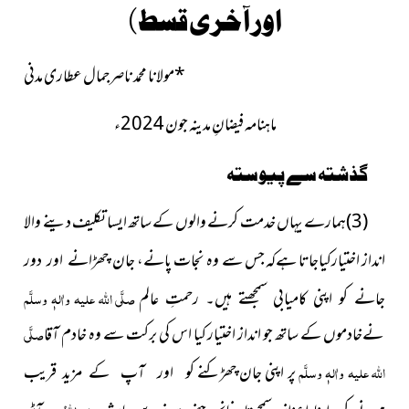
اور آخری قسط)
*
مولانا محمد ناصرجمال عطاری مدنی
ماہنامہ فیضانِ مدینہ جون 2024ء
گذشتہ سے پیوستہ
(3)ہمارے یہاں خدمت کرنے والوں کے ساتھ ایسا تکلیف
دینے والا
انداز اختیارکیاجاتا ہےکہ جس سے وہ نجات پانے،
جان چھڑانے اور دور
صلَّی اللہ علیہ واٰلہٖ وسلَّم
جانے کو اپنی کامیابی سمجھتے ہیں۔ رحمتِ عالم
نےخادموں کے ساتھ جو انداز اختیار کیا اس کی برکت سے وہ خادم آقا
صلَّی
اللہ علیہ واٰلہٖ وسلَّم
پر اپنی جان چھڑکنے
کو اور آپ کے مزید قریب
ہونے کو اپنا اعزاز سمجھتا چنانچہ حضرت