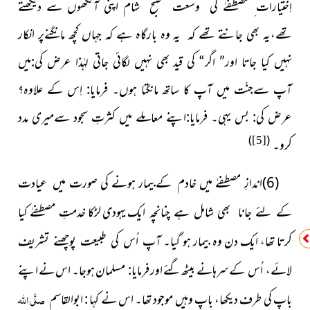
اِختیارات ِ مصطفےٰ کی وسعت صبح شام اپنی آنکھوں سے دیکھتے
تھے،یہ بھی جانتے تھے کہ یہ وہ بارگاہ ہے کہ جہاں کچھ مانگنےپر انکار
نہیں کیا جاتا اور” اگر“ کی قید بھی نہیں لگائی جاتی لہٰذا عرض کی:میں
آپ سےجنّت میں آپ کا ساتھ مانگتا ہوں۔ فرمایا: اِس کے علاوہ؟
عرض کی: بس یہی۔ فرمایا:اپنے معاملے میں کثرتِ سجود سےمیری مدد
)
(
[5]
کرو۔
(6)
اندازِ مصطفےٰ میں خادم کےبیمار ہونے کی صورت میں عیادت
ایک یہودی لڑکا
کیا
کے لئے جانا بھی شامل ہے چنانچہ
خدمتِ مصطفےٰ
کرتا تھا، ایک دن وہ بیمار ہو گیا۔ آپ
اُس کی طبیعت پوچھنے تشریف
سرہانے بیٹھ گئے اور فرمایا
مسلمان ہوجا۔ اس نے اپنے
لائے، اُس کے
:
باپ کی طرف دیکھا، باپ وہیں موجود تھا۔ اس نے کہا
ابوالقاسم
صلَّی اللہ
: