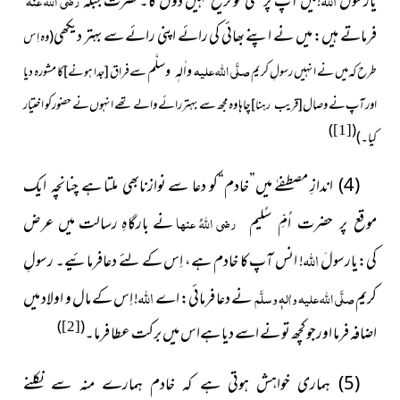
یارسولَ
!میں آپ پرکسی کو ترجیح نہیں دوں گا۔حضرت جبلہ
فرماتے ہیں: میں نے اپنے بھائی کی رائے اپنی رائے سے بہتر دیکھی
( وہ اِس
صلَّی اللہ علیہ
طرح کہ میں نے انہیں رسولِ کریم
سےفراق
کا مشورہ دیا
واٰلہٖ وسلَّم
[جدا ہونے]
اور آپ نے وصال
چاہا وہ مجھ سے بہتر رائے والے تھے انہوں نے حضور کو اختیار
]
[
قریب رہنا
)
(
[1]
کیا۔)
(4)
اندازِ مصطفےٰ میں”خادم“کو دعا سے نوازنابھی ملتا ہے
چنانچہ ایک
رضی اللہُ عنہا
نے بارگاہِ رسالت
میں عرض
موقع پر حضرت اُمِّ سُلیم
اللہ
کی:یارسولَ
! انس آپ کا خادم ہے، اِس کے لئے دعافرمائیے۔ رسولِ
اللہ
کریم
صلَّی اللہ علیہ واٰلہٖ وسلَّم
نے دعا فرمائی: اے
! اِس کے مال و اولاد میں
)
(
اضافہ فرما اورجو کچھ تو نے اسے دیا ہےاس میں برکت عطا فرما۔
[2]
(5)
ہماری خواہش ہوتی ہے کہ خادم ہمارے منہ سے نکلنے