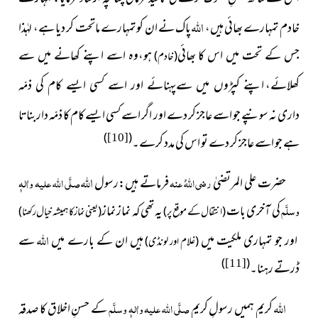
اللہ
خادم تمہارے بھائی ہیں،
پاک نے ان کو تمہارے ماتحت کر دیا ہے، لہٰذا
جس کے تحت میں اس کا بھائی
ہو،وہ اسے اپنے کھانے میں سے
(خادم)
کھلائے،
اپنے کپڑوں میں سےپہنائے اور اسے کسی ایسے کام کی ذمّہ
نہ سونپے جو اسے عاجز کر دے اور اگر اسے کسی ایسے کام کا ذمّہ داربناتا
داری
)
(
ہے جو اسے عاجز کر دے تو اس کی مدد کرے۔
[10]
اللہ
حضرت علی المرتضیٰ
رضی اللہُ عنہ
فرماتے ہیں:رسول
صلَّی اللہ علیہ واٰلہٖ
وسلَّم
کی آخری بات
یہ تھی کہ نماز نماز
(انتقال کے موقع پر)
(یعنی نماز کاہمیشہ خیال رکھنا)
اللہ
اور جو تمہاری ملکیت میں
ہیں ان کے بارے میں
سے
(غلام اور لونڈی)
)
(
ڈرتے رہنا۔
[11]
اللہ
کریم ہمیں رسولِ کریم
صلَّی اللہ علیہ واٰلہٖ وسلَّم
کے حسنِ اخلاق کا صدقہ