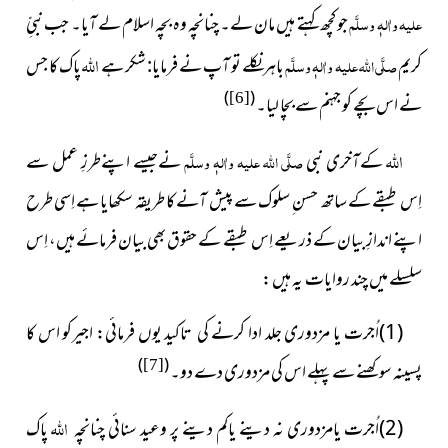
علیہ واٰلہٖ وسلَّم
جو کچھ کہتے ہیں مان لے۔ چنانچہ وہ بچہ اسلام لے آیا۔ جب نبیِّ
اللہ
کریم
صلَّی اللہ علیہ واٰلہٖ وسلَّم
باہر نکلے تو آپ نے فرمایا
شکر ہے
پاک کا جس
:
)
(
نے اس بچے کو جہنم سے بچا لیا۔
[6]
اللہ
کےآخری نبی
صلَّی اللہ علیہ واٰلہٖ وسلَّم
نےجیسے اپنےطرزِ عمل
سے
اِس طبقے کے ساتھ حسن ِ سلوک سے پیش آنے کا طریقہ سکھایا ہے اِسی طرح
اپنے اندازِ بیان کے ذریعے اِس طبقے کے حقوق بھی بیان فرمائے ہیں، اِس
سلسلے میں چند روایات یہ ہیں :
(1)اُجرت یا مزدوری جلد ادا کرنے کی تاکید یوں فرمائی: اجیرکو اس کا
)
(
پسینہ سوکھنے سے پہلے اس کی مزدوری دے دو۔
[7]
اللہ
(2)اُجرت یامزدوری نہ دینے یاکم دینے پر وعید سنائی
پاک
چنانچہ