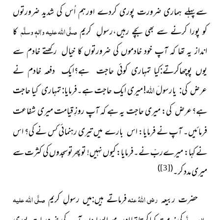
سےپہلے ہماری ضرورت پوری کردے اورہم اُس کی شدید ضرورتوں
صلَّی اللہ علیہ واٰلہٖ وسلَّم
کو پورا کرنے سے بھی بچے رہیں،رسولِ کریم
کا
انداز یہ تھا کہ آپ خود خادموں کی ضرورتوں کا خیال رکھتے خادم سے
یوں پوچھاکرتے:کیا تمہاری کوئی حاجت ہے؟ایک دفعہ خادم نے
اللہ
یارسولَ
میری ایک حاجت ہے۔
تمہاری
کیا حاجت
عرض کی:
!
فرمایا:
ہے؟
: میری حاجت یہ ہے کہ آپ روزِ قیامت میری شفاعت
عرض کی
فرمائیں۔ آپ نے فرمایا:
اس
تیری رہنمائی کس نے کی؟ اس
بارے میں
نے کہا: میرے
نے۔فرمایا: کیوں نہیں! تو پھرتوسجدوں کی کثرت سے
ربّ
)
(
میری مدد کر۔
[3]
رضی اللہُ عنہ
میں
صلَّی اللہ علیہ
حضرت ربیعہ
فرماتے ہیں:
رسولِ کریم
واٰلہٖ وسلَّم
میراپورا دن آپ کی ضروریات پوری