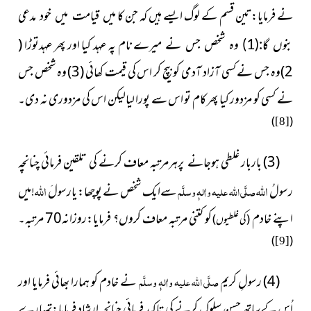
نے فرمایا:تین قسم کے لوگ ایسے ہیں کہ جن کا
میں قیامت میں خود مدعی
نام پہ عہد کیا اور پھر عہدتوڑا (
بنوں گا:(1) وہ شخص جس نے میرے
2)وہ جس نے کسی آزاد آدمی کو بیچ کر اس کی قیمت کھائی (3) وہ شخص جس
نے کسی کو مزدور کیا پھر کام تو اس سے پورا لیالیکن اس کی مزدوری نہ دی۔
)
(
[8]
(3) باربار غلطی ہوجانے پرہرمرتبہ معاف کرنے کی تلقین فرمائی چنانچہ
اللہ
اللہ
رسولُ
صلَّی اللہ علیہ واٰلہٖ وسلَّم
سےایک شخص نے پوچھا: یارسولَ
!میں
اپنے خادم
کو کتنی مرتبہ معاف کروں؟ فرمایا:روزانہ70 مرتبہ۔
(کی غلطیوں)
)
(
[9]
(4) رسولِ کریم
صلَّی اللہ علیہ واٰلہٖ وسلَّم
نے خادم کو ہمارا بھائی فرمایا اور
اُس کےساتھ حسنِ سلوک کرنے کی تاکید فرمائی چنانچہ ارشاد فرمایا:تمہارے