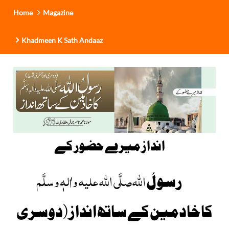
Home
Magazine
Khadmeen K Sath Andaaz
انداز میرے حضور کے
اللہ
صلَّی اللہ علیہ واٰلہٖ وسلَّم
رسولُ
کاخادمین کے ساتھ انداز(دوسری