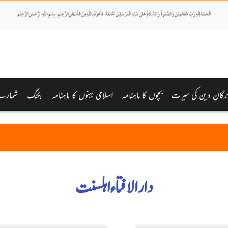
رگانِ دین کی سیرت
بچوں کا ماہنامہ
اسلامی بہنوں کا ماہنامہ
بکنگ
شمارے
دارالافتاء اہلسنت