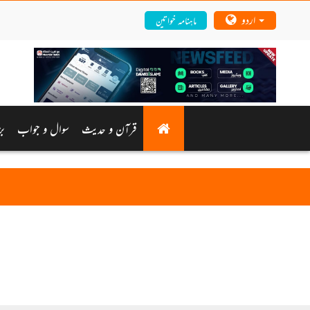
اردو
ماہنامہ خواتین
قرآن و حدیث
سوال و جواب
بز