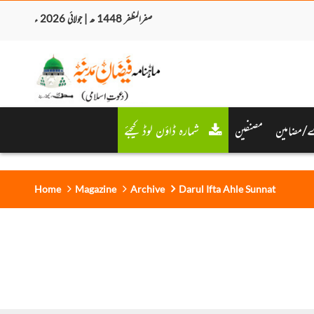
صفرالمظفر 1448 ھ | جولائی 2026 ء
/مضامین
مصنفین
شمارہ ڈاؤن لوڈ کیجئے
Home
Magazine
Archive
Darul Ifta Ahle Sunnat