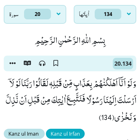
اٰياتها
سورۃ
20
134
بِسْمِ اللّٰهِ الرَّحْمٰنِ الرَّحِیْمِ
20.134
وَ لَوْ اَنَّاۤ اَهْلَكْنٰهُمْ بِعَذَابٍ مِّنْ قَبْلِهٖ لَقَالُوْا رَبَّنَا لَوْ لَاۤ
اَرْسَلْتَ اِلَیْنَا رَسُوْلًا فَنَتَّبِـعَ اٰیٰتِكَ مِنْ قَبْلِ اَنْ نَّذِلَّ
وَ نَخْزٰى(134)
Kanz ul Iman
Kanz ul Irfan