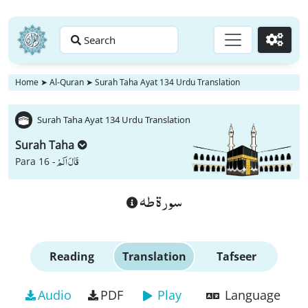
Search
Go
Home
➤
Al-Quran
➤
Surah Taha Ayat 134 Urdu Translation
Surah Taha Ayat 134 Urdu Translation
Surah Taha
قَالَ اَلَمْ
Para 16 -
سورة طه
Reading
Translation
Tafseer
Audio
PDF
Play
Language