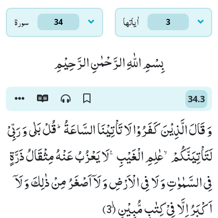
اٰياتها
سورۃ
34
3
بِسْمِ اللّٰهِ الرَّحْمٰنِ الرَّحِیْمِ
34.3
وَ قَالَ الَّذِیْنَ كَفَرُوْا لَا تَاْتِیْنَا السَّاعَةُؕ-قُلْ بَلٰى وَ رَبِّیْ
لَتَاْتِیَنَّكُمْۙ-عٰلِمِ الْغَیْبِۚ-لَا یَعْزُبُ عَنْهُ مِثْقَالُ ذَرَّةٍ
فِی السَّمٰوٰتِ وَ لَا فِی الْاَرْضِ وَ لَاۤ اَصْغَرُ مِنْ ذٰلِكَ وَ لَاۤ
اَكْبَرُ اِلَّا فِیْ كِتٰبٍ مُّبِیْنٍۗۙ (3)