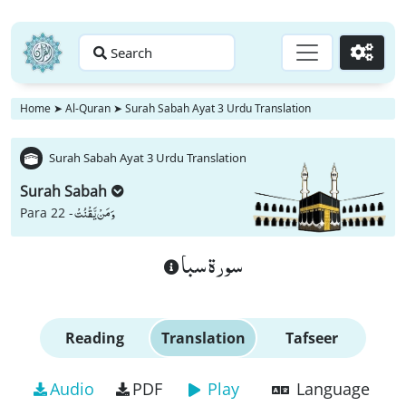
Search
Go
Home
➤
Al-Quran
➤
Surah Sabah Ayat 3 Urdu Translation
Surah Sabah Ayat 3 Urdu Translation
Surah Sabah
وَ مَنْ یَّقْنُتْ
Para 22 -
سورة سبا
Reading
Translation
Tafseer
Audio
PDF
Play
Language