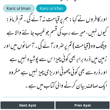
Kanz ul Iman
Kanz ul Irfan
اور کافروں نے کہا: ہم پر قیامت نہ آئے گی۔تم فرماؤ:
کیوں نہیں ، میرے رب کی قسم جو غیب جاننے والا ہے
بیشک وہ (قیامت) تم پرضرور آئے گی۔ آسمانوں میں اور
زمین میں ذرہ برابر بھی کوئی چیزاس سے پوشیدہ نہیں ہے
اور ذرہ سے بھی کوئی چھوٹی اور بڑی چیز نہیں ہے مگروہ
ایک صاف بیان کرنے والی کتاب میں ہے۔
Next
Ayat
Prev
Ayat