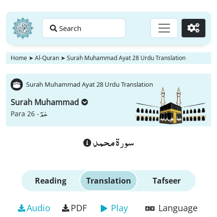
Search
Go
Home
➤
Al-Quran
➤
Surah Muhammad Ayat 28 Urdu Translation
Surah Muhammad Ayat 28 Urdu Translation
Surah Muhammad
حٰمٓ
Para 26 -
سورة محمد
Reading
Translation
Tafseer
Audio
PDF
Play
Language