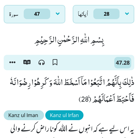
اٰياتها
سورۃ
47
28
بِسْمِ اللّٰهِ الرَّحْمٰنِ الرَّحِیْمِ
47.28
ذٰلِكَ بِاَنَّهُمُ اتَّبَعُوْا مَاۤ اَسْخَطَ اللّٰهَ وَ كَرِهُوْا رِضْوَانَهٗ
فَاَحْبَطَ اَعْمَالَهُمْ۠ (28)
Kanz ul Iman
Kanz ul Irfan
یہ اس لیے ہے کہ انہوں نے اللہ کو ناراض کرنے والی